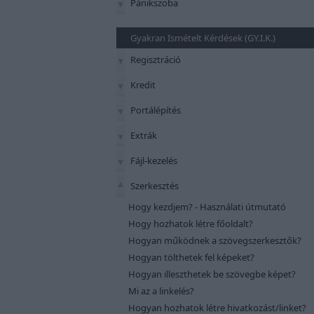
Pánikszoba
Gyakran Ismételt Kérdések (GY.I.K.)
Regisztráció
Kredit
Portálépítés
Extrák
Fájl-kezelés
Szerkesztés
Hogy kezdjem? - Használati útmutató
Hogy hozhatok létre főoldalt?
Hogyan működnek a szövegszerkesztők?
Hogyan tölthetek fel képeket?
Hogyan illeszthetek be szövegbe képet?
Mi az a linkelés?
Hogyan hozhatok létre hivatkozást/linket?