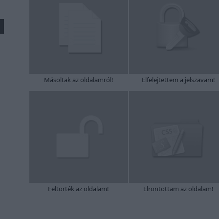
Másoltak az oldalamról!
Elfelejtettem a jelszavam!
Feltörték az oldalam!
Elrontottam az oldalam!