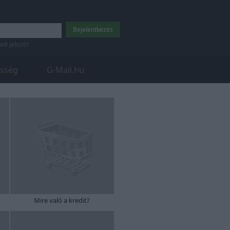
tett jelszó?
sség
G-Mail.hu
Mire való a kredit?