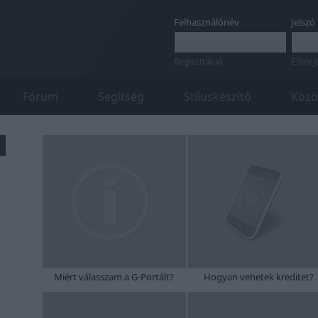
Felhasználónév
Jelszó
Regisztráció
Elfelej
Fórum
Segítség
Stíluskészítő
Közö
Miért válasszam a G-Portált?
Hogyan vehetek kreditet?