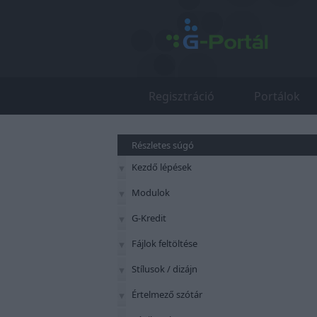
Regisztráció
Portálok
Részletes súgó
Kezdő lépések
Modulok
G-Kredit
Fájlok feltöltése
Stílusok / dizájn
Értelmező szótár