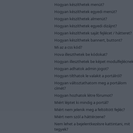
Hogyan készíthetek menüt?
Hogyan készíthetek egyedi menüt?
Hogyan készíthetek almenüt?
Hogyan készíthetek egyedi dizájnt?
Hogyan készíthetek saját fejlécet / hátteret?
Hogyan készíthetek bannert, buttont?
Mi az a css kód?
Hova illeszthetek be kódokat?
Hogyan illeszthetek be képet modulfejlécne
Hogyan adhatok admin jogot?
Hogyan tilthatok le valakit a portálról?
Hogyan változtathatom meg a portálom
címét?
Hogyan hozhatok létre fórumot?
Miért léptet ki mindig a portál?
Miért nem jelenik meg a feltöltött fejléc?
Miért nem szól a háttérzene?
Nem lehet a bejelentkezésre kattintani, mit
tegyek?