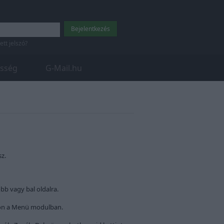
tett jelszó?
sség
G-Mail.hu
z.
bb vagy bal oldalra.
odon a Menü modulban.