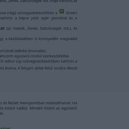
eók, Zenék, Dalszövegek stb. majd kattints az
Area (régi) szövegszerkesztőben a
(Insert
 kattints a képre jobb egér gombbal és a
okat
(pl. Videók, Zenék, Dalszövegek stb.), és
ogy a későbbiekben is könnyedén megtaláld
l címét (elérési útvonalát).
étrehozott egyszerű modul szerkesztésébe.
K editor (új) szövegszerkesztőben kattints a
k) ikonra. A felugró ablak felső sorába illeszd
ílus és felület menüpontban módosíthatod. Ha
 css kódot találsz. Minden kódot az egyszerű
at.
inkre!