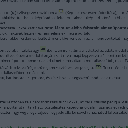
szerkesztőablakban sorold fel az almenüpontok címét tetszés szerint, pl. Vid
ditor (új) szövegszerkesztőben a
(Kép beillesztése/módosítása), html
ó ablakba írd be a képtáradba feltöltött almenükép url címét. Ehhez
met.
ehozása linkre kattintva
hozd létre az előbb felsorolt almenüpont
ulok inaktívak lesznek, és nem jelennek meg a portálon.
létre, akkor érdemes letiltott menükbe rendezni az almenüpontokat, h
nt sorában találsz egy
ikont, amire kattintva láthatod az adott modul ur
a modulkezelőben a modul ikonjára kattintva, majd lépj vissza a 2. pontban l
 az almenüpontot, aminek az url címét kimásoltad a modulkezelőből, majd FC
tása), htmlArea (régi) szövegszerkesztő esetén pedig az
(Insert Web Lin
 modulkezelőben kimásoltál.
t, kattints az OK gombra, és kész is van az egyszerű modulos almenüd.
rkesztőben található formázási funckiókkal, az oldal stílusát pedig a St
ak, a portállistán található portálépítés kategória oldalain számos egyedi
leszteni, így végül egy teljesen egyedülálló külsővel ruházhatod fel portálod
szerű hivatkozást vagy egyedi menüt hoznál létre? Kattints a kívánt l