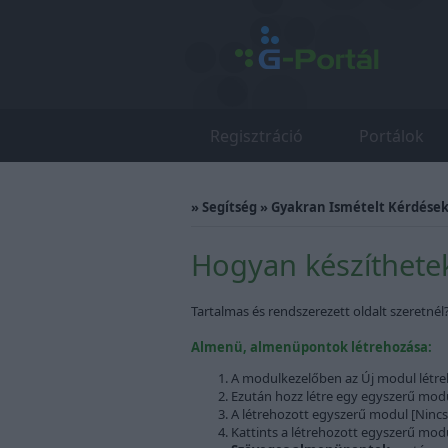
Regisztráció
Portálok
»
Segítség
»
Gyakran Ismételt Kérdések 
Hogyan készíthete
Tartalmas és rendszerezett oldalt szeretnél
Almenü, almenüpontok létrehozása:
A modulkezelőben az Új modul létreho
Ezután hozz létre egy egyszerű modul
A létrehozott egyszerű modul [Nincs
Kattints a létrehozott egyszerű modu