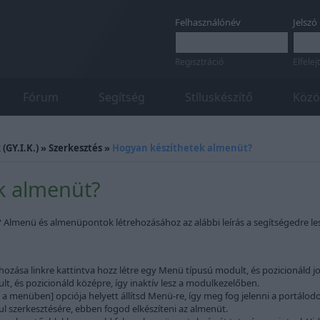
Felhasználónév
Jelszó
Regisztráció
Elfelej
Fórum
Segítség
Stíluskészítő
Közö
(GY.I.K.)
»
Szerkesztés
»
Hogyan készíthetek almenüt?
k almenüt?
? Almenü és almenüpontok létrehozásához az alábbi leírás a segítségedre les
zása linkre kattintva hozz létre egy Menü típusú modult, és pozicionáld jo
t, és pozicionáld középre, így inaktív lesz a modulkezelőben.
 a menüben] opciója helyett állítsd Menü-re, így meg fog jelenni a portál
l szerkesztésére, ebben fogod elkészíteni az almenüt.