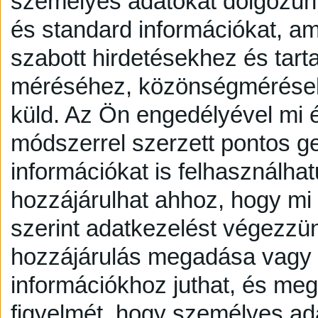
személyes adatokat dolgozunk
és standard információkat, a
szabott hirdetésekhez és tart
méréséhez, közönségmérésekh
küld.
Az Ön engedélyével mi é
módszerrel szerzett pontos g
információkat is felhasználhat
hozzájárulhat ahhoz, hogy mi é
szerint adatkezelést végezzü
hozzájárulás megadása vagy e
információkhoz juthat, és megv
figyelmét, hogy személyes a