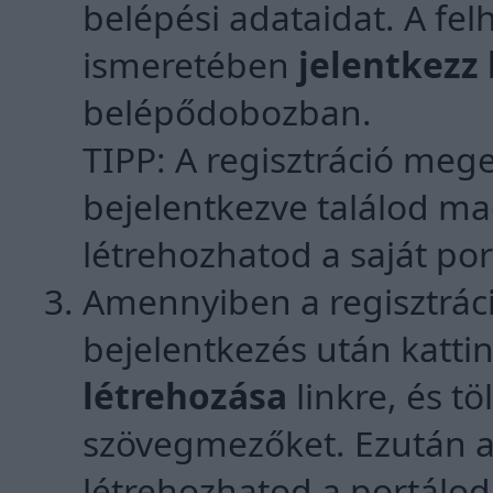
belépési adataidat. A fe
ismeretében
jelentkezz 
belépődobozban.
TIPP: A regisztráció mege
bejelentkezve találod ma
létrehozhatod a saját por
Amennyiben a regisztrác
bejelentkezés után katt
létrehozása
linkre, és tö
szövegmezőket. Ezután a
létrehozhatod a portáloda