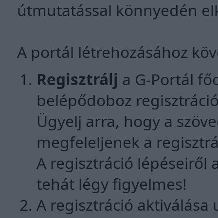
útmutatással könnyedén elk
A portál létrehozásához köv
Regisztrálj
a G-Portál főo
belépődoboz regisztrációs
Ügyelj arra, hogy a szö
megfeleljenek a regisztrá
A regisztráció lépéseiről
tehát légy figyelmes!
A regisztráció aktiválása