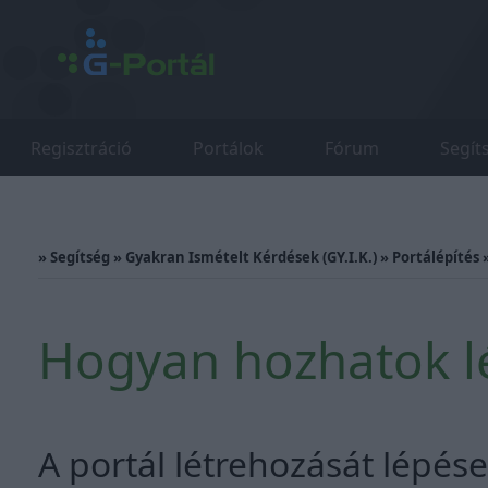
Regisztráció
Portálok
Fórum
Segít
»
Segítség
»
Gyakran Ismételt Kérdések (GY.I.K.)
»
Portálépítés
Hogyan hozhatok lé
A portál létrehozását lépés