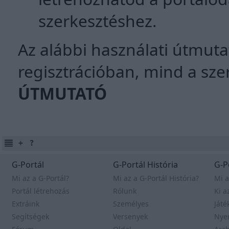
szerkesztéshez.
Az alábbi használati útmuta
regisztrációban, mind a sz
ÚTMUTATÓ
G-Portál
G-Portál História
G-P
Mi az a G-Portál?
Mi az a G-Portál História?
Mi a
Portál létrehozás
Rólunk
Ki a
Extráink
Személyes
Játé
Segítségek
Versenyek
Nye