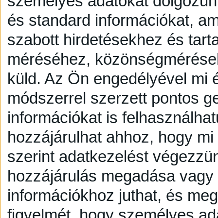
személyes adatokat dolgozunk
és standard információkat, a
szabott hirdetésekhez és tart
méréséhez, közönségmérésekh
küld.
Az Ön engedélyével mi é
módszerrel szerzett pontos g
információkat is felhasználhat
hozzájárulhat ahhoz, hogy mi é
szerint adatkezelést végezzü
hozzájárulás megadása vagy e
információkhoz juthat, és megv
figyelmét, hogy személyes a