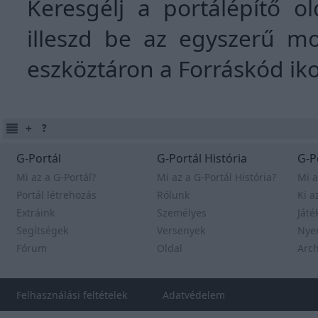
Keresgélj a portálépítő o
illeszd be az egyszerű mo
eszköztáron a Forráskód iko
G-Portál
G-Portál História
G-P
Mi az a G-Portál?
Mi az a G-Portál História?
Mi a
Portál létrehozás
Rólunk
Ki a
Extráink
Személyes
Játé
Segítségek
Versenyek
Nye
Fórum
Oldal
Arc
Felhasználási feltételek
Adatvédelem