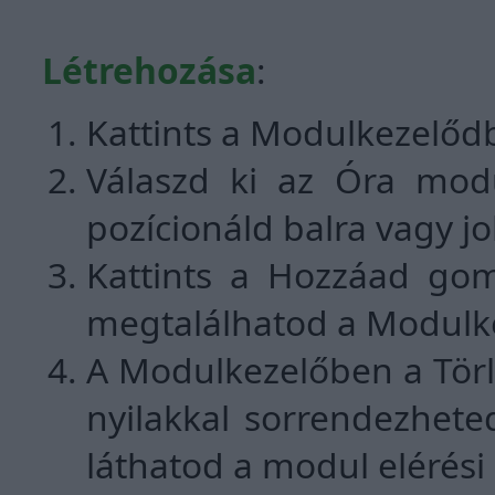
Létrehozása
:
Kattints a Modulkezelőd
Válaszd ki az Óra modu
pozícionáld balra vagy j
Kattints a Hozzáad gom
megtalálhatod a Modulk
A Modulkezelőben a Törlés
nyilakkal sorrendezhete
láthatod a modul elérési