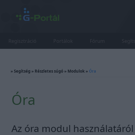
Regisztráció
Portálok
Fórum
Segít
»
Segítség
»
Részletes súgó
»
Modulok
»
Óra
Óra
Az óra modul használatáról i