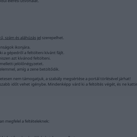
dul elérési útvonalát.
tű, szám és aláhúzás jel
szerepelhet.
onságok ikonjára.
a gépedről a feltölteni kívánt fájlt.
 hiszen azt kívánod feltölteni.
melletti jelölőnégyzetet.
ürelemmel, amíg a zene betöltődik.
etesen nem támogatjuk, a szabály megsértése a portál törlésével járhat!
abb időt vehet igénybe. Mindenképp várd ki a feltöltés végét, és ne katti
an megfelel a feltételeknek: