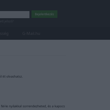
tett jelszó?
sség
G-Mail.hu
 itt olvashatsz.
 fel-le nyilakkal sorrendezheted, és a kapocs