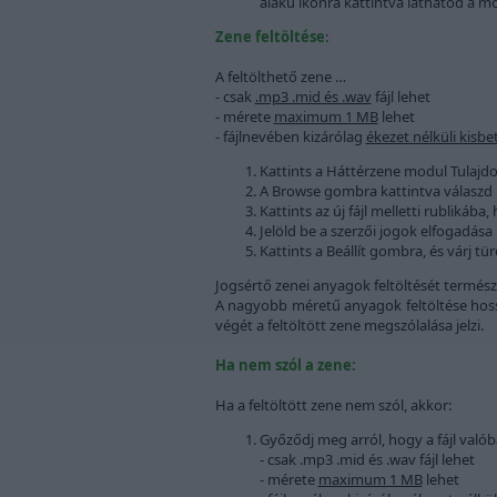
alakú ikonra kattintva láthatod a mo
Zene feltöltése
:
A feltölthető zene …
- csak
.mp3 .mid és .wav
fájl lehet
- mérete
maximum 1 MB
lehet
- fájlnevében kizárólag
ékezet nélküli kisbe
Kattints a Háttérzene modul Tulajd
A Browse gombra kattintva válaszd ki 
Kattints az új fájl melletti rublikába,
Jelöld be a szerzői jogok elfogadása 
Kattints a Beállít gombra, és várj t
Jogsértő zenei anyagok feltöltését termész
A nagyobb méretű anyagok feltöltése hossz
végét a feltöltött zene megszólalása jelzi.
Ha nem szól a zene
:
Ha a feltöltött zene nem szól, akkor:
Győződj meg arról, hogy a fájl valób
- csak .mp3 .mid és .wav fájl lehet
- mérete
maximum 1 MB
lehet