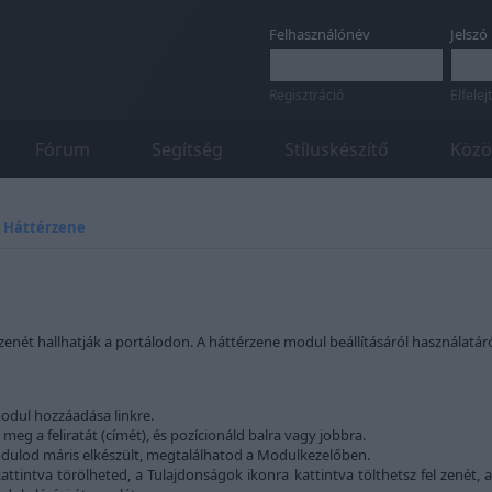
Felhasználónév
Jelszó
Regisztráció
Elfelej
Fórum
Segítség
Stíluskészítő
Közö
»
Háttérzene
 zenét hallhatják a portálodon. A háttérzene modul beállításáról használatáról
odul hozzáadása linkre.
meg a feliratát (címét), és pozícionáld balra vagy jobbra.
dulod máris elkészült, megtalálhatod a Modulkezelőben.
ttintva törölheted, a Tulajdonságok ikonra kattintva tölthetsz fel zenét, a