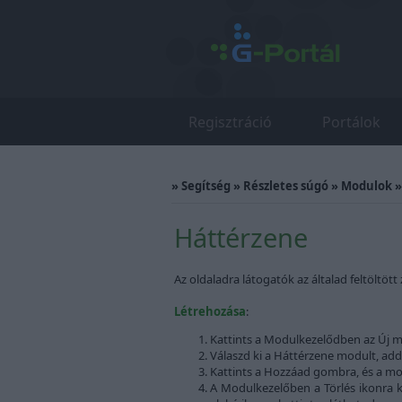
Regisztráció
Portálok
»
Segítség
»
Részletes súgó
»
Modulok
Háttérzene
Az oldaladra látogatók az általad feltöltött
Létrehozása
:
Kattints a Modulkezelődben az Új m
Válaszd ki a Háttérzene modult, add 
Kattints a Hozzáad gombra, és a mo
A Modulkezelőben a Törlés ikonra ka