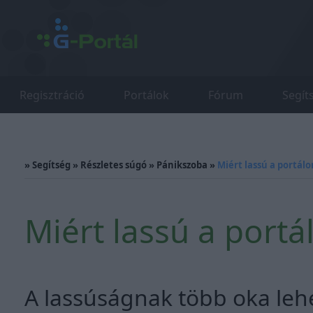
Regisztráció
Portálok
Fórum
Segít
»
Segítség
»
Részletes súgó
»
Pánikszoba
»
Miért lassú a portál
Miért lassú a port
A lassúságnak több oka lehet