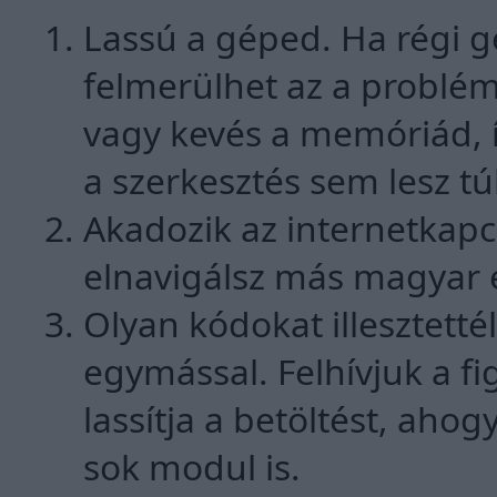
Lassú a géped. Ha régi g
felmerülhet az a problém
vagy kevés a memóriád, 
a szerkesztés sem lesz tú
Akadozik az internetkapcs
elnavigálsz más magyar és
Olyan kódokat illesztetté
egymással. Felhívjuk a f
lassítja a betöltést, ahog
sok modul is.