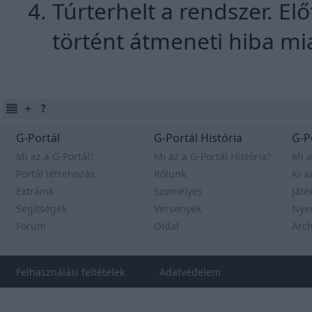
Túrterhelt a rendszer. E
történt átmeneti hiba mia
G-Portál
G-Portál História
G-P
Mi az a G-Portál?
Mi az a G-Portál História?
Mi a
Portál létrehozás
Rólunk
Ki a
Extráink
Személyes
Játé
Segítségek
Versenyek
Nye
Fórum
Oldal
Arc
Felhasználási feltételek
Adatvédelem