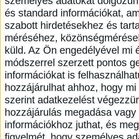
személyes adatokat dolgozunk
és standard információkat, a
szabott hirdetésekhez és tart
méréséhez, közönségmérésekh
küld.
Az Ön engedélyével mi é
módszerrel szerzett pontos g
információkat is felhasználhat
hozzájárulhat ahhoz, hogy mi é
szerint adatkezelést végezzü
hozzájárulás megadása vagy e
információkhoz juthat, és megv
figyelmét, hogy személyes a