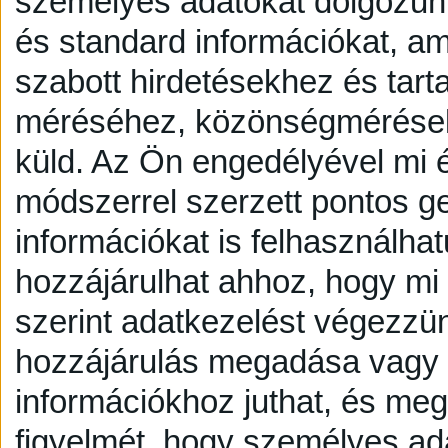
személyes adatokat dolgozunk
és standard információkat, a
szabott hirdetésekhez és tart
méréséhez, közönségmérésekh
küld.
Az Ön engedélyével mi é
módszerrel szerzett pontos g
információkat is felhasználhat
hozzájárulhat ahhoz, hogy mi é
szerint adatkezelést végezzü
hozzájárulás megadása vagy e
információkhoz juthat, és megv
figyelmét, hogy személyes a