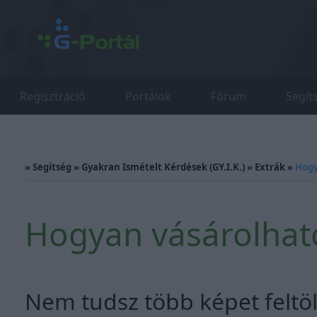
Regisztráció
Portálok
Fórum
Segít
»
Segítség
»
Gyakran Ismételt Kérdések (GY.I.K.)
»
Extrák
»
Hogy
Hogyan vásárolhato
Nem tudsz több képet feltöl