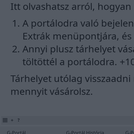
Itt olvashatsz arról, hogyan
A portálodra való bejelen
Extrák menüpontjára, és 
Annyi plusz tárhelyet vá
töltöttél a portálodra. +
Tárhelyet utólag visszaadni
mennyit vásárolsz.
G-Portál
G-Portál História
G-P