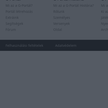
Mi az a G-Portál?
Mi az a G-Portál História?
Mi a
Portál létrehozás
Rólunk
Ki a
Extráink
Személyes
Játé
Segítségek
Versenyek
Nye
Fórum
Oldal
Arc
Felhasználási feltételek
Adatvédelem