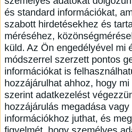
személyes adatokat dolgozunk
és standard információkat, a
szabott hirdetésekhez és tart
méréséhez, közönségmérésekh
küld.
Az Ön engedélyével mi é
módszerrel szerzett pontos g
információkat is felhasználhat
hozzájárulhat ahhoz, hogy mi é
szerint adatkezelést végezzü
hozzájárulás megadása vagy e
információkhoz juthat, és megv
figyelmét, hogy személyes a