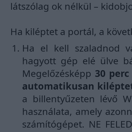
látszólag ok nélkül – kidobj
Ha kiléptet a portál, a köve
Ha el kell szaladnod va
hagyott gép elé ülve b
Megelőzésképp
30 perc
automatikusan kiléptet
a billentyűzeten lévő
használata, amely azonna
számítógépet. NE FELE