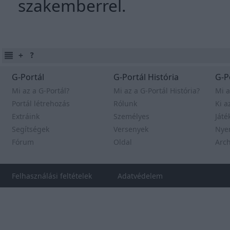
szakemberrel.
G-Portál
G-Portál História
G-P
Mi az a G-Portál?
Mi az a G-Portál História?
Mi a
Portál létrehozás
Rólunk
Ki a
Extráink
Személyes
Játé
Segítségek
Versenyek
Nye
Fórum
Oldal
Arc
Felhasználási feltételek
Adatvédelem