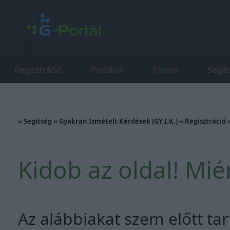
Regisztráció
Portálok
Fórum
Segít
»
Segítség
»
Gyakran Ismételt Kérdések (GY.I.K.)
»
Regisztráció
Kidob az oldal! Mié
Az alábbiakat szem előtt ta