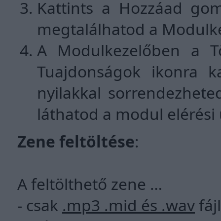
Kattints a Hozzáad gom
megtalálhatod a Modulk
A Modulkezelőben a Tör
Tuajdonságok ikonra kat
nyilakkal sorrendezhete
láthatod a modul elérési 
Zene feltöltése
:
A feltölthető zene …
- csak
.mp3 .mid és .wav
fáj