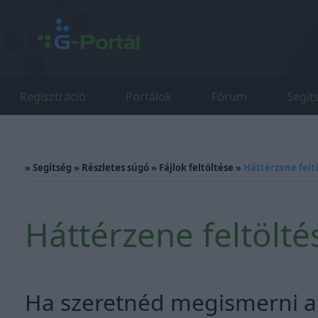
Regisztráció
Portálok
Fórum
Segít
»
Segítség
»
Részletes súgó
»
Fájlok feltöltése
»
Háttérzene felt
Háttérzene feltölté
Ha szeretnéd megismerni a 