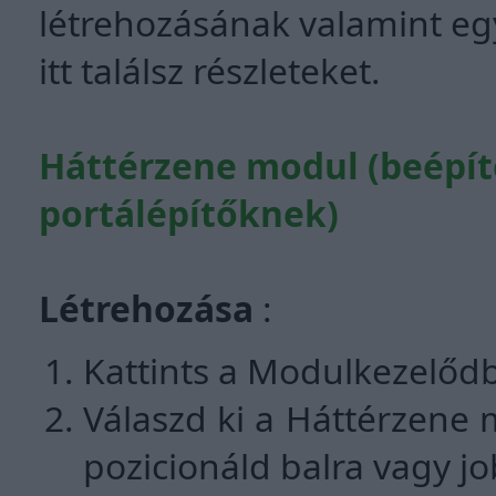
létrehozásának valamint eg
itt találsz részleteket.
Háttérzene modul (beépíte
portálépítőknek)
Létrehozása
:
Kattints a Modulkezelőd
Válaszd ki a Háttérzene m
pozicionáld balra vagy jo