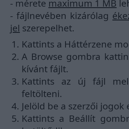
- mérete
maximum 1 MB
le
- fájlnevében kizárólag
éke
jel
szerepelhet.
Kattints a Háttérzene mo
A Browse gombra kattint
kívánt fájlt.
Kattints az új fájl mel
feltölteni.
Jelöld be a szerzői jogok
Kattints a Beállít gomb