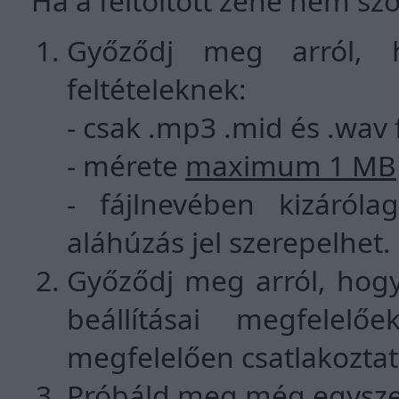
Ha a feltöltött zene nem szó
Győződj meg arról, 
feltételeknek:
- csak .mp3 .mid és .wav f
- mérete
maximum 1 MB
- fájlnevében kizáról
aláhúzás jel szerepelhet.
Győződj meg arról, hog
beállításai megfelelő
megfelelően csatlakoztat
Próbáld meg még egyszer 