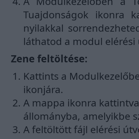
A Modulkezelőben a Tör
Tuajdonságok ikonra kat
nyilakkal sorrendezhete
láthatod a modul elérési 
Zene feltöltése:
Kattints a Modulkezelőbe
ikonjára.
A mappa ikonra kattintva t
állományba, amelyikbe s
A feltöltött fájl elérési ú