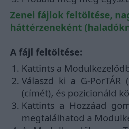
Zenei fájlok feltöltése, n
háttérzeneként (haladók
A fájl feltöltése:
Kattints a Modulkezelőd
Válaszd ki a G-PorTÁR (
(címét), és pozicionáld k
Kattints a Hozzáad gom
megtalálhatod a Modulk