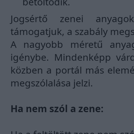
betöltődik.
Jogsértő zenei anyagok
támogatjuk, a szabály megsé
A nagyobb méretű anyago
igénybe. Mindenképp várd 
közben a portál más elemér
megszólalása jelzi.
Ha nem szól a zene: