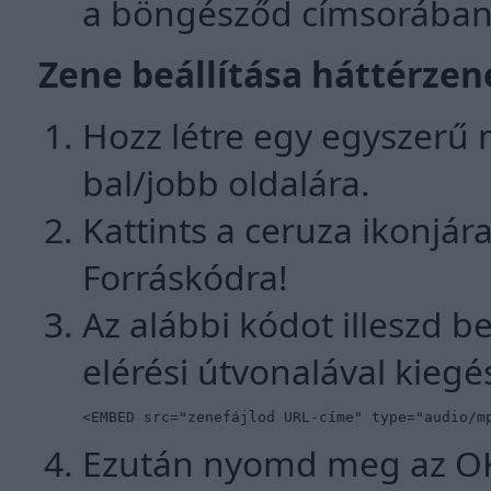
a böngésződ címsorában. 
Zene beállítása háttérzen
Hozz létre egy egyszerű 
bal/jobb oldalára.
Kattints a ceruza ikonjár
Forráskódra!
Az alábbi kódot illeszd b
elérési útvonalával kiegés
<EMBED src="zenefájlod URL-címe" type="audio/m
Ezután nyomd meg az OK 