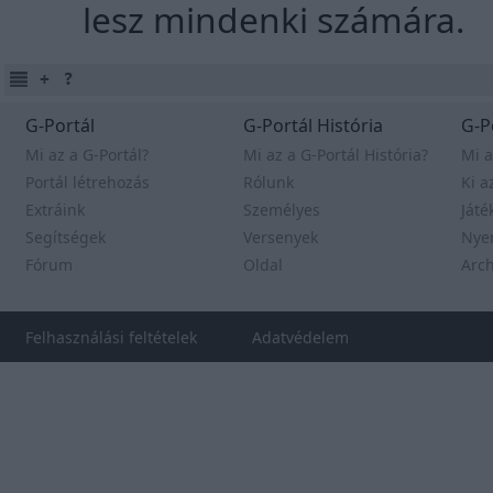
lesz mindenki számára.
G-Portál
G-Portál História
G-P
Mi az a G-Portál?
Mi az a G-Portál História?
Mi a
Portál létrehozás
Rólunk
Ki a
Extráink
Személyes
Játé
Segítségek
Versenyek
Nye
Fórum
Oldal
Arc
Felhasználási feltételek
Adatvédelem