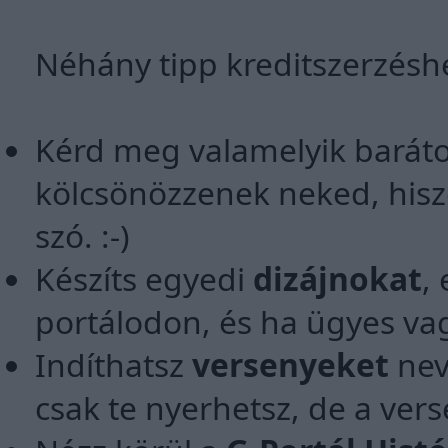
Néhány tipp kreditszerzésh
Kérd meg valamelyik baráto
kölcsönözzenek neked, hisze
szó. :-)
Készíts egyedi
dizájnokat
,
portálodon, és ha ügyes va
Indíthatsz
versenyeket
nev
csak te nyerhetsz, de a ver