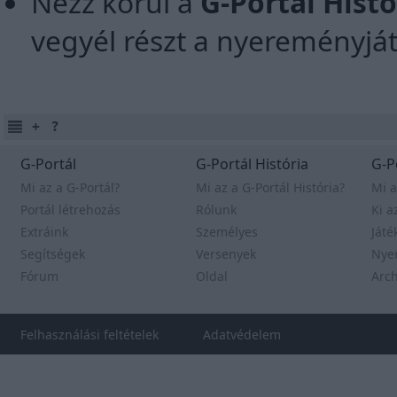
Nézz körül a
G-Portál Hist
vegyél részt a nyereményjá
G-Portál
G-Portál História
G-P
Mi az a G-Portál?
Mi az a G-Portál História?
Mi a
Portál létrehozás
Rólunk
Ki a
Extráink
Személyes
Játé
Segítségek
Versenyek
Nye
Fórum
Oldal
Arc
Felhasználási feltételek
Adatvédelem