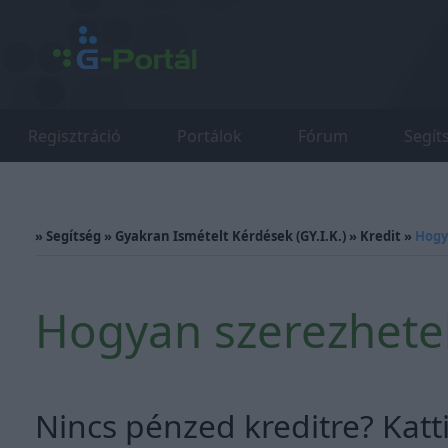
Regisztráció
Portálok
Fórum
Segít
»
Segítség
»
Gyakran Ismételt Kérdések (GY.I.K.)
»
Kredit
»
Hogy
Hogyan szerezhetek
Nincs pénzed kreditre? Katti