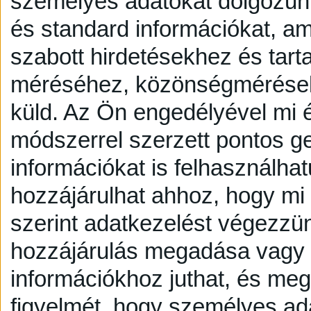
személyes adatokat dolgozunk
és standard információkat, a
szabott hirdetésekhez és tart
méréséhez, közönségmérésekh
küld.
Az Ön engedélyével mi é
módszerrel szerzett pontos g
információkat is felhasználhat
hozzájárulhat ahhoz, hogy mi é
szerint adatkezelést végezzü
hozzájárulás megadása vagy e
információkhoz juthat, és megv
figyelmét, hogy személyes a