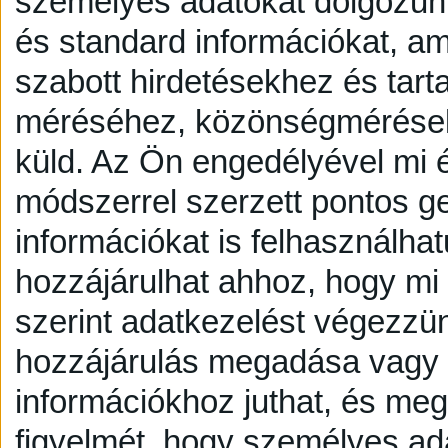
személyes adatokat dolgozunk
és standard információkat, a
szabott hirdetésekhez és tart
méréséhez, közönségmérésekh
küld.
Az Ön engedélyével mi é
módszerrel szerzett pontos g
információkat is felhasználhat
hozzájárulhat ahhoz, hogy mi é
szerint adatkezelést végezzü
hozzájárulás megadása vagy e
információkhoz juthat, és megv
figyelmét, hogy személyes a