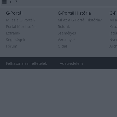
G-Portál
G-Portál História
G-P
Mi az a G-Portál?
Mi az a G-Portál História?
Mi a
Portál létrehozás
Rólunk
Ki a
Extráink
Személyes
Játé
Segítségek
Versenyek
Nye
Fórum
Oldal
Arc
Felhasználási feltételek
Adatvédelem