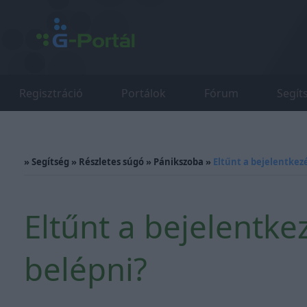
Regisztráció
Portálok
Fórum
Segít
»
Segítség
»
Részletes súgó
»
Pánikszoba
»
Eltűnt a bejelentkez
Eltűnt a bejelentk
belépni?