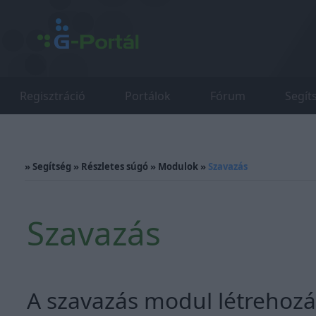
Regisztráció
Portálok
Fórum
Segít
»
Segítség
»
Részletes súgó
»
Modulok
»
Szavazás
Szavazás
A szavazás modul létrehozás