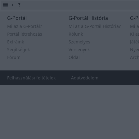
G-Portál
G-Portál História
G-P
Mi az a G-Portál?
Mi az a G-Portál História?
Mi a
Portál létrehozás
Rólunk
Ki a
Extráink
Személyes
Játé
Segítségek
Versenyek
Nye
Fórum
Oldal
Arc
Felhasználási feltételek
Adatvédelem