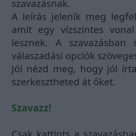
szavazásnak.
A leírás jelenik meg legfe
amit egy vízszintes vona
lesznek. A szavazásban 
válaszadási opciók szöveges 
Jól nézd meg, hogy jól ír
szerkesztheted át őket.
Szavazz!
Csak kattints a szavazásb