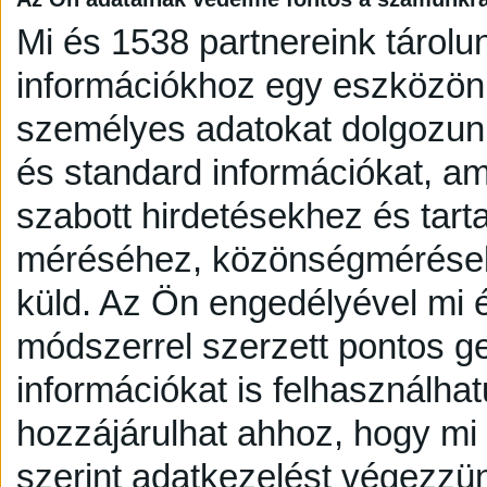
Mi és 1538 partnereink tárolu
információkhoz egy eszközön,
személyes adatokat dolgozunk
és standard információkat, a
szabott hirdetésekhez és tart
méréséhez, közönségmérésekh
küld.
Az Ön engedélyével mi é
módszerrel szerzett pontos g
információkat is felhasználhat
hozzájárulhat ahhoz, hogy mi é
szerint adatkezelést végezzü