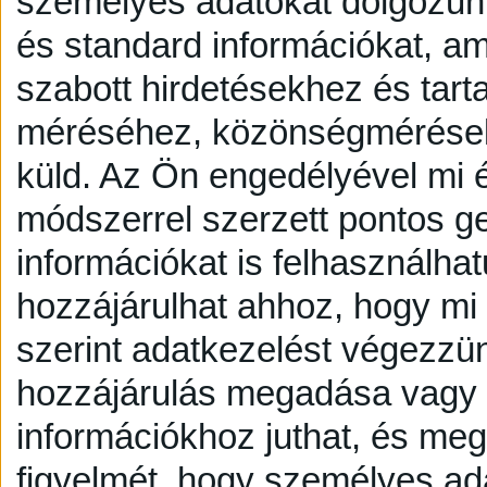
személyes adatokat dolgozunk
és standard információkat, a
szabott hirdetésekhez és tart
méréséhez, közönségmérésekh
küld.
Az Ön engedélyével mi é
módszerrel szerzett pontos g
információkat is felhasználhat
hozzájárulhat ahhoz, hogy mi é
szerint adatkezelést végezzü
hozzájárulás megadása vagy e
információkhoz juthat, és megv
figyelmét, hogy személyes a