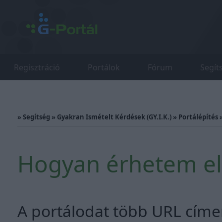
Regisztráció
Portálok
Fórum
Segít
»
Segítség
»
Gyakran Ismételt Kérdések (GY.I.K.)
»
Portálépítés
Hogyan érhetem el
A portálodat több URL címen 