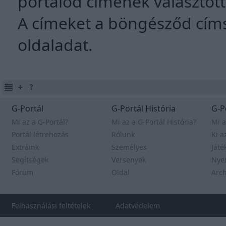
portálod címének választottá
A címeket a böngésződ címso
oldaladat.
G-Portál
G-Portál História
G-P
Mi az a G-Portál?
Mi az a G-Portál História?
Mi a
Portál létrehozás
Rólunk
Ki a
Extráink
Személyes
Játé
Segítségek
Versenyek
Nye
Fórum
Oldal
Arc
Felhasználási feltételek
Adatvédelem