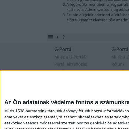
A legördülő menüben a regisztrált 
kattints az Adminisztrátori jog adá
Ezután a kijelölt adminod a leírásban
előtte ugyanitt elveszed tőle az admi
G-Portál
G-Portál
Mi az a G-Portál?
Mi az a G
Portál létrehozás
Rólunk
Extráink
Személy
Segítségek
Versenye
Fórum
Oldal
Az Ön adatainak védelme fontos a számunkr
Felhasználási feltételek
Adatvé
Mi és 1538 partnereink tárolunk és/vagy férünk hozzá információkho
amelyeket az eszköz személyre szabott hirdetésekhez és tartalomho
eszközleolvasásos módszerrel szerzett pontos geolokációs adatokat é
leírtak szerint adatkezelést végezzünk. Másik lehetőségként a hozzáj