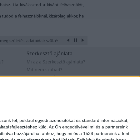
hatsz. Ha kiválasztod a kívánt felhasználót,
m tudod a felhasználóknál, kizárólag akkor, ha
meg születési adataidat: szül. éve, hónapja, napja, óra és perce, a hely ahol
Szerkesztő ajánlata
u?
Mi az a Szerkesztő ajánlata?
Mit nem szabad?
Mikor van esélyem?
tételek
Mit kell tennem?
Értékelés - sorrend
Webfejlesztő állások
t. 2007-2019
Design by Figler Dávid
zunk fel, például egyedi azonosítókat és standard információkat,
tatásfejlesztéshez küld.
Az Ön engedélyével mi és a partnereink
ttintva hozzájárulhat ahhoz, hogy mi és a 1538 partnereink a fent
hat, és megváltoztathatja beállításait.
Felhívjuk figyelmét, hogy