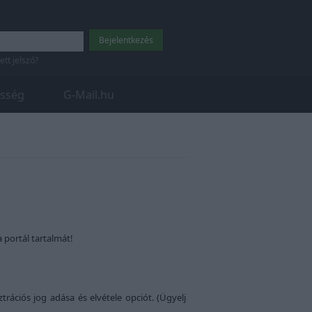
tett jelszó?
sség
G-Mail.hu
a portál tartalmát!
rációs jog adása és elvétele opciót. (Ügyelj