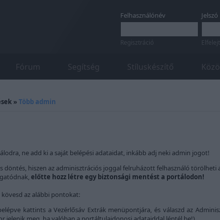
Felhasználónév
Jelszó
Regisztráció
Elfelej
Fórum
Segítség
Stíluskészítő
Közö
ések
»
Több admin
álodra, ne add ki a saját belépési adataidat, inkább adj neki admin jogot!
s döntés, hiszen az adminisztrációs joggal felruházott felhasználó törölheti 
togatódnak,
előtte hozz létre egy biztonsági mentést a portálodon!
 kövesd az alábbi pontokat:
elépve kattints a Vezérlősáv Extrák menüpontjára, és válaszd az Adminiszt
or jelenik meg, ha valóban a portáltulajdonosi adataiddal léptél be!)