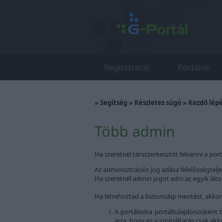
Regisztráció
Portálok
»
Segítség
»
Részletes súgó
»
Kezdő lép
Több admin
Ha szeretnél társszerkesztőt felvenni a port
Az adminisztrációs jog adása felelősségtelje
Ha szeretnél admin jogot adni az egyik lá
Ha létrehoztad a biztonsági mentést, akkor
A portálodra portáltulajdonosként b
arra, hogy ez a szolgáltatás csak akk