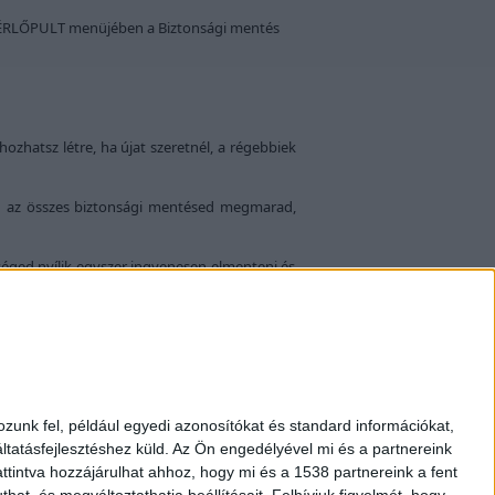
VEZÉRLŐPULT menüjében a Biztonsági mentés
ozhatsz létre, ha újat szeretnél, a régebbiek
tán az összes biztonsági mentésed megmarad,
őséged nyílik egyszer ingyenesen elmenteni és
meg születési adataidat: szül. éve, hónapja, napja, óra és perce, a hely ahol
Szerkesztő ajánlata
u?
Mi az a Szerkesztő ajánlata?
zunk fel, például egyedi azonosítókat és standard információkat,
Mit nem szabad?
tatásfejlesztéshez küld.
Az Ön engedélyével mi és a partnereink
Mikor van esélyem?
ttintva hozzájárulhat ahhoz, hogy mi és a 1538 partnereink a fent
hat, és megváltoztathatja beállításait.
Felhívjuk figyelmét, hogy