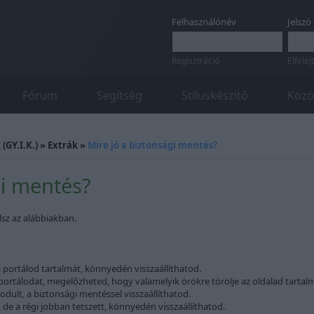
Felhasználónév
Jelszó
Regisztráció
Elfelej
Fórum
Segítség
Stíluskészítő
Közö
(GY.I.K.)
»
Extrák
»
Mire jó a biztonsági mentés?
gi mentés?
lsz az alábbiakban.
a portálod tartalmát, könnyedén visszaállíthatod.
portálodat, megelőzheted, hogy valamelyik örökre törölje az oldalad tartalm
odult, a biztonsági mentéssel visszaállíthatod.
, de a régi jobban tetszett, könnyedén visszaállíthatod.