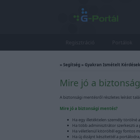
Regisztráció
Portálok
»
Segítség
»
Gyakran Ismételt Kérdések 
Mire jó a biztonsá
A biztonsági mentésről részletes leírást talá
Mire jó a biztonsági mentés?
Ha egy illetéktelen személy törölné 
Ha több adminisztrátor szerkeszti a 
Ha véletlenül kitöröltél egy fontos m
Ha új dizájnt készítettél a portálodra