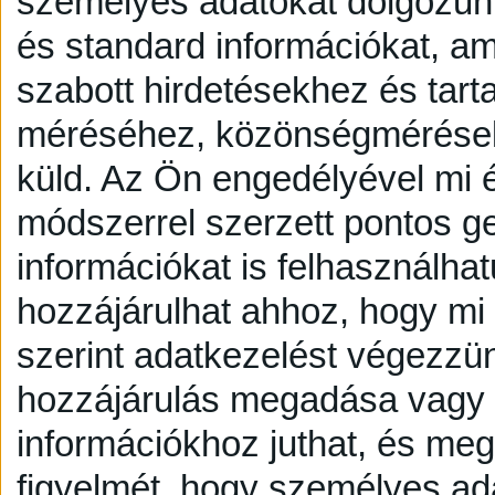
személyes adatokat dolgozunk
és standard információkat, a
szabott hirdetésekhez és tart
méréséhez, közönségmérésekh
küld.
Az Ön engedélyével mi é
módszerrel szerzett pontos g
információkat is felhasználhat
hozzájárulhat ahhoz, hogy mi é
szerint adatkezelést végezzü
hozzájárulás megadása vagy e
információkhoz juthat, és megv
figyelmét, hogy személyes a