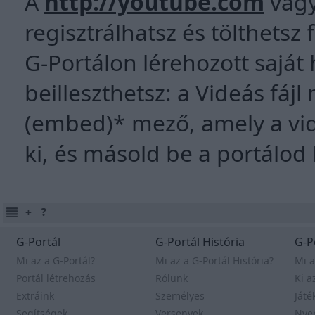
A
http://youtube.com
vag
regisztrálhatsz és tölthetsz
G-Portálon lérehozott sajá
beilleszthetsz: a Videás fáj
(embed)* mező, amely a vid
ki, és másold be a portálo
G-Portál
G-Portál História
G-P
Mi az a G-Portál?
Mi az a G-Portál História?
Mi a
Portál létrehozás
Rólunk
Ki a
Extráink
Személyes
Játé
Segítségek
Versenyek
Nye