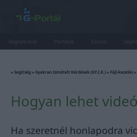
Regisztráció
Portálok
Fórum
Segít
»
Segítség
»
Gyakran Ismételt Kérdések (GY.I.K.)
»
Fájl-kezelés
Hogyan lehet videót
Ha szeretnél honlapodra vide