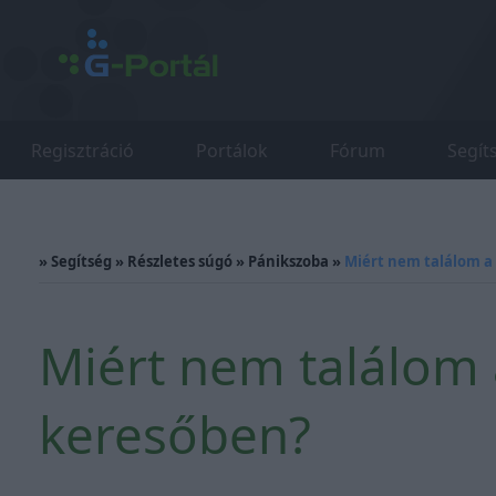
Regisztráció
Portálok
Fórum
Segít
»
Segítség
»
Részletes súgó
»
Pánikszoba
»
Miért nem találom a
Miért nem találom
keresőben?