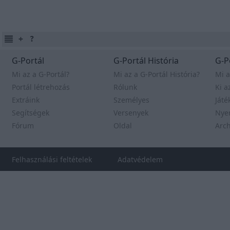
G-Portál
G-Portál História
G-P
Mi az a G-Portál?
Mi az a G-Portál História?
Mi a
Portál létrehozás
Rólunk
Ki a
Extráink
Személyes
Játé
Segítségek
Versenyek
Nye
Fórum
Oldal
Arc
Felhasználási feltételek
Adatvédelem