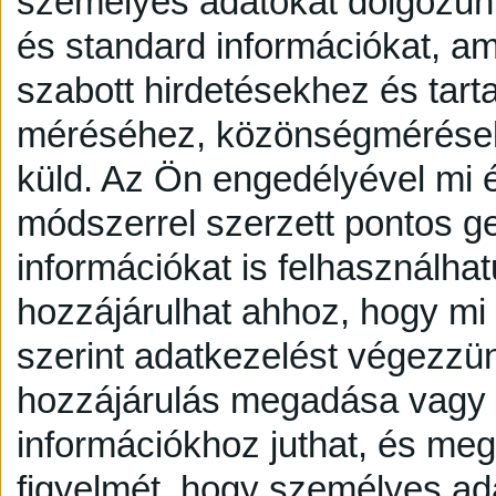
személyes adatokat dolgozunk
és standard információkat, a
szabott hirdetésekhez és tart
méréséhez, közönségmérésekh
küld.
Az Ön engedélyével mi é
módszerrel szerzett pontos g
információkat is felhasználhat
hozzájárulhat ahhoz, hogy mi é
szerint adatkezelést végezzü
hozzájárulás megadása vagy e
információkhoz juthat, és megv
figyelmét, hogy személyes a