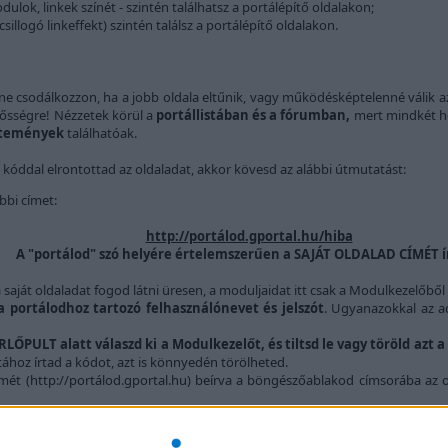
lok, linkek színét - szintén találhatsz a portálépítő oldalakon;
sillogó linkeffekt) szintén találsz a portálépítő oldalakon.
z ne csodálkozzon, ha a jobb oldala eltűnik, vagy működésképtelenné válik az 
elősségre! Nézzetek körül a
portállistában és a fórumban,
mert mindkét h
jtemények
találhatóak.
 kóddal elrontottad az oldaladat, akkor kövesd az alábbi útmutatást:
bbi címet:
http://portálod.gportal.hu/hiba
A "portálod" szó helyére értelemszerűen a SAJÁT OLDALAD CÍMÉT í
 saját oldaladat fogod látni üresen, a moduljaidat itt csak a Modulkezelőből 
 portálodhoz tartozó felhasználónevet és jelszót
. Ugyanazokkal az ad
ŐPULT alatt válaszd ki a Modulkezelőt, és tiltsd le vagy töröld azt a
ához írtad a kódot, azt is könnyedén törölheted.
címét (http://portálod.gportal.hu) beírva a böngészőablakod címsorába az 
ternek:
webmester@gportal.hu