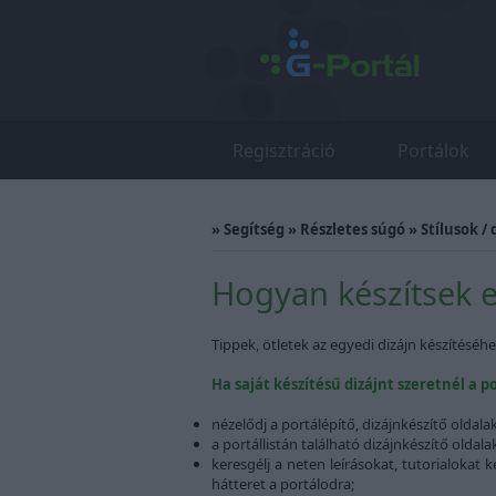
Regisztráció
Portálok
»
Segítség
»
Részletes súgó
»
Stílusok / 
Hogyan készítsek e
Tippek, ötletek az egyedi dizájn készítéséhe
Ha saját készítésű dizájnt szeretnél a p
nézelődj a portálépítő, dizájnkészítő oldala
a portállistán található dizájnkészítő olda
keresgélj a neten leírásokat, tutorialokat
hátteret a portálodra;