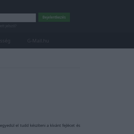
tett jelszó?
sség
G-Mail.hu
gyedül el tudd készíteni a kívánt fejlécet és