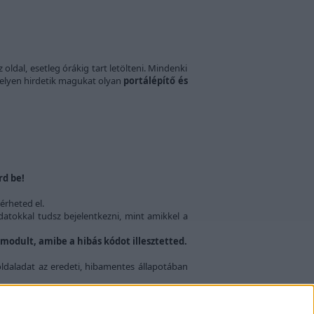
oldal, esetleg órákig tart letölteni. Mindenki
elyen hirdetik magukat olyan
portálépítő és
rd be!
érheted el.
atokkal tudsz bejelentkezni, mint amikkel a
 modult, amibe a hibás kódot illesztetted.
oldaladat az eredeti, hibamentes állapotában