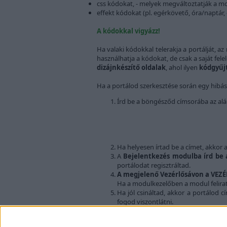
css kódokat, - melyek megváltoztatják a modu
effekt kódokat (pl. egérkövető, óra/naptár, c
A kódokkal vigyázz!
Ha valaki kódokkal telerakja a portálját, a
használhatja a kódokat, de csak a saját fel
dizájnkészítő oldalak
, ahol ilyen
kódgyű
Ha a portálod szerkesztése során egy hibás
Írd be a böngésződ címsorába az alá
Ha helyesen írtad be a címet, akkor a
A
Bejelentkezés modulba írd be a
portálodat regisztráltad.
A megjelenő Vezérlősávon a VEZÉRL
Ha a modulkezelőben a modul felirat
Ha jól csináltad, akkor a portálod 
fogod viszontlátni.
Ha nem sikerül a helyreállítás, írj a webmes