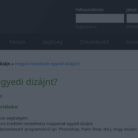
Felhasználónév
Jelszó
Regisztráció
Elfelej
Fórum
Segítség
Stíluskészítő
Közö
dizájn
»
Hogyan készítsek egyedi dizájnt?
gyedi dizájnt?
z.
ortálodra:
kon segítségért;
lakon kreditért rendelhetsz magadnak egyedi dizájnt;
 képszerkesztő programokról (pl. Photoshop, Paint Shop stb.), hogy ezután e