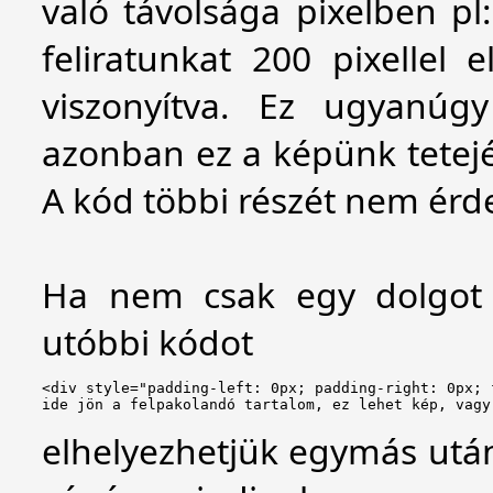
való távolsága pixelben pl:
feliratunkat 200 pixellel e
viszonyítva. Ez ugyanúgy
azonban ez a képünk tetejé
A kód többi részét nem érd
Ha nem csak egy dolgot h
utóbbi kódot
<div style="padding-left: 0px; padding-right: 0px; 
ide jön a felpakolandó tartalom, ez lehet kép, vagy
elhelyezhetjük egymás után