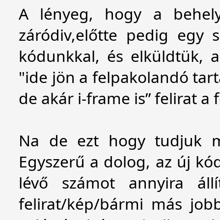
A lényeg, hogy a behel
záródiv,előtte pedig egy 
kódunkkal, és elküldtük, a
"ide jön a felpakolandó tar
de akár i-frame is” felirat a 
Na de ezt hogy tudjuk m
Egyszerű a dolog, az új kó
lévő számot annyira állí
felirat/kép/bármi más jobb