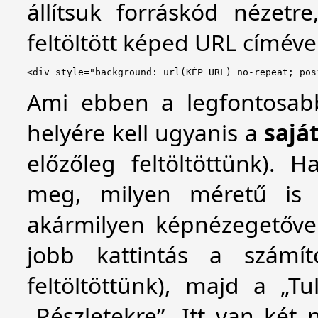
állítsuk forráskód nézetr
feltöltött képed URL címéve
<div style="background: url(KÉP URL) no-repeat; pos
Ami ebben a legfontosabb
helyére kell ugyanis a
sajá
előzőleg feltöltöttünk).
meg, milyen méretű is 
akármilyen képnézegetőve
jobb kattintás a számít
feltöltöttünk), majd a „T
„Részletekre”. Itt van két