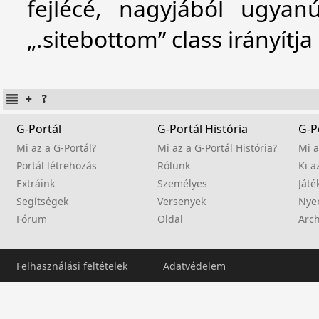
fejlécé, nagyjából ugyan
„.sitebottom” class irányítj
G-Portál
G-Portál História
G-P
Mi az a G-Portál?
Mi az a G-Portál História?
Mi a
Portál létrehozás
Rólunk
Ki a
Extráink
Személyes
Játé
Segítségek
Versenyek
Nye
Fórum
Oldal
Arc
Felhasználási feltételek
Adatvédelem