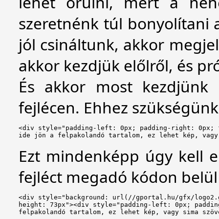
lehet örülni, mert a n
szeretnénk túl bonyolítani 
jól csináltunk, akkor megjel
akkor kezdjük előlről, és p
És akkor most kezdjünk 
fejlécen. Ehhez szükségünk 
<div style="padding-left: 0px; padding-right: 0px; 
ide jön a felpakolandó tartalom, ez lehet kép, vagy
Ezt mindenképp úgy kell e
fejléct megadó kódon belül 
<div style="background: url(//gportal.hu/gfx/logo2.
height: 73px"><div style="padding-left: 0px; paddin
felpakolandó tartalom, ez lehet kép, vagy sima szöv