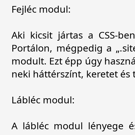
Fejléc modul:
Aki kicsit jártas a CSS-b
Portálon, mégpedig a „.site
modult. Ezt épp úgy használ
neki háttérszínt, keretet és
Lábléc modul:
A lábléc modul lényege é