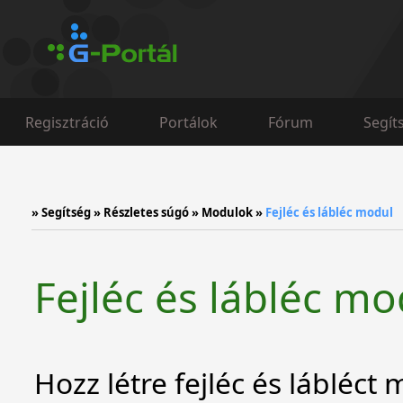
Regisztráció
Portálok
Fórum
Segít
»
Segítség
»
Részletes súgó
»
Modulok
»
Fejléc és lábléc modul
Fejléc és lábléc mo
Hozz létre fejléc és lábléct