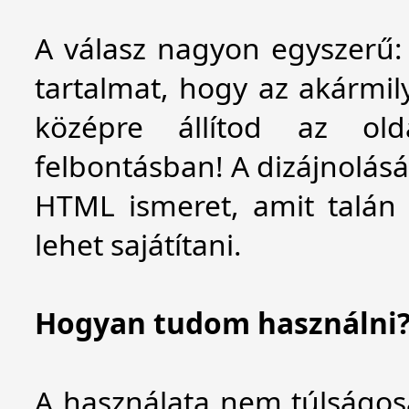
A válasz nagyon egyszerű: 
tartalmat, hogy az akármil
középre állítod az ol
felbontásban! A dizájnolásá
HTML ismeret, amit talán 1
lehet sajátítani.
Hogyan tudom használni
A használata nem túlságos