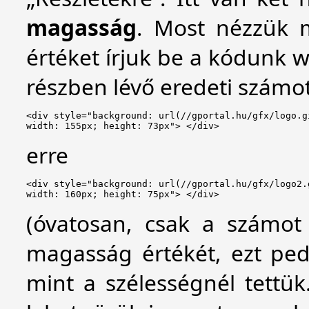
magasság
. Most nézzük m
értéket írjuk be a kódunk w
részben lévő eredeti számot 
<div style="background: url(//gportal.hu/gfx/logo.g
width: 155px; height: 73px"> </div>
erre
<div style="background: url(//gportal.hu/gfx/logo2.
width: 160px; height: 75px"> </div>
(óvatosan, csak a számot
magasság értékét, ezt ped
mint a szélességnél tett