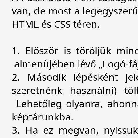
van, de most a legegyszerűb
HTML és CSS téren.
1. Először is töröljük min
almenüjében lévő „Logó-fájl”
2. Második lépésként jele
szeretnénk használni) töl
Lehetőleg olyanra, ahonna
képtárunkba.
3. Ha ez megvan, nyissuk