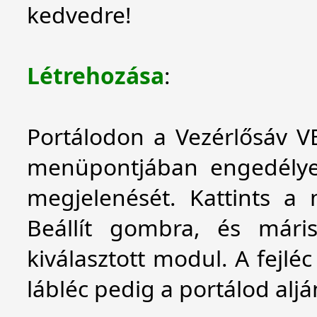
kedvedre!
Létrehozása
:
Portálodon a Vezérlősáv V
menüpontjában engedélye
megjelenését. Kattints a 
Beállít gombra, és mári
kiválasztott modul. A fejlé
lábléc pedig a portálod alj