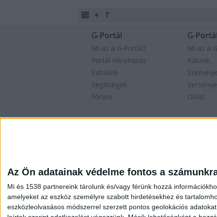
G-Portál
G-Portál
Mi az a G-Portál?
Mi az a G
Portál létrehozás
Rólunk
Extráink
Személy
Segítségek
Versenye
Fórum
Oldal
Felhasználási feltételek
Adatvé
Az Ön adatainak védelme fontos a számunkr
Mi és 1538 partnereink tárolunk és/vagy férünk hozzá információkho
amelyeket az eszköz személyre szabott hirdetésekhez és tartalomho
eszközleolvasásos módszerrel szerzett pontos geolokációs adatokat é
leírtak szerint adatkezelést végezzünk. Másik lehetőségként a hozzáj