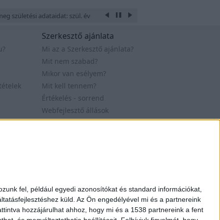
eg születési adataidat: szül. éve, hónapja, napja, óra és perce, a hely ahol 
Szerkesztő ajánlata
u?
Mi az a Szerkesztő ajánlata?
Mit nem szabad?
Mikor van esélyem?
tételek
Mit kell tennem?
Értékelés - sorrend
Webfejlesztő állások
t. 2007-2019
Design by Figler Dávid
zunk fel, például egyedi azonosítókat és standard információkat,
tatásfejlesztéshez küld.
Az Ön engedélyével mi és a partnereink
ttintva hozzájárulhat ahhoz, hogy mi és a 1538 partnereink a fent
hat, és megváltoztathatja beállításait.
Felhívjuk figyelmét, hogy