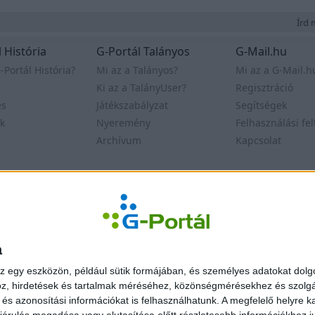
Írd m
 História
G-Portál Talányos
G-Mail.hu
-Portál História?
Mi az a Talányos?
Mi az a G-Mail.h
Ki az a TalányUser?
Regisztráció
es
Játékszabályzat
Segítségek
k
Nyeremény
Felhasználási fel
Archívum
Kapcsolat
delem
© Egonet Kf
a
z egy eszközön, például sütik formájában, és személyes adatokat dolgo
z, hirdetések és tartalmak méréséhez, közönségmérésekhez és szolgál
s azonosítási információkat is felhasználhatunk. A megfelelő helyre ka
árulás megadása vagy elutasítása előtt részletesebb információkhoz jut