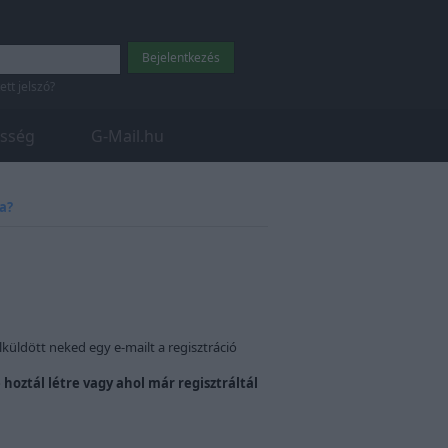
tett jelszó?
sség
G-Mail.hu
a?
lküldött neked egy e-mailt a regisztráció
 hoztál létre vagy ahol már regisztráltál