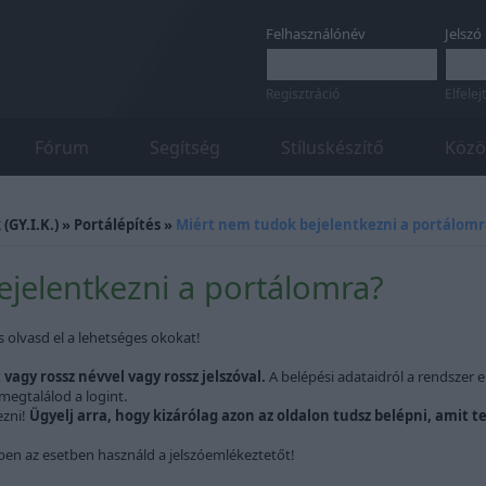
Felhasználónév
Jelszó
Regisztráció
Elfelej
Fórum
Segítség
Stíluskészítő
Közö
(GY.I.K.)
»
Portálépítés
»
Miért nem tudok bejelentkezni a portálomr
jelentkezni a portálomra?
s olvasd el a lehetséges okokat!
vagy rossz névvel vagy rossz jelszóval.
A belépési adataidról a rendszer e
megtalálod a logint.
ezni!
Ügyelj arra, hogy kizárólag azon az oldalon tudsz belépni, amit te
en az esetben használd a jelszóemlékeztetőt!