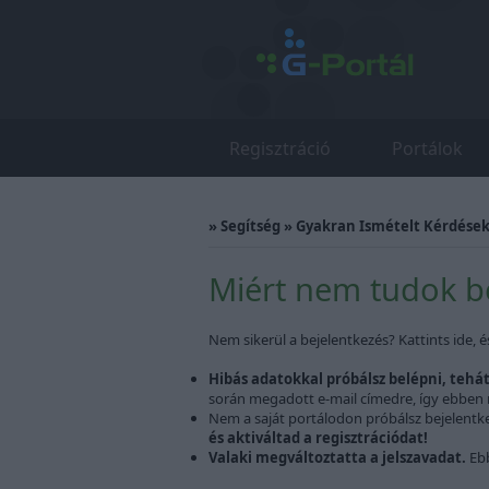
Regisztráció
Portálok
»
Segítség
»
Gyakran Ismételt Kérdések 
Miért nem tudok be
Nem sikerül a bejelentkezés? Kattints ide, é
Hibás adatokkal próbálsz belépni, tehát 
során megadott e-mail címedre, így ebben 
Nem a saját portálodon próbálsz bejelentk
és aktiváltad a regisztrációdat!
Valaki megváltoztatta a jelszavadat.
Ebb