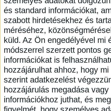
személyes adatokat dolgozunk
és standard információkat, a
szabott hirdetésekhez és tart
méréséhez, közönségmérésekh
küld.
Az Ön engedélyével mi é
módszerrel szerzett pontos g
információkat is felhasználhat
hozzájárulhat ahhoz, hogy mi é
szerint adatkezelést végezzü
hozzájárulás megadása vagy e
információkhoz juthat, és megv
figyelmét, hogy személyes a