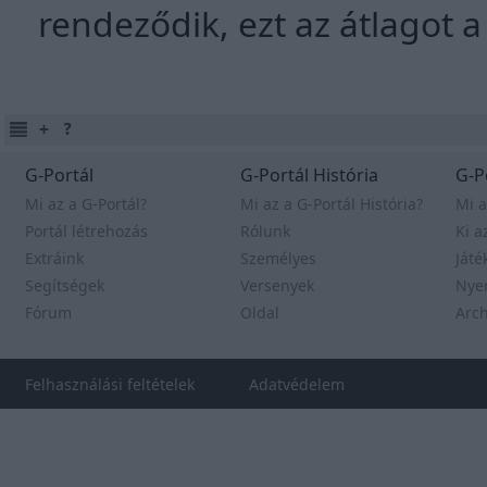
rendeződik, ezt az átlagot 
G-Portál
G-Portál História
G-P
Mi az a G-Portál?
Mi az a G-Portál História?
Mi a
Portál létrehozás
Rólunk
Ki a
Extráink
Személyes
Játé
Segítségek
Versenyek
Nye
Fórum
Oldal
Arc
Felhasználási feltételek
Adatvédelem