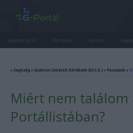
Regisztráció
Portálok
Fórum
Segít
»
Segítség
»
Gyakran Ismételt Kérdések (GY.I.K.)
»
Panaszok
»
M
Miért nem találom 
Portállistában?