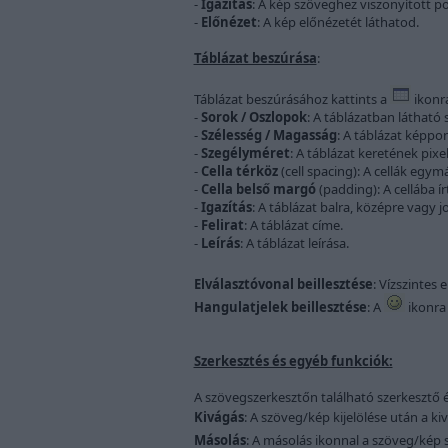
-
Igazítás
: A kép szöveghez viszonyított p
-
Előnézet
: A kép előnézetét láthatod.
Táblázat beszúrása
:
Táblázat beszúrásához kattints a
ikonr
-
Sorok / Oszlopok
: A táblázatban láthat
-
Szélesség / Magasság
: A táblázat képpo
-
Szegélyméret
: A táblázat keretének pi
-
Cella térköz
(cell spacing): A cellák egym
-
Cella belső margó
(padding): A cellába í
-
Igazítás
: A táblázat balra, középre vagy 
-
Felirat
: A táblázat címe.
-
Leírás
: A táblázat leírása.
Elválasztóvonal beillesztése
: Vízszintes
Hangulatjelek beillesztése
: A
ikonra 
Szerkesztés és egyéb funkciók:
A szövegszerkesztőn található szerkesztő 
Kivágás
: A szöveg/kép kijelölése után a k
Másolás
: A másolás ikonnal a szöveg/kép 