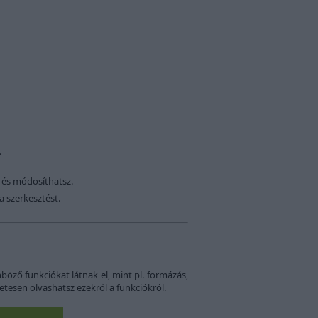
.
, és módosíthatsz.
 szerkesztést.
öző funkciókat látnak el, mint pl. formázás,
letesen olvashatsz ezekről a funkciókról.