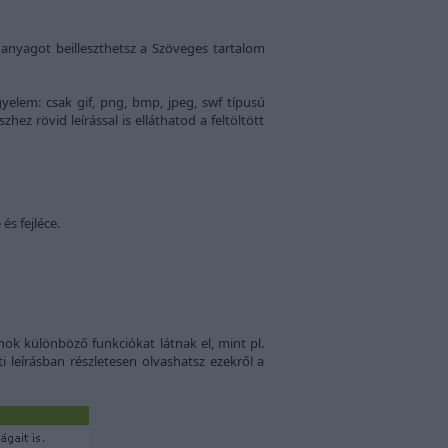
i anyagot beilleszthetsz a Szöveges tartalom
elem: csak gif, png, bmp, jpeg, swf típusú
ez rövid leírással is elláthatod a feltöltött
és fejléce.
ok különböző funkciókat látnak el, mint pl.
i leírásban részletesen olvashatsz ezekről a