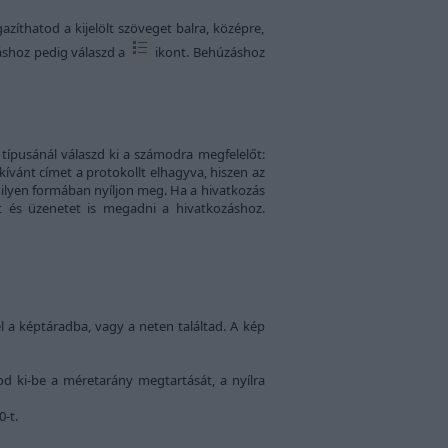
gazíthatod a kijelölt szöveget balra, középre,
láshoz pedig válaszd a
ikont. Behúzáshoz
 típusánál válaszd ki a számodra megfelelőt:
ívánt címet a protokollt elhagyva, hiszen az
milyen formában nyíljon meg. Ha a hivatkozás
t és üzenetet is megadni a hivatkozáshoz.
él a képtáradba, vagy a neten találtad. A kép
od ki-be a méretarány megtartását, a nyílra
-t.