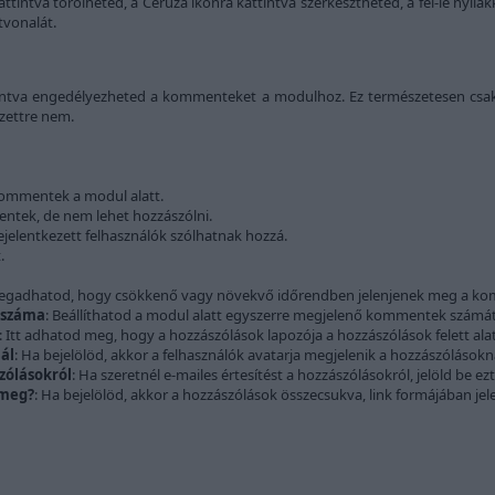
tintva törölheted, a Ceruza ikonra kattintva szerkesztheted, a fel-le nyila
tvonalát.
ttintva engedélyezheted a kommenteket a modulhoz. Ez természetesen csa
ezettre nem.
kommentek a modul alatt.
ntek, de nem lehet hozzászólni.
bejelentkezett felhasználók szólhatnak hozzá.
.
gadhatod, hogy csökkenő vagy növekvő időrendben jelenjenek meg a k
 száma
: Beállíthatod a modul alatt egyszerre megjelenő kommentek számát
: Itt adhatod meg, hogy a hozzászólások lapozója a hozzászólások felett al
ál
: Ha bejelölöd, akkor a felhasználók avatarja megjelenik a hozzászólásokná
zólásokról
: Ha szeretnél e-mailes értesítést a hozzászólásokról, jelöld be ezt
 meg?
: Ha bejelölöd, akkor a hozzászólások összecsukva, link formájában je