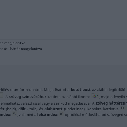
kijelölés után formázhatod. Megadhatod a
betűtípust
az alábbi legördülő
. A
szöveg színezéséhez
kattints az alábbi ikonra:
, majd a lenyíló 
 definiálhatsz választással vagy a színkód megadásával. A
szöveg háttérszí
vér
(bold),
dőlt
(italic) és
aláhúzott
(underlined) ikonokra kattintva
 index
:
, valamint a
felső index
:
opciókkal módosíthatod szöveged soro