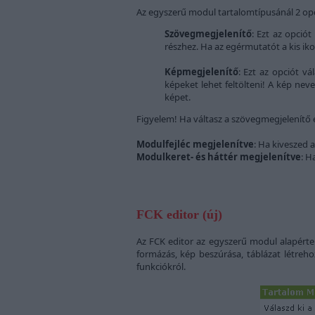
Az egyszerű modul tartalomtípusánál 2 opc
Szövegmegjelenítő
: Ezt az opció
részhez. Ha az egérmutatót a kis iko
Képmegjelenítő
: Ezt az opciót v
képeket lehet feltölteni! A kép neve
képet.
Figyelem! Ha váltasz a szövegmegjelenítő é
Modulfejléc megjelenítve
: Ha kiveszed 
Modulkeret- és háttér megjelenítve
: H
FCK editor (új)
Az FCK editor az egyszerű modul alapértel
formázás, kép beszúrása, táblázat létreho
funkciókról.