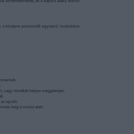
kkal sorrendezheted, és a kapocs alakú ikonra
k a középre pozicionált egyszerű modulokra
ommentek.
.
att, vagy mindkét helyen megjelenjen.
l.
 az opciót.
lennek meg a modul alatt.