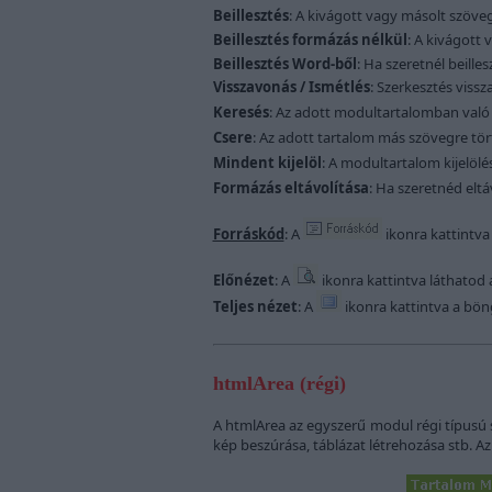
Beillesztés
: A kivágott vagy másolt szöveg
Beillesztés formázás nélkül
: A kivágott 
Beillesztés Word-ből
: Ha szeretnél beill
Visszavonás / Ismétlés
: Szerkesztés viss
Keresés
: Az adott modultartalomban való 
Csere
: Az adott tartalom más szövegre tör
Mindent kijelöl
: A modultartalom kijelölé
Formázás eltávolítása
: Ha szeretnéd eltá
Forráskód
: A
ikonra kattintva 
Előnézet
: A
ikonra kattintva láthatod 
Teljes nézet
: A
ikonra kattintva a bön
htmlArea (régi)
A htmlArea az egyszerű modul régi típusú 
kép beszúrása, táblázat létrehozása stb. Az 