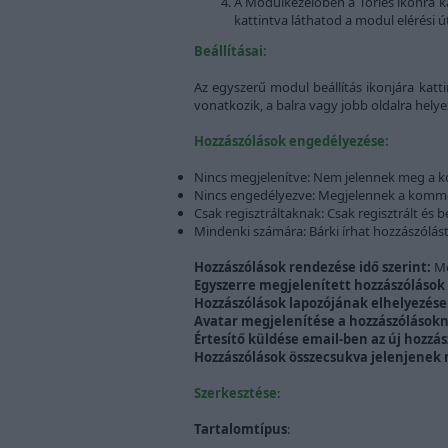
A Modulkezelőben a Törlés ikonra kat
kattintva láthatod a modul elérési ú
Beállításai:
Az egyszerű modul beállítás ikonjára ka
vonatkozik, a balra vagy jobb oldalra hely
Hozzászólások engedélyezése:
Nincs megjelenítve: Nem jelennek meg a 
Nincs engedélyezve: Megjelennek a komme
Csak regisztráltaknak: Csak regisztrált és 
Mindenki számára: Bárki írhat hozzászólást
Hozzászólások rendezése idő szerint:
Me
Egyszerre megjelenített hozzászólások
Hozzászólások lapozójának elhelyezése
Avatar megjelenítése a hozzászólásokn
Értesítő küldése email-ben az új hozzás
Hozzászólások összecsukva jelenjenek
Szerkesztése
:
Tartalomtípus
: