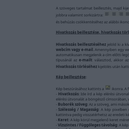
A szöveges tartalmat beillesztés, majd kije
jobbra valamint sorkizártra:
és behúzás csökkentéséhez az alábbi ikono
Hivatkozás beillesztése, hivatkozás tör
Hivatkozás beillesztéséhez
jelöld ki a k
webcím vagy e-mail
. Amennyiben egy web
automatikusan megjelenik a cím előtti leg
típusánál az
e-mailt
választod, akkor az
Hivatkozás törléséhez
kijelölés után katt
Kép beillesztése
:
Kép beszúrásához kattints a
ikonra. A 
-
Hivatkozás
: Ide írd a kép elérési útvon
elérési útvonalát a böngésző címsorában, 
-
Buborék szöveg
: Az a szöveg, ami mások 
-
Szélesség / Magasság
: A kép pixelben
kattintva pedig visszatérhetsz az eredeti 
-
Keret
: A kép körül megjelenő keret méret
-
Vízszintes / Függőleges távolság
: A ké