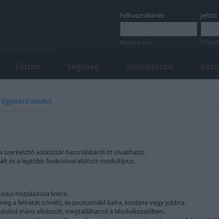
Felhasználónév
Jelszó
Regisztráció
Elfelej
Fórum
Segítség
Stíluskészítő
Közö
»
Egyszerű modul
a szerkesztő eszköztár használatáról itt olvashatsz.
t és a legtöbb funkcióval ellátott modultípus.
odul hozzáadása linkre.
eg a feliratát (címét), és pozicionáld balra, középre vagy jobbra.
dulod máris elkészült, megtalálhatod a Modulkezelőben.