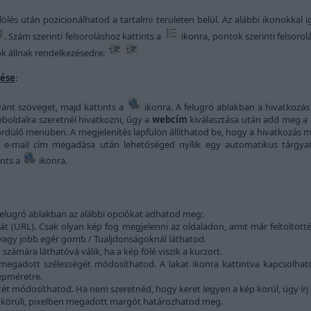
lölés után pozicionálhatod a tartalmi területen belül. Az alábbi ikonokkal i
. Szám szerinti felsoroláshoz kattints a
ikonra, pontok szerinti felsoro
k állnak rendelkezésedre:
lése
:
ívánt szöveget, majd kattints a
ikonra. A felugró ablakban a hivatkozás
oldalra szeretnél hivatkozni, úgy a
webcím
kiválasztása után add meg a k
ördülő menüben. A megjelenítés lapfülön állíthatod be, hogy a hivatkozás 
 e-mail cím megadása után lehetőséged nyílik egy automatikus tárgya
ints a
ikonra.
felugró ablakban az alábbi opciókat adhatod meg:
alát (URL). Csak olyan kép fog megjelenni az oldaladon, amit már feltöltött
vagy jobb egér gomb / Tualjdonságoknál láthatod.
számára láthatóvá válik, ha a kép fölé viszik a kurzort.
 megadott szélességét módosíthatod. A lakat ikonra kattintva kapcsolhat
képméretre.
ét módosíthatod. Ha nem szeretnéd, hogy keret legyen a kép körül, úgy írj 0
p körüli, pixelben megadott margót határozhatod meg.