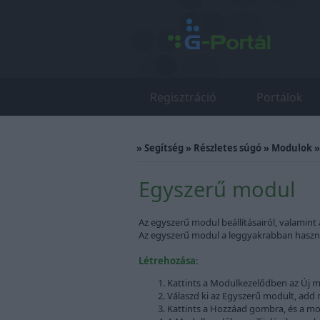
Regisztráció
Portálok
»
Segítség
»
Részletes súgó
»
Modulok
Egyszerű modul
Az egyszerű modul beállításairól, valamint 
Az egyszerű modul a leggyakrabban használ
Létrehozása
:
Kattints a Modulkezelődben az Új m
Válaszd ki az Egyszerű modult, add m
Kattints a Hozzáad gombra, és a mo