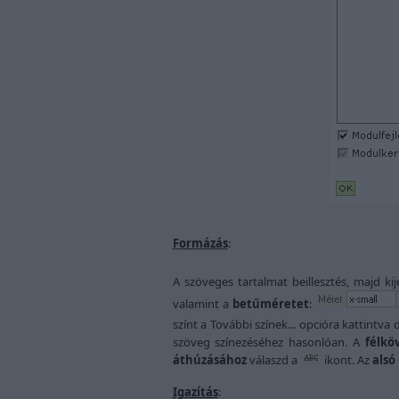
Formázás
:
A szöveges tartalmat beillesztés, majd 
valamint a
betűméretet
:
színt a További színek... opcióra kattintva
szöveg színezéséhez hasonlóan. A
félkö
áthúzásához
válaszd a
ikont. Az
alsó
Igazítás
: