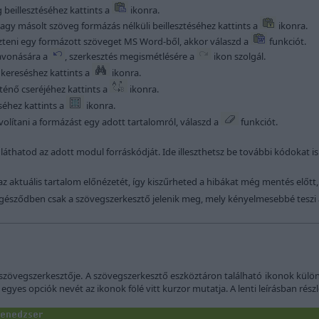
 beillesztéséhez kattints a
ikonra.
vagy másolt szöveg formázás nélküli beillesztéséhez kattints a
ikonra.
eszteni egy formázott szöveget MS Word-ből, akkor válaszd a
funkciót.
zavonására a
, szerkesztés megismétlésére a
ikon szolgál.
kereséshez kattints a
ikonra.
ténő cseréjéhez kattints a
ikonra.
séhez kattints a
ikonra.
volítani a formázást egy adott tartalomról, válaszd a
funkciót.
láthatod az adott modul forráskódját. Ide illeszthetsz be további kódokat is
az aktuális tartalom előnézetét, így kiszűrheted a hibákat még mentés előtt
gésződben csak a szövegszerkesztő jelenik meg, mely kényelmesebbé teszi a
szövegszerkesztője. A szövegszerkesztő eszköztáron található ikonok különb
egyes opciók nevét az ikonok fölé vitt kurzor mutatja. A lenti leírásban rész