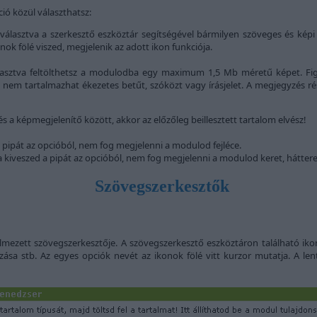
ió közül választhatsz:
t választva a szerkesztő eszköztár segítségével bármilyen szöveges és kép
nok fölé viszed, megjelenik az adott ikon funkciója.
álasztva feltölthetsz a modulodba egy maximum 1,5 Mb méretű képet. Figy
 nem tartalmazhat ékezetes betűt, szóközt vagy írásjelet. A megjegyzés részh
s a képmegjelenítő között, akkor az előzőleg beillesztett tartalom elvész!
a pipát az opcióból, nem fog megjelenni a modulod fejléce.
a kiveszed a pipát az opcióból, nem fog megjelenni a modulod keret, háttere 
Szövegszerkesztők
mezett szövegszerkesztője. A szövegszerkesztő eszköztáron található ikon
zása stb. Az egyes opciók nevét az ikonok fölé vitt kurzor mutatja. A lent