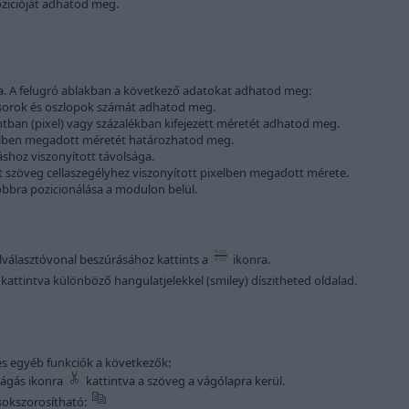
ozicióját adhatod meg.
a. A felugró ablakban a következő adatokat adhatod meg:
ó sorok és oszlopok számát adhatod meg.
ntban (pixel) vagy százalékban kifejezett méretét adhatod meg.
xelben megadott méretét határozhatod meg.
áshoz viszonyított távolsága.
rt szöveg cellaszegélyhez viszonyított pixelben megadott mérete.
jobbra pozicionálása a modulon belül.
 elválasztóvonal beszúrásához kattints a
ikonra.
kattintva különböző hangulatjelekkel (smiley) díszitheted oldalad.
és egyéb funkciók a következők:
ivágás ikonra
kattintva a szöveg a vágólapra kerül.
sokszorosítható: