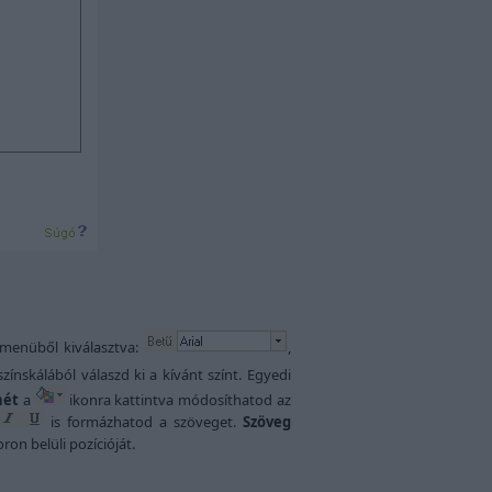
 menüből kiválasztva:
,
színskálából válaszd ki a kívánt színt. Egyedi
nét
a
ikonra kattintva módosíthatod az
is formázhatod a szöveget.
Szöveg
n belüli pozícióját.