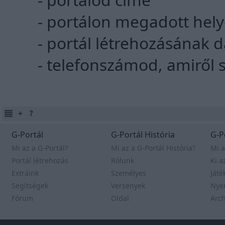
- portálon megadott hely
- portál létrehozásának
- telefonszámod, amiről s
G-Portál
G-Portál História
G-P
Mi az a G-Portál?
Mi az a G-Portál História?
Mi a
Portál létrehozás
Rólunk
Ki a
Extráink
Személyes
Játé
Segítségek
Versenyek
Nye
Fórum
Oldal
Arc