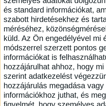
személyes adatokat dolgozunk
és standard információkat, a
szabott hirdetésekhez és tart
méréséhez, közönségmérésekh
küld.
Az Ön engedélyével mi é
módszerrel szerzett pontos g
információkat is felhasználhat
hozzájárulhat ahhoz, hogy mi é
szerint adatkezelést végezzü
hozzájárulás megadása vagy e
információkhoz juthat, és megv
figyelmét, hogy személyes a