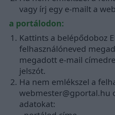
vagy írj egy e-mailt a
web
a portálodon:
Kattints a belépődoboz Elf
felhasználóneved megadá
megadott e-mail címedre
jelszót.
Ha nem emlékszel a felha
webmester@gportal.hu
c
adatokat:
- portálod címe