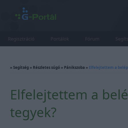
Regisztráció
Portálok
Fórum
Segít
»
Segítség
»
Részletes súgó
»
Pánikszoba
»
Elfelejtettem a belé
Elfelejtettem a bel
tegyek?