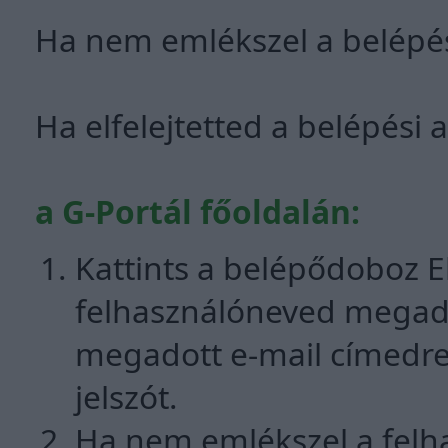
Ha nem emlékszel a belépési
Ha elfelejtetted a belépési 
a G-Portál főoldalán:
Kattints a belépődoboz Elf
felhasználóneved megadá
megadott e-mail címedre
jelszót.
Ha nem emlékszel a felha