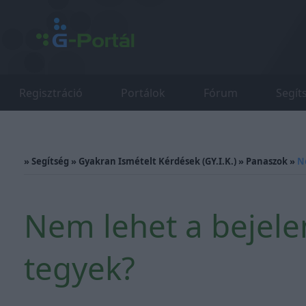
Regisztráció
Portálok
Fórum
Segít
»
Segítség
»
Gyakran Ismételt Kérdések (GY.I.K.)
»
Panaszok
»
N
Nem lehet a bejelen
tegyek?