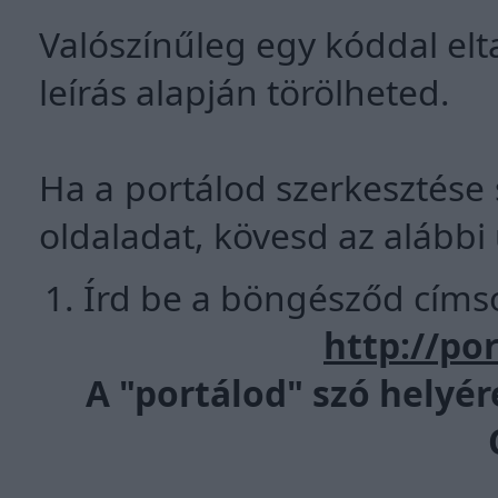
Valószínűleg egy kóddal elt
leírás alapján törölheted.
Ha a portálod szerkesztése 
oldaladat, kövesd az alábbi
Írd be a böngésződ címso
http://po
A "portálod" szó hely