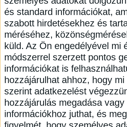
személyes adatokat dolgozunk
és standard információkat, a
szabott hirdetésekhez és tart
méréséhez, közönségmérésekh
küld.
Az Ön engedélyével mi é
módszerrel szerzett pontos g
információkat is felhasználhat
hozzájárulhat ahhoz, hogy mi é
szerint adatkezelést végezzü
hozzájárulás megadása vagy e
információkhoz juthat, és megv
figyelmét, hogy személyes a