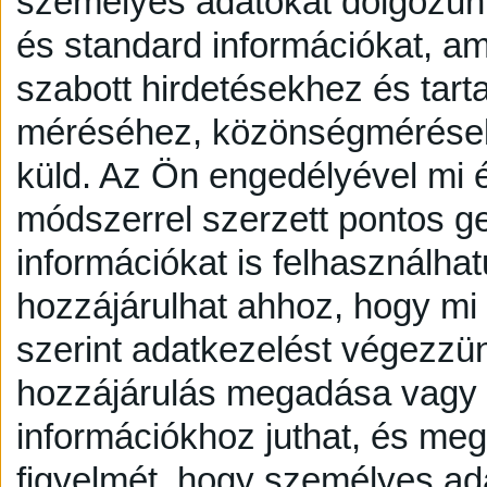
személyes adatokat dolgozunk
és standard információkat, a
szabott hirdetésekhez és tart
méréséhez, közönségmérésekh
küld.
Az Ön engedélyével mi é
módszerrel szerzett pontos g
információkat is felhasználhat
hozzájárulhat ahhoz, hogy mi é
szerint adatkezelést végezzü
hozzájárulás megadása vagy e
információkhoz juthat, és megv
figyelmét, hogy személyes a