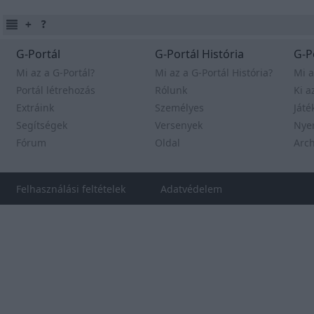
G-Portál
G-Portál História
G-P
Mi az a G-Portál?
Mi az a G-Portál História?
Mi a
Portál létrehozás
Rólunk
Ki a
Extráink
Személyes
Játé
Segítségek
Versenyek
Nye
Fórum
Oldal
Arc
Felhasználási feltételek
Adatvédelem