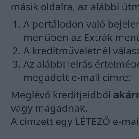
másik oldalra, az alábbi ú
A portálodon való bejelen
menüben az Extrák men
A kreditműveletnél válasz
Az alábbi leírás értelméb
megadott e-mail címre:
Meglévő kreditjeidből
akár
vagy magadnak.
A címzett egy LÉTEZŐ e-mai