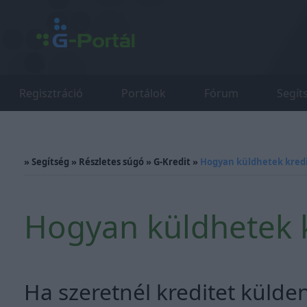
Regisztráció
Portálok
Fórum
Segít
»
Segítség
»
Részletes súgó
»
G-Kredit
»
Hogyan küldhetek kredi
Hogyan küldhetek k
Ha szeretnél kreditet külde