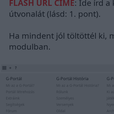
FLASH URL CÍME
: Ide írd a
útvonalát (lásd: 1. pont).
Ha mindent jól töltöttél ki,
modulban.
G-Portál
G-Portál História
G-P
Mi az a G-Portál?
Mi az a G-Portál História?
Mi a
Portál létrehozás
Rólunk
Ki a
Extráink
Személyes
Játé
Segítségek
Versenyek
Nye
Fórum
Oldal
Arc