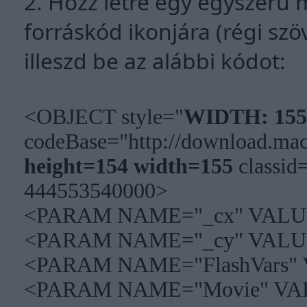
2. Hozz létre egy egyszerű 
forráskód ikonjára (régi sz
illeszd be az alábbi kódot:
<OBJECT style="
WIDTH: 155
codeBase="http://download.mac
height=154 width=155
classi
444553540000>
<PARAM NAME="_cx" VALU
<PARAM NAME="_cy" VALU
<PARAM NAME="FlashVars"
<PARAM NAME="Movie" VA