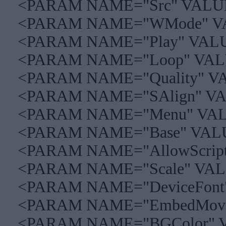
<PARAM NAME="Src" VALU
<PARAM NAME="WMode" V
<PARAM NAME="Play" VALU
<PARAM NAME="Loop" VAL
<PARAM NAME="Quality" V
<PARAM NAME="SAlign" V
<PARAM NAME="Menu" VAL
<PARAM NAME="Base" VAL
<PARAM NAME="AllowScript
<PARAM NAME="Scale" VAL
<PARAM NAME="DeviceFont
<PARAM NAME="EmbedMovi
<PARAM NAME="BGColor" 