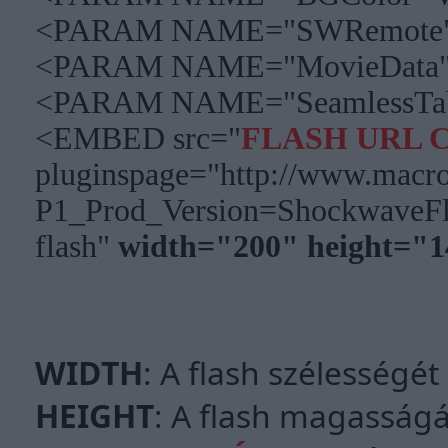
<PARAM NAME="SWRemote"
<PARAM NAME="MovieData"
<PARAM NAME="SeamlessTab
<EMBED src="
FLASH URL 
pluginspage="http://www.macr
P1_Prod_Version=ShockwaveFla
flash"
width="200" height="1
WIDTH
: A flash szélességé
HEIGHT
: A flash magasság