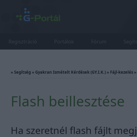
Regisztráció
Portálok
Fórum
Segít
»
Segítség
»
Gyakran Ismételt Kérdések (GY.I.K.)
»
Fájl-kezelés
Flash beillesztése
Ha szeretnél flash fájlt meg