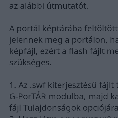
az alábbi útmutatót.
A portál képtárába feltöltött
jelennek meg a portálon, h
képfájl, ezért a flash fájlt 
szükséges.
1. Az .swf kiterjesztésű fájl
G-PorTÁR modulba, majd kat
fájl Tulajdonságok opciójára