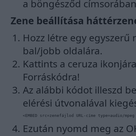
a böngésződ címsorában. 
Zene beállítása háttérzen
Hozz létre egy egyszerű 
bal/jobb oldalára.
Kattints a ceruza ikonjár
Forráskódra!
Az alábbi kódot illeszd b
elérési útvonalával kiegés
<EMBED src=zenefájlod URL-címe type=audio/mpeg
Ezután nyomd meg az OK 