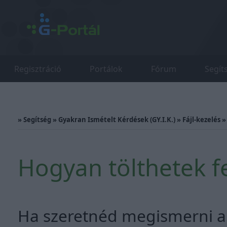
Regisztráció
Portálok
Fórum
Segít
»
Segítség
»
Gyakran Ismételt Kérdések (GY.I.K.)
»
Fájl-kezelés
Hogyan tölthetek fe
Ha szeretnéd megismerni a 