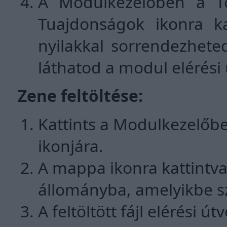
A Modulkezelőben a Tör
Tuajdonságok ikonra kat
nyilakkal sorrendezhete
láthatod a modul elérési 
Zene feltöltése:
Kattints a Modulkezelőbe
ikonjára.
A mappa ikonra kattintva t
állományba, amelyikbe s
A feltöltött fájl elérési ú