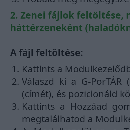
2. Zenei fájlok feltöltése,
háttérzeneként (haladók
A fájl feltöltése:
Kattints a Modulkezelőd
Válaszd ki a G-PorTÁR (
(címét), és pozicionáld k
Kattints a Hozzáad gom
megtalálhatod a Modulk