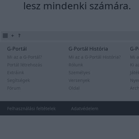
lesz mindenki számára.
Ír
G-Portál
G-Portál História
G-P
Mi az a G-Portál?
Mi az a G-Portál História?
Mi a
Portál létrehozás
Rólunk
Ki a
Extráink
Személyes
Játé
Segítségek
Versenyek
Nye
Fórum
Oldal
Arc
Felhasználási feltételek
Adatvédelem