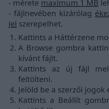
- mérete
maximum 1 MB
le
- fájlnevében kizárólag
éke
jel
szerepelhet.
Kattints a Háttérzene mo
A Browse gombra kattint
kívánt fájlt.
Kattints az új fájl mel
feltölteni.
Jelöld be a szerzői jogok
Kattints a Beállít gomb