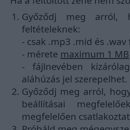
Ha a feltöltött zene nem szó
Győződj meg arról, 
feltételeknek:
- csak .mp3 .mid és .wav f
- mérete
maximum 1 MB
- fájlnevében kizáról
aláhúzás jel szerepelhet.
Győződj meg arról, hog
beállításai megfelelő
megfelelően csatlakoztat
Próbáld meg mégegyszer f