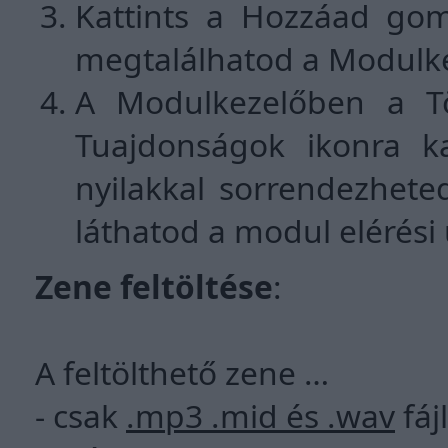
Kattints a Hozzáad gom
megtalálhatod a Modulk
A Modulkezelőben a Tör
Tuajdonságok ikonra kat
nyilakkal sorrendezhete
láthatod a modul elérési 
Zene feltöltése
:
A feltölthető zene …
- csak
.mp3 .mid és .wav
fáj