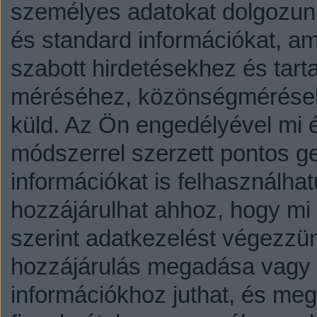
személyes adatokat dolgozunk
és standard információkat, a
szabott hirdetésekhez és tart
méréséhez, közönségmérésekh
küld.
Az Ön engedélyével mi é
módszerrel szerzett pontos g
információkat is felhasználhat
hozzájárulhat ahhoz, hogy mi é
szerint adatkezelést végezzü
hozzájárulás megadása vagy e
információkhoz juthat, és megv