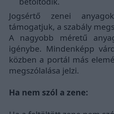
betöltődik.
Jogsértő zenei anyagok
támogatjuk, a szabály megsé
A nagyobb méretű anyago
igénybe. Mindenképp várd 
közben a portál más elemér
megszólalása jelzi.
Ha nem szól a zene: