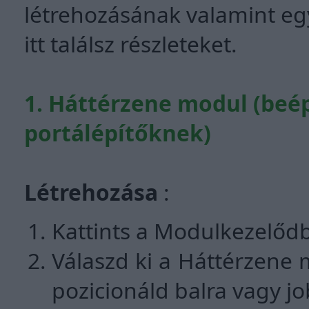
létrehozásának valamint eg
itt találsz részleteket.
1. Háttérzene modul (beép
portálépítőknek)
Létrehozása
:
Kattints a Modulkezelőd
Válaszd ki a Háttérzene m
pozicionáld balra vagy jo