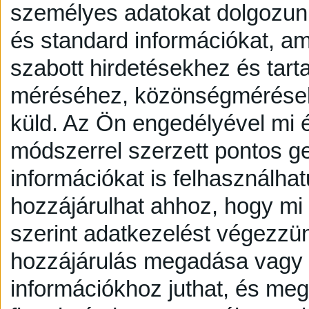
személyes adatokat dolgozunk
és standard információkat, a
szabott hirdetésekhez és tart
méréséhez, közönségmérésekh
küld.
Az Ön engedélyével mi é
módszerrel szerzett pontos g
információkat is felhasználhat
hozzájárulhat ahhoz, hogy mi é
szerint adatkezelést végezzü
hozzájárulás megadása vagy e
információkhoz juthat, és megv