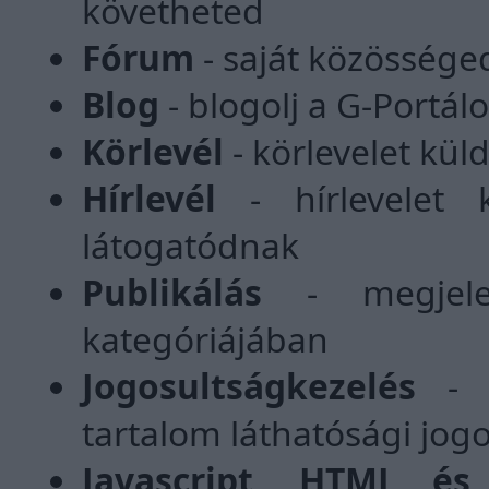
követheted
Fórum
- saját közössége
Blog
- blogolj a G-Portá
Körlevél
- körlevelet kül
Hírlevél
- hírlevelet 
látogatódnak
Publikálás
- megjelenh
kategóriájában
Jogosultságkezelés
- m
tartalom láthatósági jog
Javascript, HTML é