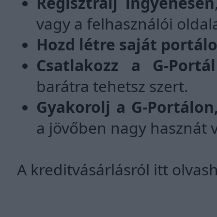
Regisztrálj ingyenesen
vagy a felhasználói oldal
Hozd létre saját portá
Csatlakozz a G-Portá
barátra tehetsz szert.
Gyakorolj a G-Portálon
a jövőben nagy hasznát ve
A kreditvásárlásról itt olvas