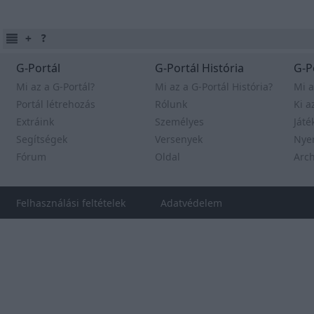
G-Portál
G-Portál História
G-P
Mi az a G-Portál?
Mi az a G-Portál História?
Mi a
Portál létrehozás
Rólunk
Ki a
Extráink
Személyes
Játé
Segítségek
Versenyek
Nye
Fórum
Oldal
Arc
Felhasználási feltételek
Adatvédelem