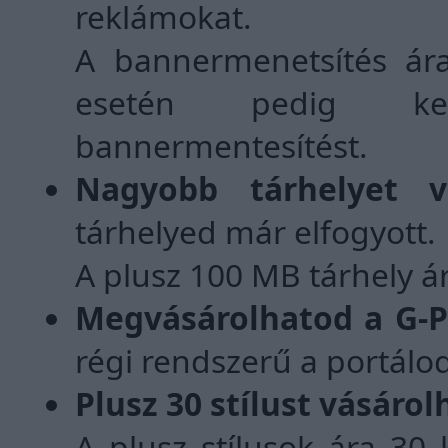
reklámokat.
A bannermenetsítés ár
esetén pedig kez
bannermentesítést.
Nagyobb tárhelyet vá
tárhelyed már elfogyott.
A plusz 100 MB tárhely á
Megvásárolhatod a G-Po
régi rendszerű a portálod.
Plusz 30 stílust vásárol
A plusz stílusok ára 30