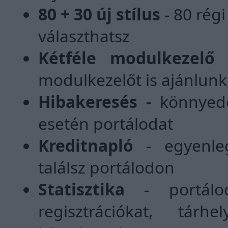
80 + 30 új stílus
- 80 régi
választhatsz
Kétféle modulkezelő
-
modulkezelőt is ajánlunk
Hibakeresés -
könnyedé
esetén portálodat
Kreditnapló
- egyenlege
találsz portálodon
Statisztika
- portálod 
regisztrációkat, tár