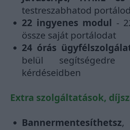
testreszabhatod portálod
22 ingyenes modul
- 2
össze saját portálodat
24 órás ügyfélszolgála
belül segítségedre s
kérdéseidben
Extra szolgáltatások, díj
Bannermentesíthetsz
,