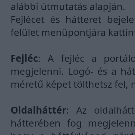
alábbi útmutatás alapján.
Fejlécet és hátteret bejel
felület menüpontjára kattint
Fejléc
: A fejléc a portál
megjelenni. Logó- és a há
méretű képet tölthetsz fel,
Oldalháttér
: Az oldalhát
hátterében fog megjelenni