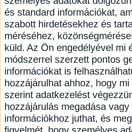
személyes adatokat dolgozunk
és standard információkat, a
szabott hirdetésekhez és tart
méréséhez, közönségmérésekh
küld.
Az Ön engedélyével mi é
módszerrel szerzett pontos g
információkat is felhasználhat
hozzájárulhat ahhoz, hogy mi é
szerint adatkezelést végezzü
hozzájárulás megadása vagy e
információkhoz juthat, és megv
figyelmét, hogy személyes a