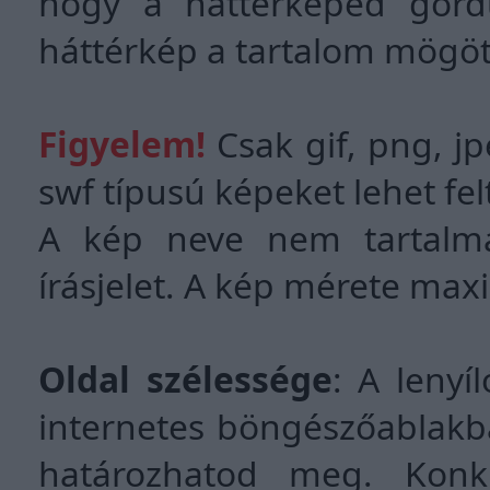
hogy a háttérképed görd
háttérkép a tartalom mögött
Figyelem!
Csak gif, png, jp
swf típusú képeket lehet felt
A kép neve nem tartalma
írásjelet. A kép mérete ma
Oldal szélessége
: A lenyí
internetes böngészőablakb
határozhatod meg. Konkr