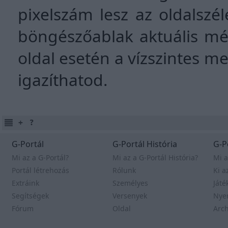
pixelszám lesz az oldalszé
böngészőablak aktuális mére
oldal esetén a vízszintes me
igazíthatod.
G-Portál
G-Portál História
G-P
Mi az a G-Portál?
Mi az a G-Portál História?
Mi a
Portál létrehozás
Rólunk
Ki a
Extráink
Személyes
Játé
Segítségek
Versenyek
Nye
Fórum
Oldal
Arc