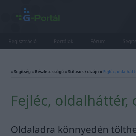
Regisztráció
Portálok
Fórum
Segít
»
Segítség
»
Részletes súgó
»
Stílusok / dizájn
»
Fejléc, oldalhátt
Fejléc, oldalháttér,
Oldaladra könnyedén tölthets