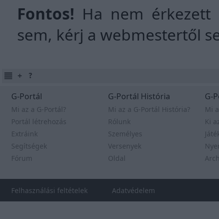
Fontos!
Ha nem érkezett m
sem, kérj a
webmestertől
se
G-Portál
G-Portál História
G-P
Mi az a G-Portál?
Mi az a G-Portál História?
Mi a
Portál létrehozás
Rólunk
Ki a
Extráink
Személyes
Játé
Segítségek
Versenyek
Nye
Fórum
Oldal
Arc
Felhasználási feltételek
Adatvédelem