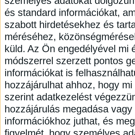
személyes adatokat dolgozunk
és standard információkat, a
szabott hirdetésekhez és tart
méréséhez, közönségmérésekh
küld.
Az Ön engedélyével mi é
módszerrel szerzett pontos g
információkat is felhasználhat
hozzájárulhat ahhoz, hogy mi é
szerint adatkezelést végezzü
hozzájárulás megadása vagy e
információkhoz juthat, és megv
figyelmét, hogy személyes a