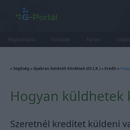
Regisztráció
Portálok
Fórum
Segít
»
Segítség
»
Gyakran Ismételt Kérdések (GY.I.K.)
»
Kredit
»
Hogy
Hogyan küldhetek k
Szeretnél kreditet küldeni 