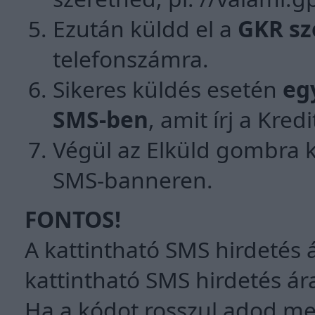
Ezután küldd el a
GKR sz
telefonszámra.
Sikeres küldés esetén
eg
SMS-ben
, amit írj a Kre
Végül az Elküld gombra k
SMS-banneren.
FONTOS!
A kattintható SMS hirdetés á
kattintható SMS hirdetés ára
Ha a kódot rosszul adod meg