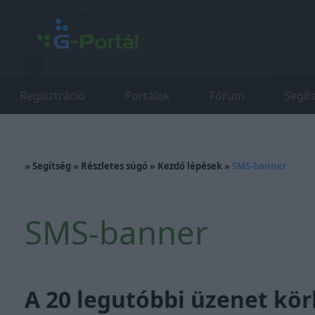
Regisztráció
Portálok
Fórum
Segít
»
Segítség
»
Részletes súgó
»
Kezdő lépések
»
SMS-banner
SMS-banner
A 20 legutóbbi üzenet kör