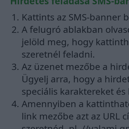
Hirdetés feladása SMS-ba
Kattints az SMS-banner ba
A felugró ablakban olvas
jelöld meg, hogy kattint
szeretnél feladni.
Az üzenet mezőbe a hirde
Ügyelj arra, hogy a hird
speciális karaktereket és
Amennyiben a kattintható
link mezőbe azt az URL cí
szeretnéd, pl.
//valami.g