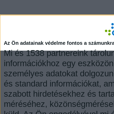
Az Ön adatainak védelme fontos a számunkr
Mi és 1538 partnereink tárolu
információkhoz egy eszközön,
személyes adatokat dolgozunk
és standard információkat, a
szabott hirdetésekhez és tart
méréséhez, közönségmérésekh