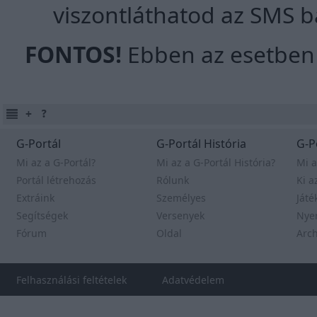
viszontláthatod az SMS 
FONTOS!
Ebben az esetben
G-Portál
G-Portál História
G-P
Mi az a G-Portál?
Mi az a G-Portál História?
Mi a
Portál létrehozás
Rólunk
Ki a
Extráink
Személyes
Játé
Segítségek
Versenyek
Nye
Fórum
Oldal
Arc
Felhasználási feltételek
Adatvédelem