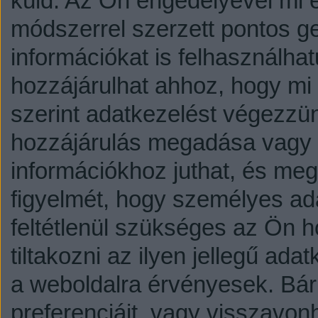
küld.
Az Ön engedélyével mi é
módszerrel szerzett pontos g
információkat is felhasználhat
hozzájárulhat ahhoz, hogy mi é
szerint adatkezelést végezzü
hozzájárulás megadása vagy e
információkhoz juthat, és megv
figyelmét, hogy személyes a
feltétlenül szükséges az Ön h
tiltakozni az ilyen jellegű adat
a weboldalra érvényesek. Bár
preferenciáit, vagy visszavonh