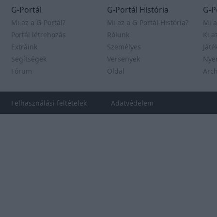
G-Portál
G-Portál História
G-P
Mi az a G-Portál?
Mi az a G-Portál História?
Mi a
Portál létrehozás
Rólunk
Ki a
Extráink
Személyes
Játé
Segítségek
Versenyek
Nye
Fórum
Oldal
Arc
Felhasználási feltételek
Adatvédelem