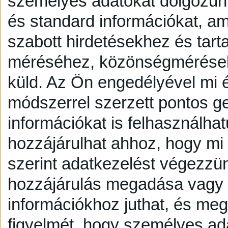
személyes adatokat dolgozunk
és standard információkat, a
szabott hirdetésekhez és tart
méréséhez, közönségmérésekh
küld.
Az Ön engedélyével mi é
módszerrel szerzett pontos g
információkat is felhasználhat
hozzájárulhat ahhoz, hogy mi é
szerint adatkezelést végezzü
hozzájárulás megadása vagy e
információkhoz juthat, és megv
figyelmét, hogy személyes a