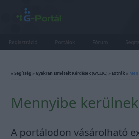
Regisztráció
Portálok
Fórum
Segít
»
Segítség
»
Gyakran Ismételt Kérdések (GY.I.K.)
»
Extrák
»
Menn
Mennyibe kerülnek 
A portálodon vásárolható ext