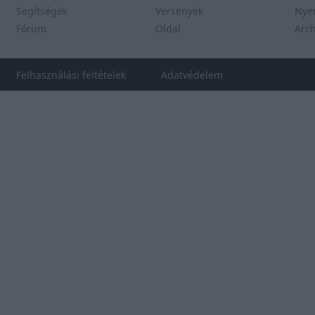
Segítségek
Versenyek
Nye
Fórum
Oldal
Arc
Felhasználási feltételek
Adatvédelem