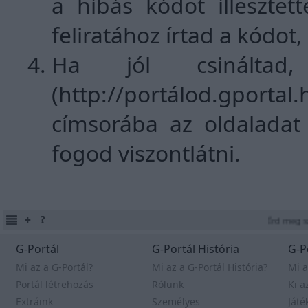
a hibás kódot illeszt
feliratához írtad a kódot
Ha jól csinálta
(http://portálod.gpor
címsorába az oldaladat
fogod viszontlátni.
Írd meg szül
G-Portál
G-Portál História
G-P
Mi az a G-Portál?
Mi az a G-Portál História?
Mi a
Portál létrehozás
Rólunk
Ki a
Extráink
Személyes
Játé