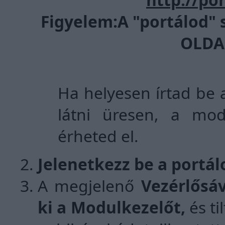
Figyelem:
A "portálod" 
OLDAL
Ha helyesen írtad be a
látni üresen, a mod
érheted el.
Jelenetkezz be a portál
A megjelenő
Vezérlősá
ki a Modulkezelőt,
és ti