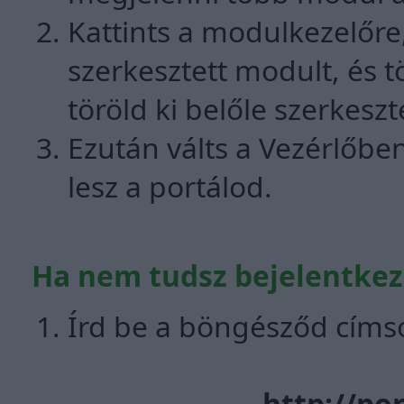
Kattints a modulkezelőre
szerkesztett modult, és t
töröld ki belőle szerkesz
Ezután válts a Vezérlőbe
lesz a portálod.
Ha nem tudsz bejelentkez
Írd be a böngésződ címso
http://po