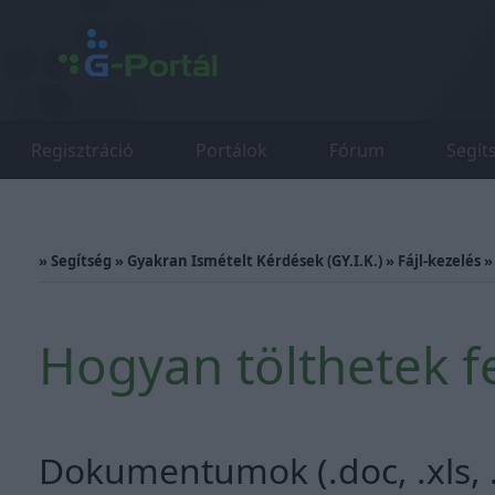
Regisztráció
Portálok
Fórum
Segít
»
Segítség
»
Gyakran Ismételt Kérdések (GY.I.K.)
»
Fájl-kezelés
Hogyan tölthetek 
Dokumentumok (.doc, .xls, .