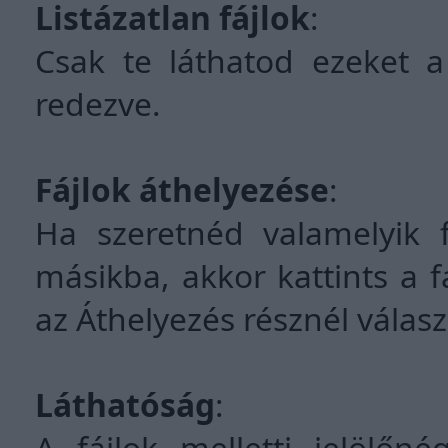
Listázatlan fájlok
:
Csak te láthatod ezeket a
redezve.
Fájlok áthelyezése
:
Ha szeretnéd valamelyik f
másikba, akkor kattints a fá
az Áthelyezés résznél válasz
Láthatóság
:
A fájlok melletti jelölőné