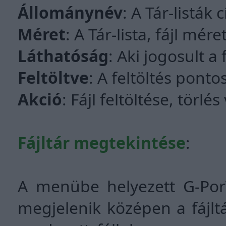
Állománynév
: A Tár-listák 
Méret
: A Tár-lista, fájl mére
Láthatóság
: Aki jogosult a 
Feltöltve
: A feltöltés pont
Akció
: Fájl feltöltése, törl
Fájltár megtekintése
:
A menübe helyezett G-PorTÁ
megjelenik középen a fájltá