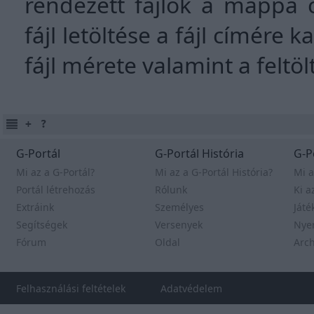
rendezett fájlok a mappa 
fájl letöltése a fájl címére k
fájl mérete valamint a feltö
G-Portál
G-Portál História
G-P
Mi az a G-Portál?
Mi az a G-Portál História?
Mi a
Portál létrehozás
Rólunk
Ki a
Extráink
Személyes
Játé
Segítségek
Versenyek
Nye
Fórum
Oldal
Arc
Felhasználási feltételek
Adatvédelem