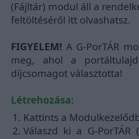
(Fájltár) modul áll a rendel
feltöltéséről itt olvashatsz.
FIGYELEM!
A G-PorTÁR modu
meg, ahol a portáltula
díjcsomagot választotta!
Létrehozása
:
Kattints a Modulkezelőd
Válaszd ki a G-PorTÁR (