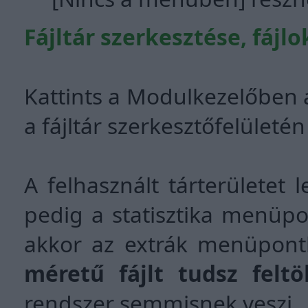
Fájltár szerkesztése, fájlo
Kattints a Modulkezelőben a 
a fájltár szerkesztőfelületé
A felhasznált tárterületet 
pedig a statisztika menüp
akkor az extrák menüpont
méretű fájlt tudsz feltö
rendszer semmisnek veszi.