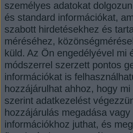
személyes adatokat dolgozunk
és standard információkat, a
szabott hirdetésekhez és tart
méréséhez, közönségmérésekh
küld.
Az Ön engedélyével mi é
módszerrel szerzett pontos g
információkat is felhasználhat
hozzájárulhat ahhoz, hogy mi é
szerint adatkezelést végezzü
hozzájárulás megadása vagy e
információkhoz juthat, és megv