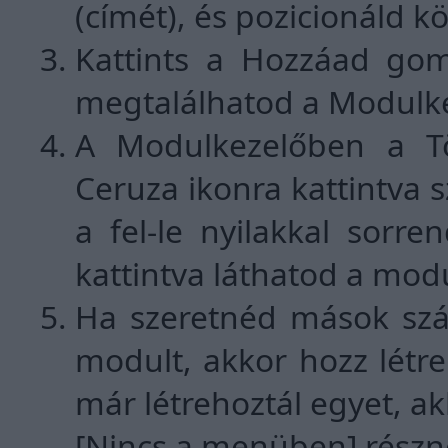
(címét), és pozicionáld k
Kattints a Hozzáad gom
megtalálhatod a Modulk
A Modulkezelőben a Tör
Ceruza ikonra kattintva s
a fel-le nyilakkal sorr
kattintva láthatod a modu
Ha szeretnéd mások szá
modult, akkor hozz létr
már létrehoztál egyet, ak
[Nincs a menüben] részn