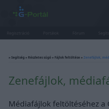
Regisztráció
Portálok
Fórum
Segít
»
Segítség
»
Részletes súgó
»
Fájlok feltöltése
»
Zenefájlok, médi
Zenefájlok, médiafá
Médiafájlok feltöltéséhez a 