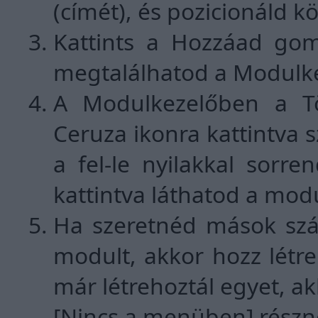
(címét), és pozicionáld k
Kattints a Hozzáad gom
megtalálhatod a Modulk
A Modulkezelőben a Tör
Ceruza ikonra kattintva s
a fel-le nyilakkal sorr
kattintva láthatod a modu
Ha szeretnéd mások szá
modult, akkor hozz létr
már létrehoztál egyet, ak
[Nincs a menüben] részn