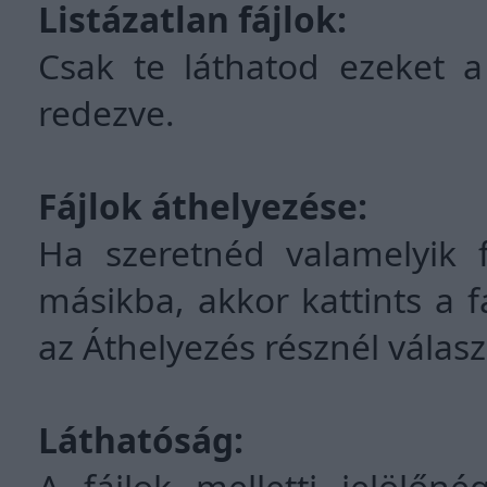
Listázatlan fájlok:
Csak te láthatod ezeket a
redezve.
Fájlok áthelyezése:
Ha szeretnéd valamelyik f
másikba, akkor kattints a fá
az Áthelyezés résznél válasz
Láthatóság:
A fájlok melletti jelölőné