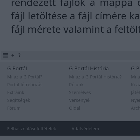
rendezett fájlok a mappa 
fájl letöltése a fájl címére k
fájl mérete valamint a feltö
G-Portál
G-Portál História
G-P
Mi az a G-Portál?
Mi az a G-Portál História?
Mi a
Portál létrehozás
Rólunk
Ki a
Extráink
Személyes
Játé
Segítségek
Versenyek
Nye
Fórum
Oldal
Arc
Felhasználási feltételek
Adatvédelem