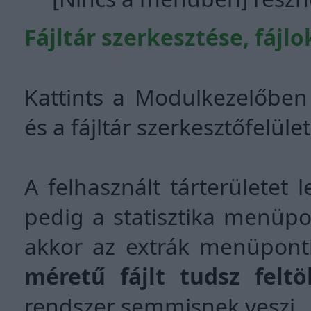
Fájltár szerkesztése, fájlo
Kattints a Modulkezelőbe
és a fájltár szerkesztőfelül
A felhasznált tárterületet 
pedig a statisztika menüp
akkor az extrák menüpont
méretű fájlt tudsz feltö
rendszer semmisnek veszi.