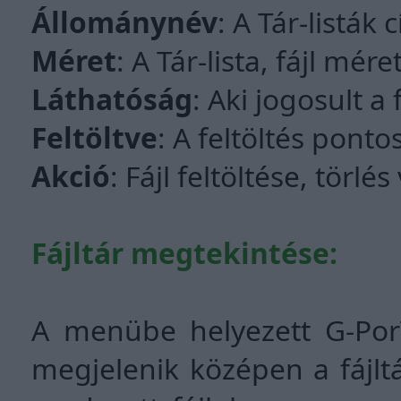
Állománynév
: A Tár-listák 
Méret
: A Tár-lista, fájl mére
Láthatóság
: Aki jogosult a 
Feltöltve
: A feltöltés pont
Akció
: Fájl feltöltése, törl
Fájltár megtekintése:
A menübe helyezett G-PorTÁ
megjelenik középen a fájltá