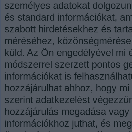
személyes adatokat dolgozunk
és standard információkat, a
szabott hirdetésekhez és tart
méréséhez, közönségmérésekh
küld.
Az Ön engedélyével mi é
módszerrel szerzett pontos g
információkat is felhasználhat
hozzájárulhat ahhoz, hogy mi é
szerint adatkezelést végezzü
hozzájárulás megadása vagy e
információkhoz juthat, és megv