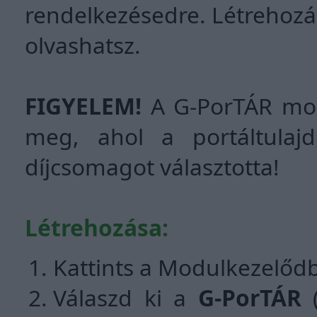
rendelkezésedre. Létrehozásár
olvashatsz.
FIGYELEM!
A G-PorTÁR modu
meg, ahol a portáltula
díjcsomagot választotta!
Létrehozása:
Kattints a Modulkezelőd
Válaszd ki a
G-PorTÁR
(