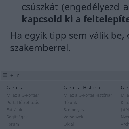
csúszkát (engedélyezd a 
kapcsold ki a feltelepí
Ha egyik tipp sem válik be
szakemberrel.
G-Portál
G-Portál História
G-P
Mi az a G-Portál?
Mi az a G-Portál História?
Mi a
Portál létrehozás
Rólunk
Ki a
Extráink
Személyes
Játé
Segítségek
Versenyek
Nye
Fórum
Oldal
Arc