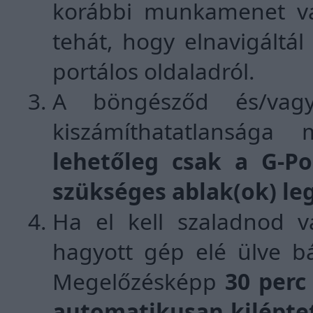
korábbi munkamenet vál
tehát, hogy elnavigáltál
portálos oldaladról.
A böngésződ és/vag
kiszámíthatatlansága
lehetőleg csak a G-Po
szükséges ablak(ok) le
Ha el kell szaladnod va
hagyott gép elé ülve b
Megelőzésképp
30 perc
automatikusan kiléptet