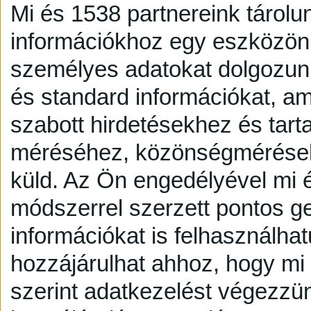
Mi és 1538 partnereink tárolu
információkhoz egy eszközön,
személyes adatokat dolgozunk
és standard információkat, a
szabott hirdetésekhez és tart
méréséhez, közönségmérésekh
küld.
Az Ön engedélyével mi é
módszerrel szerzett pontos g
információkat is felhasználhat
hozzájárulhat ahhoz, hogy mi é
szerint adatkezelést végezzü