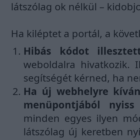
látszólag ok nélkül – kidobj
Ha kiléptet a portál, a köve
Hibás kódot illesztet
weboldalra hivatkozik.
segítségét kérned, ha ne
Ha új webhelyre kíván
menüpontjából nyiss 
minden egyes ilyen mód
látszólag új keretben nyí