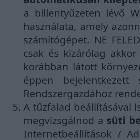
a billentyűzeten lévő
használata, amely azonna
számítógépet. NE FELE
csak és kizárólag akkor
korábban látott környez
éppen bejelentkezett 
Rendszergazdához rendelt
A tűzfalad beállításával
megvizsgálnod a
süti b
Internetbeállítások / A