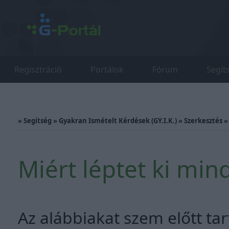
Regisztráció
Portálok
Fórum
Segít
»
Segítség
»
Gyakran Ismételt Kérdések (GY.I.K.)
»
Szerkesztés
Miért léptet ki mind
Az alábbiakat szem előtt ta