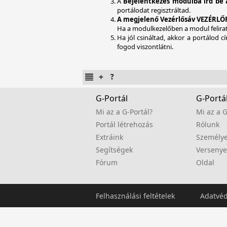
A
Bejelentkezés modulba írd be a
portálodat regisztráltad.
A megjelenő Vezérlősáv VEZÉRLŐPU
Ha a modulkezelőben a modul felirat
Ha jól csináltad, akkor a portálod 
fogod viszontlátni.
G-Portál
G-Portál
Mi az a G-Portál?
Mi az a G
Portál létrehozás
Rólunk
Extráink
Személy
Segítségek
Versenye
Fórum
Oldal
Felhasználási feltételek
Adatvé