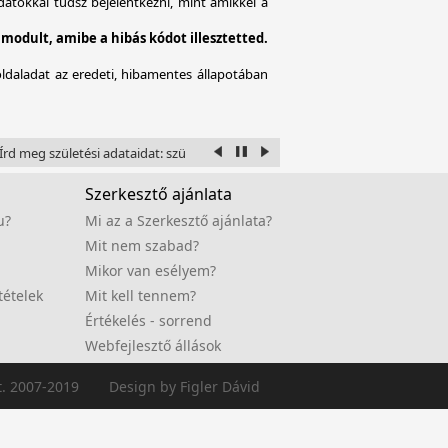
atokkal tudsz bejelentkezni, mint amikkel a
modult, amibe a hibás kódot illesztetted.
oldaladat az eredeti, hibamentes állapotában
rd meg születési adataidat: szül. éve, hónapja, napja, óra és perce, a hely a
Szerkesztő ajánlata
u?
Mi az a Szerkesztő ajánlata?
Mit nem szabad?
Mikor van esélyem?
tételek
Mit kell tennem?
Értékelés - sorrend
Webfejlesztő állások
t. 2007-2019
Design by Figler Dávid