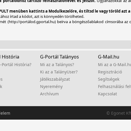
 portálodhoz tartozó felhasználónevet és jelszót
. Ugyanazokkal az ad
LT menüben kattints a Modulkezelőre, és tiltsd le vagy töröld azt a 
ához írtad a kódot, azt is könnyedén törölheted.
címét (http://portálod.gportal.hu) beírva a böngészőablakod címsorába az 
Í
 História
G-Portál Talányos
G-Mail.hu
-Portál História?
Mi az a Talányos?
Mi az a G-Mail.h
Ki az a TalányUser?
Regisztráció
es
Játékszabályzat
Segítségek
k
Nyeremény
Felhasználási fel
Archívum
Kapcsolat
delem
© Egonet Kf