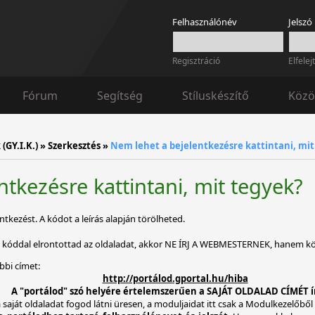
Felhasználónév
Jelszó
Regisztráció
Elfelej
Fórum
Segítség
Stíluskészítő
Közö
(GY.I.K.)
»
Szerkesztés
»
Nem lehet a bejelentkezésre kattintani, mit
tkezésre kattintani, mit tegyek?
tkezést. A kódot a leírás alapján törölheted.
s kóddal elrontottad az oldaladat, akkor NE ÍRJ A WEBMESTERNEK, hanem kö
bbi címet:
http://portálod.gportal.hu/hiba
A "portálod" szó helyére értelemszerűen a SAJÁT OLDALAD CÍMÉT í
 saját oldaladat fogod látni üresen, a moduljaidat itt csak a Modulkezelőből 