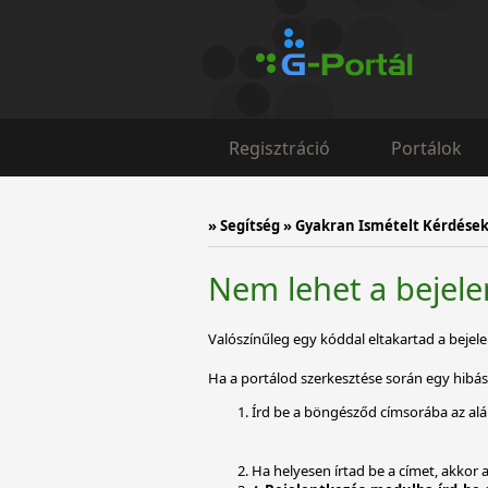
Regisztráció
Portálok
»
Segítség
»
Gyakran Ismételt Kérdések 
Nem lehet a bejelen
Valószínűleg egy kóddal eltakartad a bejelen
Ha a portálod szerkesztése során egy hibá
Írd be a böngésződ címsorába az alá
Ha helyesen írtad be a címet, akkor a