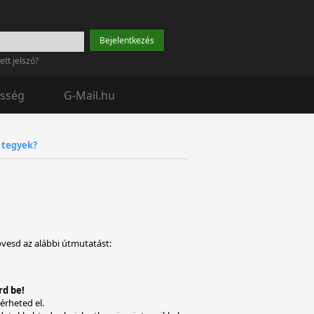
tett jelszó?
sség
G-Mail.hu
 tegyek?
vesd az alábbi útmutatást:
rd be!
érheted el.