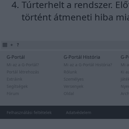
Túrterhelt a rendszer. E
történt átmeneti hiba mia
G-Portál
G-Portál História
G-P
Mi az a G-Portál?
Mi az a G-Portál História?
Mi a
Portál létrehozás
Rólunk
Ki a
Extráink
Személyes
Játé
Segítségek
Versenyek
Nye
Fórum
Oldal
Arc
Felhasználási feltételek
Adatvédelem