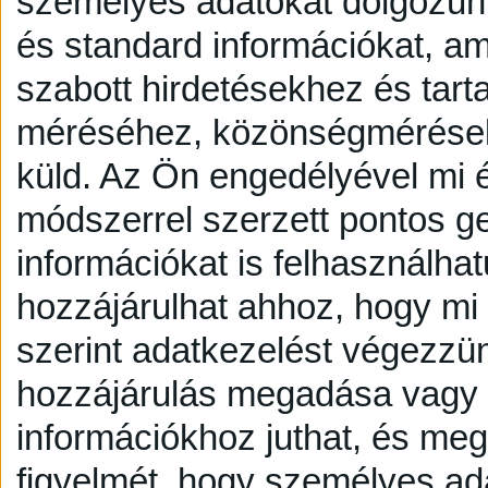
személyes adatokat dolgozunk
és standard információkat, a
szabott hirdetésekhez és tart
méréséhez, közönségmérésekh
küld.
Az Ön engedélyével mi é
módszerrel szerzett pontos g
információkat is felhasználhat
hozzájárulhat ahhoz, hogy mi é
szerint adatkezelést végezzü
hozzájárulás megadása vagy e
információkhoz juthat, és megv
figyelmét, hogy személyes a