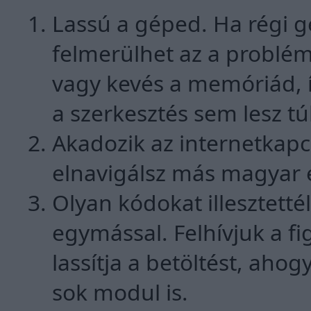
Lassú a géped. Ha régi g
felmerülhet az a problém
vagy kevés a memóriád, 
a szerkesztés sem lesz tú
Akadozik az internetkapcs
elnavigálsz más magyar és
Olyan kódokat illesztetté
egymással. Felhívjuk a f
lassítja a betöltést, ahog
sok modul is.