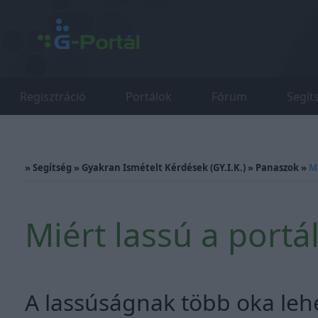
Regisztráció
Portálok
Fórum
Segít
»
Segítség
»
Gyakran Ismételt Kérdések (GY.I.K.)
»
Panaszok
»
M
Miért lassú a port
A lassúságnak több oka lehet