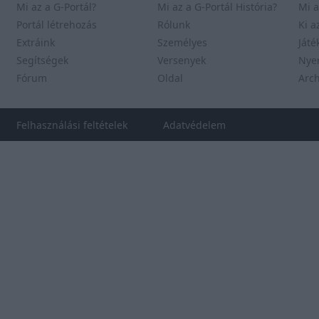
Mi az a G-Portál?
Mi az a G-Portál História?
Mi a
Portál létrehozás
Rólunk
Ki a
Extráink
Személyes
Játé
Segítségek
Versenyek
Nye
Fórum
Oldal
Arc
Felhasználási feltételek
Adatvédelem