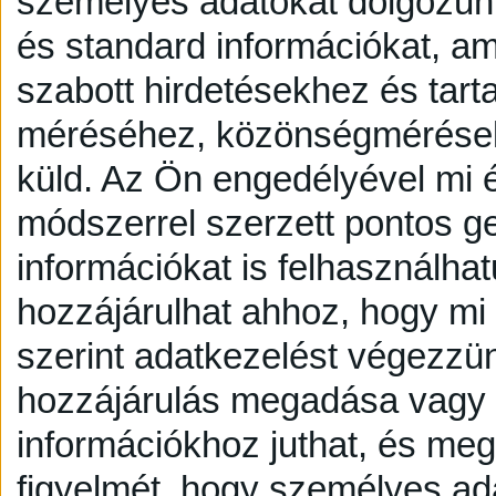
személyes adatokat dolgozunk
és standard információkat, a
szabott hirdetésekhez és tart
méréséhez, közönségmérésekh
küld.
Az Ön engedélyével mi é
módszerrel szerzett pontos g
információkat is felhasználhat
hozzájárulhat ahhoz, hogy mi é
szerint adatkezelést végezzü
hozzájárulás megadása vagy e
információkhoz juthat, és megv
figyelmét, hogy személyes a