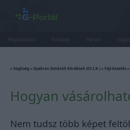
Regisztráció
Portálok
Fórum
Segít
»
Segítség
»
Gyakran Ismételt Kérdések (GY.I.K.)
»
Fájl-kezelés
Hogyan vásárolhato
Nem tudsz több képet feltöl