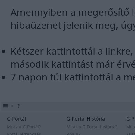
Amennyiben a megerősítő lev
hibaüzenet jelenik meg, úgy
Kétszer kattintottál a linkre
második kattintást már érvé
7 napon túl kattintottál a me
G-Portál
G-Portál História
G-P
Mi az a G-Portál?
Mi az a G-Portál História?
Mi a
Portál létrehozás
Rólunk
Ki a