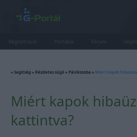
Regisztráció
Portálok
Fórum
Segít
»
Segítség
»
Részletes súgó
»
Pánikszoba
»
Miért kapok hibaüze
Miért kapok hibaüz
kattintva?