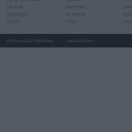
Extráink
Személyes
Játé
Segítségek
Versenyek
Nye
Fórum
Oldal
Arc
Felhasználási feltételek
Adatvédelem