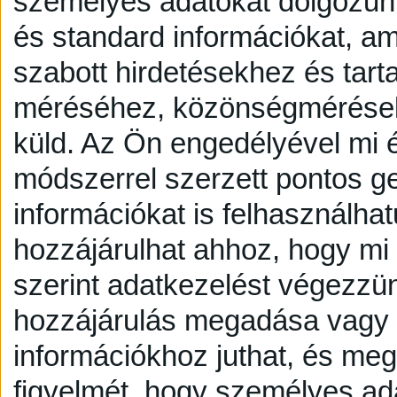
személyes adatokat dolgozunk
és standard információkat, a
szabott hirdetésekhez és tart
méréséhez, közönségmérésekh
küld.
Az Ön engedélyével mi é
módszerrel szerzett pontos g
információkat is felhasználhat
hozzájárulhat ahhoz, hogy mi é
szerint adatkezelést végezzü
hozzájárulás megadása vagy e
információkhoz juthat, és megv
figyelmét, hogy személyes a