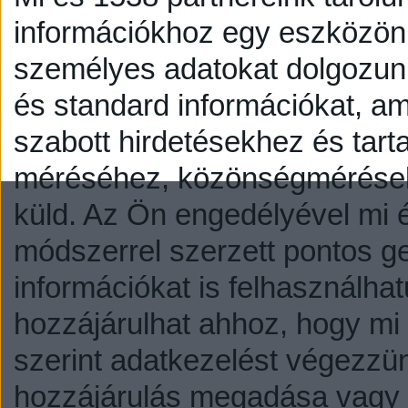
információkhoz egy eszközön,
személyes adatokat dolgozunk
és standard információkat, a
szabott hirdetésekhez és tart
méréséhez, közönségmérésekh
küld.
Az Ön engedélyével mi é
módszerrel szerzett pontos g
információkat is felhasználhat
hozzájárulhat ahhoz, hogy mi é
szerint adatkezelést végezzü
hozzájárulás megadása vagy e