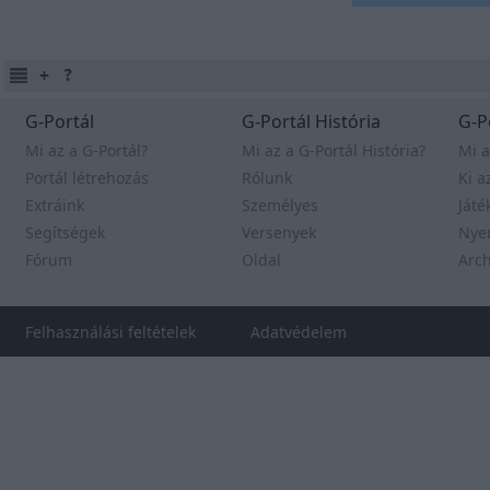
G-Portál
G-Portál História
G-P
Mi az a G-Portál?
Mi az a G-Portál História?
Mi a
Portál létrehozás
Rólunk
Ki a
Extráink
Személyes
Játé
Segítségek
Versenyek
Nye
Fórum
Oldal
Arc
Felhasználási feltételek
Adatvédelem