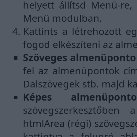
helyett állítsd Menü-re
Menü modulban.
Kattints a létrehozott 
fogod elkészíteni az alm
Szöveges almenüponto
fel az almenüpontok címé
Dalszövegek stb. majd ka
Képes almenüponto
szövegszerkesztőben
htmlArea (régi) szövegs
kattintva a felugró abl