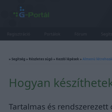
Regisztráció
Portálok
Fórum
Segít
»
Segítség
»
Részletes súgó
»
Kezdő lépések
»
Almenü létrehozá
Hogyan készíthete
Tartalmas és rendszerezett 