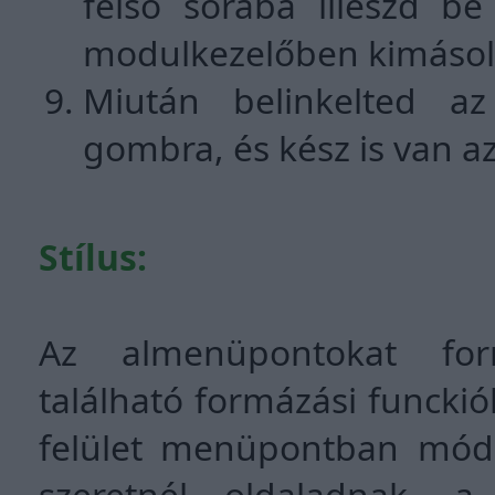
felső sorába illeszd b
modulkezelőben kimásolt
Miután belinkelted a
gombra, és kész is van 
Stílus:
Az almenüpontokat for
található formázási funckiók
felület menüpontban módos
szeretnél oldaladnak, a p