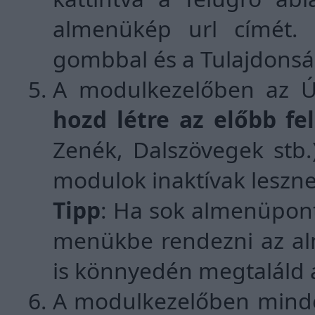
almenükép url címét. 
gombbal és a Tulajdonság
A modulkezelőben az Új
hozd létre az előbb f
Zenék, Dalszövegek stb.
modulok inaktívak leszne
Tipp
: Ha sok almenüponto
menükbe rendezni az a
is könnyedén megtaláld 
A modulkezelőben minde