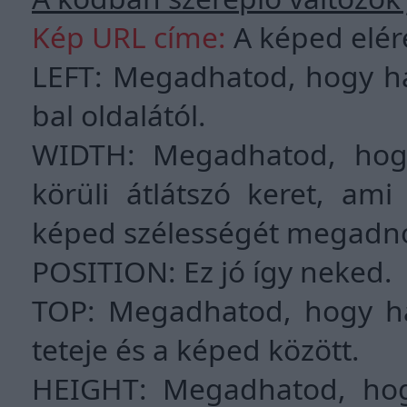
Kép URL címe:
A képed elér
LEFT: Megadhatod, hogy há
bal oldalától.
WIDTH: Megadhatod, hogy
körüli átlátszó keret, am
képed szélességét megadn
POSITION: Ez jó így neked.
TOP: Megadhatod, hogy hán
teteje és a képed között.
HEIGHT: Megadhatod, hog