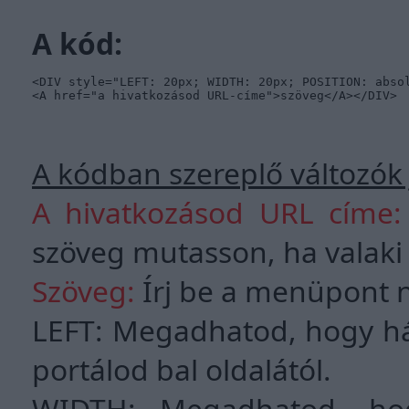
A kód:
<DIV style="LEFT: 20px; WIDTH: 20px; POSITION: absol
<A href="a hivatkozásod URL-címe">szöveg</A></DIV>
A kódban szereplő változók 
A hivatkozásod URL címe:
szöveg mutasson, ha valaki 
Szöveg:
Írj be a menüpont n
LEFT: Megadhatod, hogy hán
portálod bal oldalától.
WIDTH: Megadhatod, hog