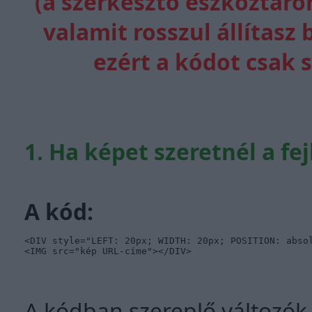
(a szerkesztő eszköztáro
valamit rosszul állítasz
ezért a kódot csak 
1. Ha képet szeretnél a fe
A kód:
<DIV style="LEFT: 20px; WIDTH: 20px; POSITION: absol
<IMG src="kép URL-címe"></DIV>
A kódban szereplő változók 