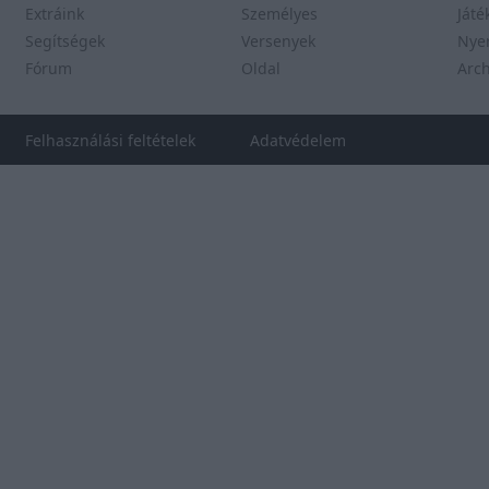
Extráink
Személyes
Játé
Segítségek
Versenyek
Nye
Fórum
Oldal
Arc
Felhasználási feltételek
Adatvédelem