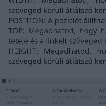
szöveged körüli átlátszó ker
POSITION: A pozíciót állíth
TOP: Megadhatod, hogy hán
teteje és a linkelt szöveged 
HEIGHT: Megadhatod, ho
szöveged körüli átlátszó ker
G-Portál
G-Portál História
G-P
Mi az a G-Portál?
Mi az a G-Portál História?
Mi a
Portál létrehozás
Rólunk
Ki a