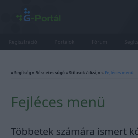
Regisztráció
Portálok
Fórum
Segít
»
Segítség
»
Részletes súgó
»
Stílusok / dizájn
»
Fejléces menü
Fejléces menü
Többetek számára ismert k