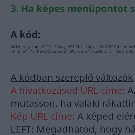
3. Ha képes menüpontot sz
A kód:
<DIV style="LEFT: 20px; WIDTH: 20px; POSITION: absol
<A href="a hivatkozásod URL-címe"><IMG src="kép URL
A kódban szereplő változók 
A hivatkozásod URL címe:
Az
mutasson, ha valaki rákattin
Kép URL címe:
A képed eléré
LEFT: Megadhatod, hogy hán