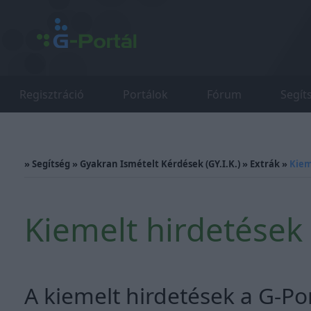
Regisztráció
Portálok
Fórum
Segít
»
Segítség
»
Gyakran Ismételt Kérdések (GY.I.K.)
»
Extrák
»
Kiem
Kiemelt hirdetések 
A kiemelt hirdetések a G-Po