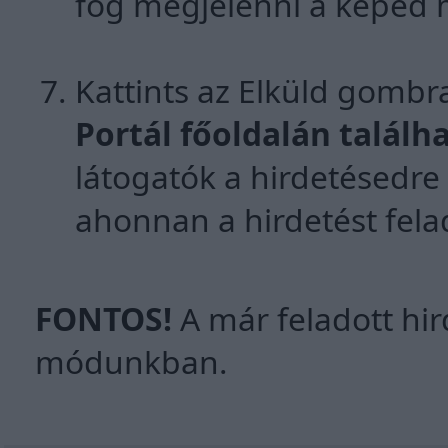
fog megjelenni a képed m
Kattints az Elküld gombr
Portál főoldalán találh
látogatók a hirdetésedre 
ahonnan a hirdetést fela
FONTOS!
A már feladott hir
módunkban.