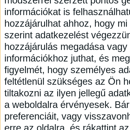
módszerrel szerzett pontos g
információkat is felhasználhat
hozzájárulhat ahhoz, hogy mi é
szerint adatkezelést végezzü
hozzájárulás megadása vagy e
információkhoz juthat, és megv
figyelmét, hogy személyes a
feltétlenül szükséges az Ön h
tiltakozni az ilyen jellegű adat
a weboldalra érvényesek. Bár
preferenciáit, vagy visszavonh
erre az oldalra, és rákattint a