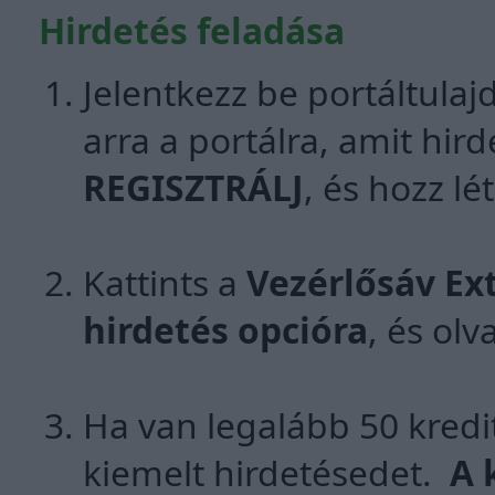
Hirdetés feladása
Jelentkezz be portáltula
arra a portálra, amit hir
REGISZTRÁLJ
, és hozz lé
Kattints a
Vezérlősáv Ex
hirdetés opcióra
, és ol
Ha van legalább 50 kredi
kiemelt hirdetésedet.
A 