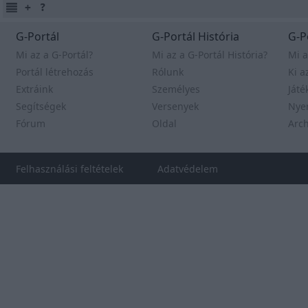
G-Portál
G-Portál História
G-P
Mi az a G-Portál?
Mi az a G-Portál História?
Mi a
Portál létrehozás
Rólunk
Ki a
Extráink
Személyes
Játé
Segítségek
Versenyek
Nye
Fórum
Oldal
Arc
Felhasználási feltételek
Adatvédelem