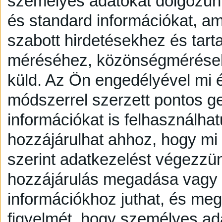
személyes adatokat dolgozunk
és standard információkat, a
szabott hirdetésekhez és tart
méréséhez, közönségmérésekh
küld.
Az Ön engedélyével mi é
módszerrel szerzett pontos g
információkat is felhasználhat
hozzájárulhat ahhoz, hogy mi é
szerint adatkezelést végezzü
hozzájárulás megadása vagy e
információkhoz juthat, és megv
figyelmét, hogy személyes a