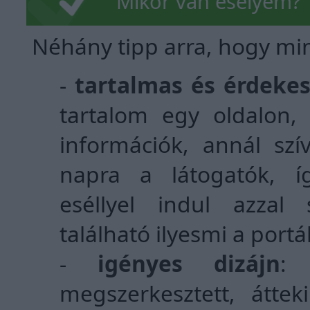
Mikor van esélyem?
Néhány tipp arra, hogy min
-
tartalmas és érdeke
tartalom egy oldalon,
információk, annál szí
napra a látogatók, 
eséllyel indul azzal 
található ilyesmi a portá
-
igényes dizájn
: 
megszerkesztett, áttek