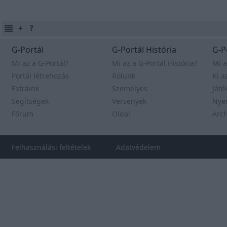
G-Portál
G-Portál História
G-P
Mi az a G-Portál?
Mi az a G-Portál História?
Mi a
Portál létrehozás
Rólunk
Ki a
Extráink
Személyes
Játé
Segítségek
Versenyek
Nye
Fórum
Oldal
Arc
Felhasználási feltételek
Adatvédelem