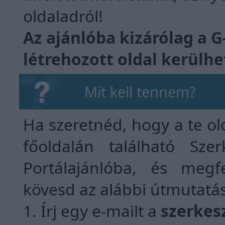
oldaladról!
Az ajánlóba kizárólag a 
létrehozott oldal kerülhet
Mit kell tennem?
Ha szeretnéd, hogy a te old
főoldalán található Sze
Portálajánlóba, és megf
kövesd az alábbi útmutatás
1. Írj egy e-mailt a
szerkes