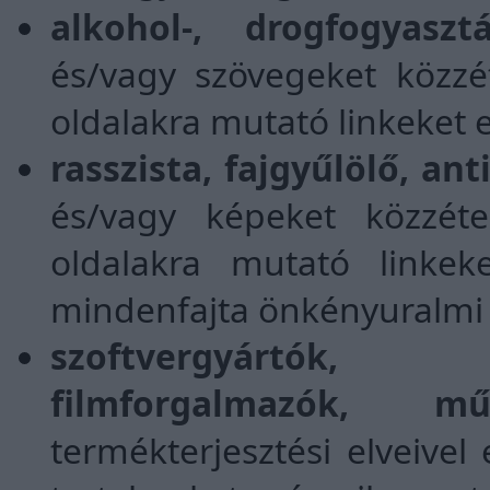
alkohol-, drogfogyasztá
és/vagy szövegeket közzét
oldalakra mutató linkeket e
rasszista, fajgyűlölő, ant
és/vagy képeket közzéten
oldalakra mutató linkek
mindenfajta önkényuralmi j
szoftvergyártók,
filmforgalmazók, mű
termékterjesztési elveivel 