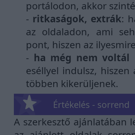
portálodon, akkor szinté
-
ritkaságok, extrák
: h
az oldaladon, ami seh
pont, hiszen az ilyesmir
-
ha még nem voltál k
eséllyel indulsz, hiszen
többen kikerüljenek.
Értékelés - sorrend
A szerkesztő ajánlatában l
az ajánlott oldalak sorr