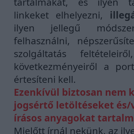
tartalmakat, és ilyen 
linkeket elhelyezni,
ille
ilyen jellegű módsze
felhasználni, népszerűsí
szolgáltatás feltételeirő
következményeiről a port
értesíteni kell.
Ezenkívül biztosan nem k
jogsértő letöltéseket és/
írásos anyagokat tartalm
Mielőtt írnál nekünk, az ily