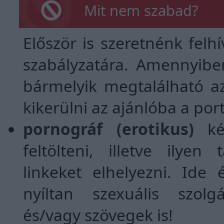
Mit nem szabad?
Először is szeretnénk felh
szabályzatára. Amennyibe
bármelyik megtalálható a
kikerülni az ajánlóba a por
pornográf (erotikus)
kép
feltölteni, illetve ilye
linkeket elhelyezni. Ide
nyíltan szexuális szolg
és/vagy szövegek is!