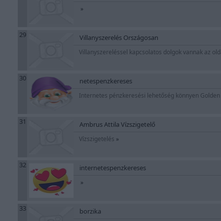
»
29
Villanyszerelés Országosan
Villanyszereléssel kapcsolatos dolgok vannak az ol
30
netespenzkereses
Internetes pénzkeresési lehetőség könnyen Golde
31
Ambrus Attila Vízszigetelő
Vízszigetelés
»
32
internetespenzkereses
»
33
borzika