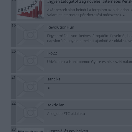
Ingyen Látogatottság növelés! Internetes Pénz
Akár percek alatt beindul a forgalom az oldaladon, 
Valamint internetes pénzkeresési módszerek.
»
19
RevolutionHun
Figyelem! Felhívom kedves látogatóim figyelmét, h
nagykorú felügyelete mellett ajánlott! Az oldal szö
20
iko22
Üdvözöllek a Honlapomon Gyere és nézz szét nála
21
sancika
»
22
sokdollar
A legjobb PTC oldalak
»
23
Összes állás egy helyen