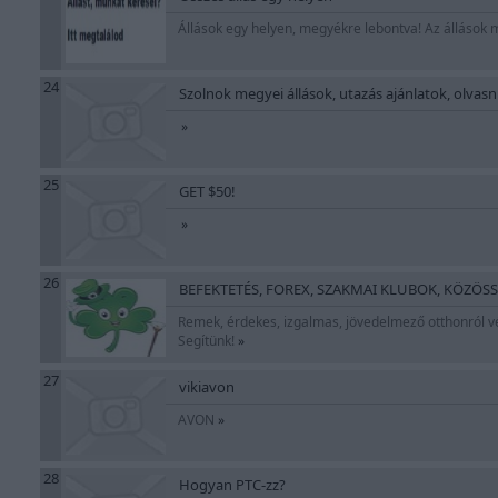
Állások egy helyen, megyékre lebontva! Az állások 
24
Szolnok megyei állások, utazás ajánlatok, olvasniv
»
25
GET $50!
»
26
BEFEKTETÉS, FOREX, SZAKMAI KLUBOK, KÖZÖS
Remek, érdekes, izgalmas, jövedelmező otthonról v
Segítünk!
»
27
vikiavon
AVON
»
28
Hogyan PTC-zz?