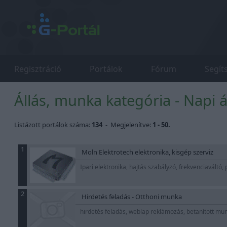
Regisztráció
Portálok
Fórum
Segít
Állás, munka kategória - Napi 
Listázott portálok száma:
134
- Megjelenítve:
1 - 50.
1
Moln Elektrotech elektronika, kisgép szerviz
Ipari elektronika, hajtás szabályzó, frekvenciaváltó
2
Hirdetés feladás - Otthoni munka
hirdetés feladás, weblap reklámozás, betanított m