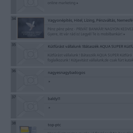
online marketing
»
34
Vagyonépítés, Hitel, Lízing, Pénzváltás, Nemesfé
Pénz pénz pénz - PRIVÁT BANKÁR! NAGYON KEDVEZŐ 
Gyere, itt vár rád is! Legyél Te is mobilbankár!
»
35
Kútfúrást vállalunk !Bátaszék AQUA SUPER Kútfúr
Kútfúrást vállalunk ! Bátaszék AQUA SUPER Kútfúró k
foglalkozunk ! Kútjavitást vállalunk,de csak fúrt kut
36
nagyesnagybadogos
»
37
baldyl1
»
38
top-ptc