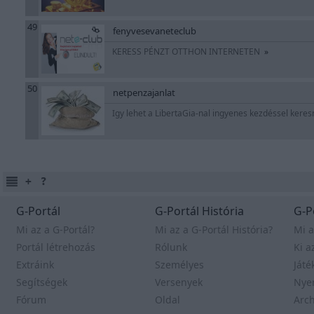
49
fenyvesevaneteclub
KERESS PÉNZT OTTHON INTERNETEN
»
50
netpenzajanlat
Igy lehet a LibertaGia-nal ingyenes kezdéssel keres
G-Portál
G-Portál História
G-P
Mi az a G-Portál?
Mi az a G-Portál História?
Mi a
Portál létrehozás
Rólunk
Ki a
Extráink
Személyes
Játé
Segítségek
Versenyek
Nye
Fórum
Oldal
Arc