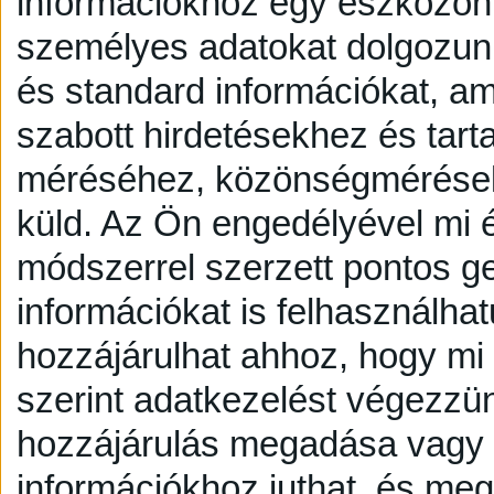
információkhoz egy eszközön,
személyes adatokat dolgozunk
és standard információkat, a
szabott hirdetésekhez és tart
méréséhez, közönségmérésekh
küld.
Az Ön engedélyével mi é
módszerrel szerzett pontos g
információkat is felhasználhat
hozzájárulhat ahhoz, hogy mi é
szerint adatkezelést végezzü
hozzájárulás megadása vagy e
információkhoz juthat, és megv