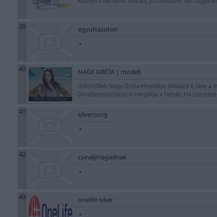
Könnyű internetes munka, jó fizetéssel! Ne hagyd ki
39
egyuttazuton
»
40
NAGY GRÉTA | modell
Üdvözöllek Nagy Gréta Hivatalos oldalán! A lány a
Divatbemutatókon is megállja a helyét. Ha szeretnél 
41
silversong
»
42
csinaljmagadnak
»
43
onelife-siker
»