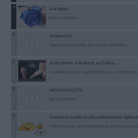
3
Éva oldala
Napi 5-50 dollár
»
4
kirubau2012
Talajcsere, bozótírtás, ács-munka, tetőfedés
»
5
Az én illatom, a Te illatod, az Ő illata...
Csodálatos illatok, megfizethető áron az IllatTenge
6
SATHOSI GYŰJTÉS
bitcoin oldalak
»
7
Internetes munka és pénz befektetések tájékozt
Online munkák, pénz befektetések, fizetési process