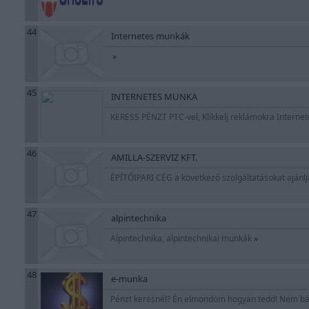
44
Internetes munkák
»
45
INTERNETES MUNKA
KERESS PÉNZT PTC-vel, Klikkelj reklámokra Interne
46
AMILLA-SZERVIZ KFT.
ÉPÍTŐIPARI CÉG a következő szolgáltatásokat ajánlj
47
alpintechnika
Alpintechnika, alpintechnikai munkák
»
48
e-munka
Pénzt keresnél? Én elmondom hogyan tedd! Nem b