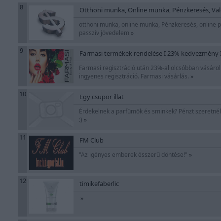
8
Otthoni munka, Online munka, Pénzkeresés, Val
otthoni munka, online munka, Pénzkeresés, online 
passzív jövedelem
»
9
Farmasi termékek rendelése I 23% kedvezmény 
Farmasi regisztráció után 23%-al olcsóbban vásáro
ingyenes regisztráció. Farmasi vásárlás.
»
10
Egy csupor illat
Érdekelnek a parfümök és sminkek? Pénzt szeretnél 
:)
»
11
FM Club
"Az igényes emberek ésszerű döntése!"
»
12
timikefaberlic
»