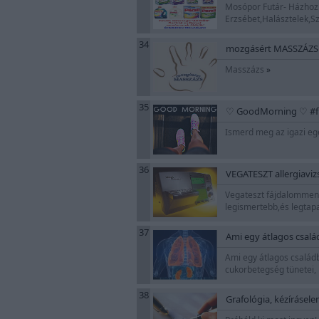
Mosópor Futár- Házhoz j
Erzsébet,Halásztelek,S
34
mozgásért MASSZÁZS
Masszázs
»
35
♡ GoodMorning ♡ #fitn
Ismerd meg az igazi eg
36
VEGATESZT allergiavizsg
Vegateszt fájdalommente
legismertebb,és legtapa
37
Ami egy átlagos csalá
Ami egy átlagos család
cukorbetegség tünetei, 
38
Grafológia, kézírásele