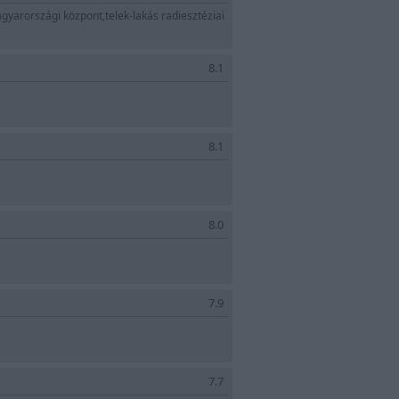
yarországi központ,telek-lakás radiesztéziai
8.1
8.1
8.0
7.9
7.7