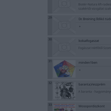
Biotér-Natura kft-radie
szakértői vizsgálat sza
29
Dr. Breining Ildikó tü
»
30
kokaifogaszat
Fogászat Hétfőtől Szo
31
minden1ben
»
32
baranta,Veszprém
A baranta - hagyomány
33
Mosopordiszkont