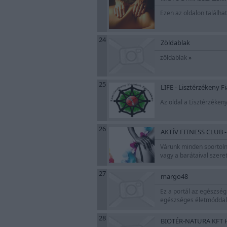
Ezen az oldalon találha
24
Zöldablak
zöldablak
»
25
LIFE - Lisztérzékeny F
Az oldal a Lisztérzéken
26
AKTÍV FITNESS CLUB - 
Várunk minden sportolni
vagy a barátaival szere
27
margo48
Ez a portál az egészségr
egészséges életmóddal 
28
BIOTÉR-NATURA KFT