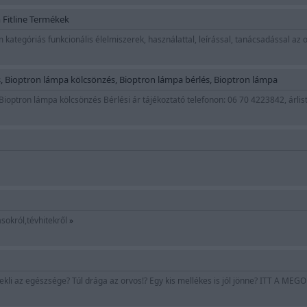
 Fitline Termékek
kategóriás funkcionális élelmiszerek, használattal, leírással, tanácsadással a
, Bioptron lámpa kölcsönzés, Bioptron lámpa bérlés, Bioptron lámpa kölcsö
Bioptron lámpa kölcsönzés Bérlési ár tájékoztató telefonon: 06 70 4223842, árlis
sokról,tévhitekről
»
i az egészsége? Túl drága az orvos!? Egy kis mellékes is jól jönne? ITT A ME