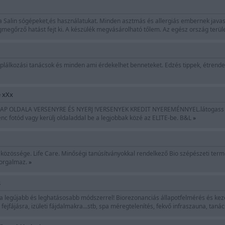
 Salin sógépeket,és használatukat. Minden asztmás és allergiás embernek javas
egőrző hatást fejt ki. A készülék megvásárolható tőlem. Az egész ország terül
lálkozási tanácsok és minden ami érdekelhet benneteket. Edzés tippek, étrende
e xXx
P OLDALA VERSENYRE ÉS NYERJ !VERSENYEK KREDIT NYEREMÉNNYEL.látogass el az o
enc fotód vagy kerülj oldaladdal be a legjobbak közé az ELITE-be. B&L
»
közössége. Life Care. Minőségi tanúsítványokkal rendelkező Bio szépészeti ter
forgalmaz.
»
s
a legújabb és leghatásosabb módszerrel! Biorezonanciás állapotfelmérés és kez
fejfájásra, izületi fájdalmakra...stb, spa méregtelenítés, fekvő infraszauna, ta