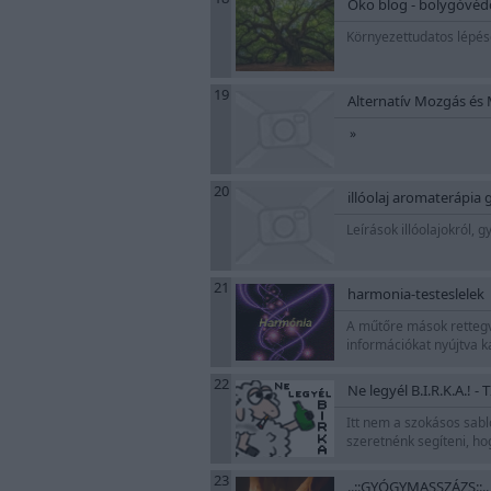
Öko blog - bolygóvéd
Környezettudatos lépés
19
Alternatív Mozgás és 
»
20
illóolaj aromaterápia
Leírások illóolajokról,
21
harmonia-testeslelek
A műtőre mások rettegve
információkat nyújtva k
22
Ne legyél B.I.R.K.A.! 
Itt nem a szokásos sabl
szeretnénk segíteni, ho
23
..::GYÓGYMASSZÁZS::..