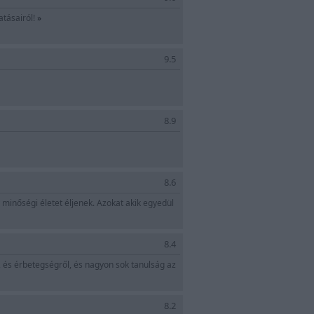
atásairól!
»
9.5
8.9
8.6
 minőségi életet éljenek. Azokat akik egyedül
8.4
v, és érbetegségről, és nagyon sok tanulság az
8.2