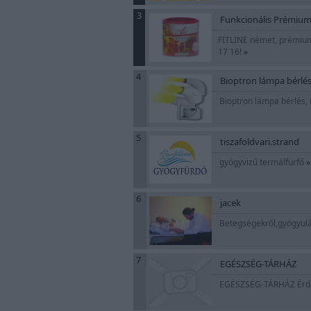
3
Funkcionális Prémium
FITLINE német, prémium 
17 16!
»
4
Bioptron lámpa bérlés
Bioptron lámpa bérlés, 
5
tiszafoldvari.strand
gyógyvizű termálfürfő
»
6
jacek
Betegségekről,gyógyulá
7
EGÉSZSÉG-TÁRHÁZ
EGÉSZSÉG-TÁRHÁZ Érdekl