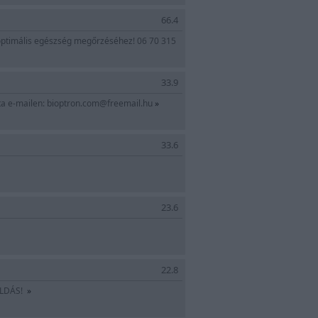
66.4
z optimális egészség megőrzéséhez! 06 70 315
nzés Bioptron lámpa bérlés
33.9
ta e-mailen:
bioptron.com@freemail.hu
»
33.6
23.6
22.8
GOLDÁS!
»