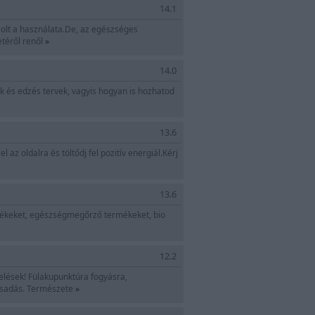
14.1
olt a használata.De, az egészséges
etéről renől
»
14.0
k és edzés tervek, vagyis hogyan is hozhatod
13.6
ldalra és töltődj fel pozitív energiál.Kérj
13.6
mékeket, egészségmegőrző termékeket, bio
12.2
elések! Fülakupunktúra fogyásra,
nácsadás. Természete
»