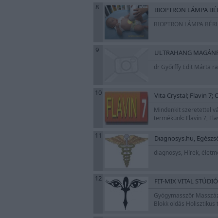
8
BIOPTRON LÁMPA BÉRL
BIOPTRON LÁMPA BÉRLÉ
9
ULTRAHANG MAGÁNR
dr Győrffy Edit Márta 
10
Vita Crystal; Flavin 7
Mindenkit szeretettel 
termékünk: Flavin 7, Fl
11
Diagnosys.hu, Egészsé
diagnosys, Hírek, életm
12
FIT-MIX VITAL STÚDI
Gyógymasszőr Masszázs 
Blokk oldás Holisztik