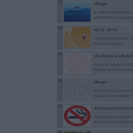
13
allergia
Az oldalon bemutatom a
embereknél is egészségm
14
Kit Fit - Be Fit
Egészséges életmőd, táp
formába magad
»
15
xXx Beauty & Lifestyl
Gyere és nevezz a HÓNA
kritikát, oszd meg kedv
16
lifecare
Európa Első számú BIO 
háztartási termékeket 
17
dohanyzasleszoktata
Dohányzás leszoktatás 
depresszióra, migrénes 
18