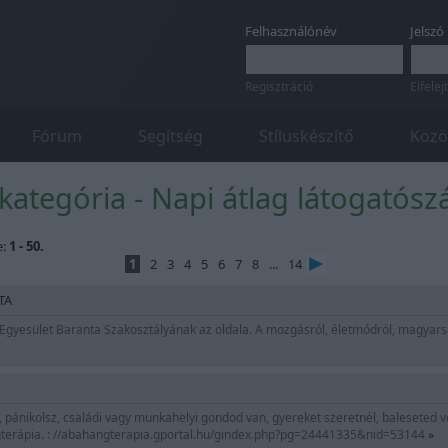
Felhasználónév
Jelszó
Regisztráció
Elfelej
Fórum
Segítség
Stíluskészítő
Közö
ategória - Napi átlag látogatósz
e:
1 - 50.
1
2
3
4
5
6
7
8
...
14
TA
Egyesület Baranta Szakosztályának az oldala. A mozgásról, életmódról, magyar
, pánikolsz, családi vagy munkahelyi gondod van, gyereket szeretnél, baleseted v
ngterápia. : //abahangterapia.gportal.hu/gindex.php?pg=24441335&nid=53144
»