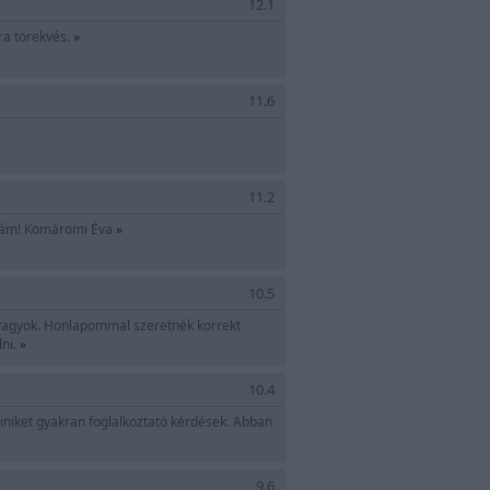
12.1
ra törekvés.
»
11.6
cs párologtatás természetgyógyászat
11.2
ozzám! Komáromi Éva
»
10.5
s vagyok. Honlapommal szeretnék korrekt
lni.
»
 remek közösségi old
10.4
iniket gyakran foglalkoztató kérdések. Abban
9.6