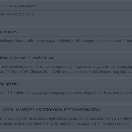
ÉS. +36 70 429-8212
S. +36 70 429-8212
»
ENDELÉS
radiológus főorvos ultrahang magánrendelése. Ultrahangos képek is vannak, ér
; Olimpiq StemXCell + webáruház
várunk oldalunkon, akinek fontos az egészség megőrzése, vagy szeretne betegsé
avin 77, StemXCell, Olimpiq StemXCell (őssejt fokozó és védő), Kendermag olaj, st
gügyi hírek,
ód, h1N1, életmód, egészség, betegség, kábítószer, daganat, fertőző, mentális, 
Ó - GYŐR - MASSZÁZS, KINEZIOLÓGIA, PSZICHOSZOMATIKA
Kineziológia Stressz oldás Segítő beszélgetés Hangmasszázs Hangtálak Hangv
us terápiák tanácsadás Derék hátfájdalmak Talpmasszázs Kismamamasszázs Győr