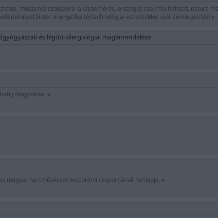
sztézia, műszeres szakszerű lakásbemérés, országos szakmai hálózat, natura mag
kvéleménnyel,biotér energetika,tértechnológiai eszközökkel való semlegesítés!
»
dőgyógyászati és légúti-allergológiai magánrendelése
mbatig Nagykátán!
»
os magyar harcművészet veszprémi csoportjának honlapja.
»