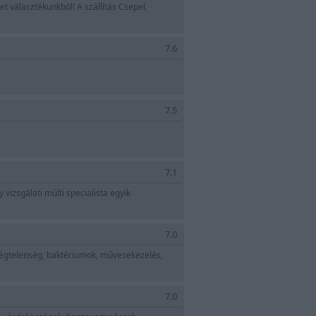
 választékunkból! A szállítás Csepel,
7.6
7.5
7.1
vizsgálati múlti specialista egyik
7.0
légtelenség, baktériumok, művesekezelés,
7.0