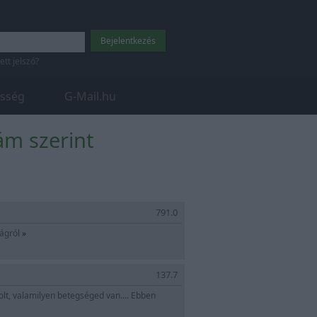
tett jelszó?
sség
G-Mail.hu
ám szerint
791.0
ságról
»
137.7
olt, valamilyen betegséged van.... Ebben