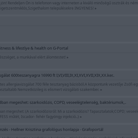
ön! Rendeljen Ön is telefonon vagy interneten a kiváló minőségű osztrák és német
zigetszentmiklós,Szigethalom településekre INGYENES!
»
ess & lifestlye & health on G-Portal
észséget, a munkával elért álomtestet!
»
álat 600teszanyagra 16990 ft I,VI,VIII,IX,XI,XVI,XVII,XIX,XX.ker..
s allergiavizsgálat 700 féle tesztanyag bázisból.A központunk vezetője Zsófi egy 
sztaltabb Nemzetközileg is elismert vizsgálati szakember.
»
dban megeshet: szarkoidózis, COPD, veseelégtelenség, baktériumok,..
ban megeshet: (A szarkoidózisról: Mi a szarkoidózis? Tapasztalatok;COPD; vesee
FESS műtét, Iscador- fehér fagyöngy injekció..)
»
mzés - Hellner Krisztina grafológus honlapja - Grafoportál