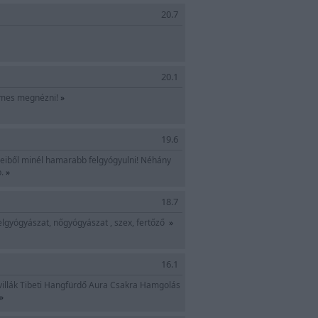
20.7
20.1
demes megnézni!
»
19.6
geiből minél hamarabb felgyógyulni! Néhány
b.
»
18.7
belgyógyászat, nőgyógyászat , szex, fertőző
»
16.1
illák Tibeti Hangfürdő Aura Csakra Hamgolás
»