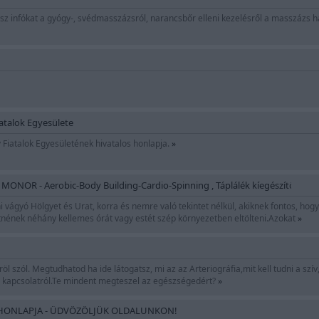
tsz infókat a gyógy-, svédmasszázsról, narancsbőr elleni kezelésről a masszázs h
iatalok Egyesülete
y Fiatalok Egyesületének hivatalos honlapja.
»
MONOR - Aerobic-Body Building-Cardio-Spinning , Táplálék kíegészítők
 vágyó Hölgyet és Urat, korra és nemre való tekintet nélkül, akiknek fontos, hogy
tnének néhány kellemes órát vagy estét szép környezetben eltölteni.Azokat
»
öl szól. Megtudhatod ha ide látogatsz, mi az az Arteriográfia,mit kell tudni a szí
kapcsolatról.Te mindent megteszel az egészségedért?
»
 HONLAPJA - ÜDVÖZÖLJÜK OLDALUNKON!