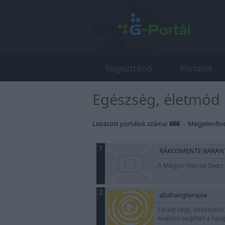
Regisztráció
Portálok
Egészség, életmód k
Listázott portálok száma:
666
- Megjelenítv
1
RÁKOSMENTE BARAN
A Magyar Harcos Sport 
2
abahangterapia
Fáradt vagy, stresszelsz
kiválóan segíthet a ha