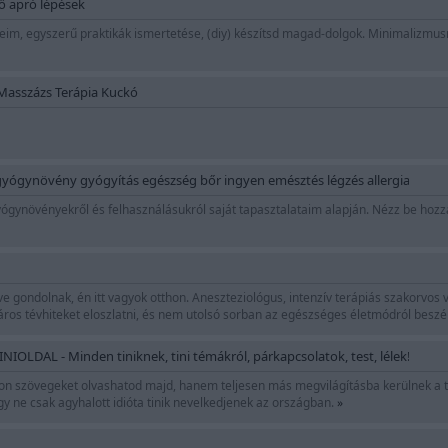
ő apró lépések
eim, egyszerű praktikák ismertetése, (diy) készítsd magad-dolgok. Minimalizmus
Masszázs Terápia Kuckó
 gyógynövény gyógyítás egészség bőr ingyen emésztés légzés allergia taná
 gyógynövényekről és felhasználásukról saját tapasztalataim alapján. Nézz be h
 gondolnak, én itt vagyok otthon. Aneszteziológus, intenzív terápiás szakorvo
áros tévhiteket eloszlatni, és nem utolsó sorban az egészséges életmódról beszé
- TINIOLDAL - Minden tiniknek, tini témákról, párkapcsolatok, test, lélek! Egy
on szövegeket olvashatod majd, hanem teljesen más megvilágításba kerülnek a t
gy ne csak agyhalott idióta tinik nevelkedjenek az országban.
»