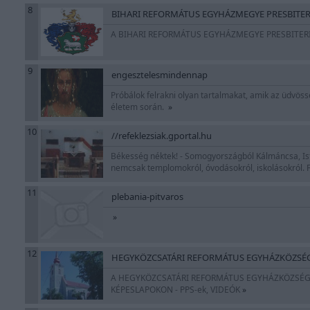
8
BIHARI REFORMÁTUS EGYHÁZMEGYE PRESBITER
A BIHARI REFORMÁTUS EGYHÁZMEGYE PRESBITE
9
engesztelesmindennap
Próbálok felrakni olyan tartalmakat, amik az üdvös
életem során.
»
10
//refeklezsiak.gportal.hu
Békesség néktek! - Somogyországból Kálmáncsa, Ist
nemcsak templomokról, óvodásokról, iskolásokról. Fe
11
plebania-pitvaros
»
12
HEGYKÖZCSATÁRI REFORMÁTUS EGYHÁZKÖZSÉ
A HEGYKÖZCSATÁRI REFORMÁTUS EGYHÁZKÖZSÉG B
KÉPESLAPOKON - PPS-ek, VIDEÓK
»