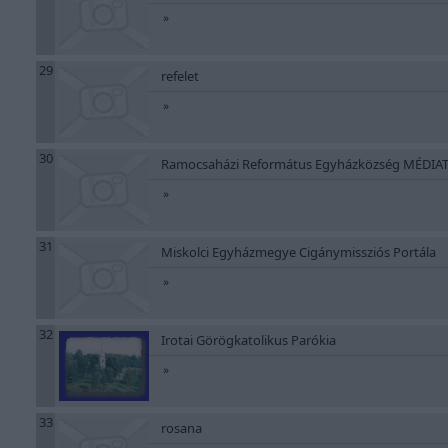
»
29
refelet
»
30
Ramocsaházi Református Egyházközség MÉDIA
»
31
Miskolci Egyházmegye Cigánymissziós Portála
»
32
Irotai Görögkatolikus Parókia
»
33
rosana