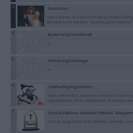
3
Fausztinum
Isten irgalmas. Ez a portál ezt akarja hirdetni a lá
karunkat és ezt mondani: "Jézusom, bízom benned!
4
#Julien király birodalma#
»
5
Miskolci Egyházmegye
»
6
//palheidfogel.gportal.hu
Kálvin, Református Zsinatok és Hitvallások: Genfi Eg
Egyházüldözés, Recsk, Kitelepítések, Protestáns gra
7
Csorvás Plébánia, Gerendás Plébánia, Telekgere
Csorvás, Nagy Szent Teréz Plébánia; Gerendás, Szen