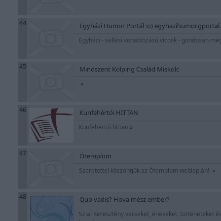
44
Egyházi Humor Portál :o) egyhazihumor.gportal
Egyházi - vallási vonatkozású viccek - gondosan m
45
Mindszent Kolping Család Miskolc
»
46
Kunfehértói HITTAN
Kunfehértói hittan
»
47
Ótemplom
Szeretettel köszöntjük az Ótemplom weblapján!
»
48
Quo vadis? Hova mész ember?
Szia! Keresztény verseket, énekeket, történeteket és