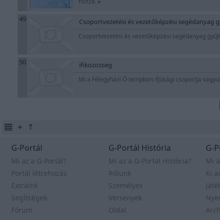
hozzá.
»
49
Csoportvezetési és vezetőképzési segédanyag 
Csoportvezetési és vezetőképzési segédanyag gyű
50
ifikozosseg
Mi a Félegyházi Ó-templom ifjúsági csoportja vagyu
G-Portál
G-Portál História
G-P
Mi az a G-Portál?
Mi az a G-Portál História?
Mi a
Portál létrehozás
Rólunk
Ki a
Extráink
Személyes
Játé
Segítségek
Versenyek
Nye
Fórum
Oldal
Arc