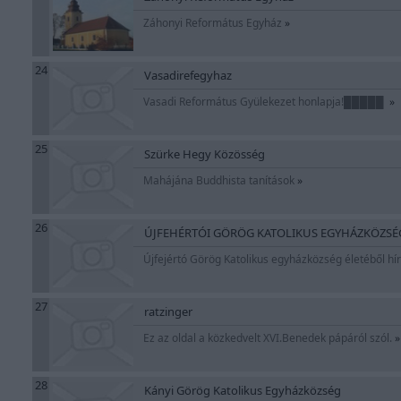
Záhonyi Református Egyház
»
24
Vasadirefegyhaz
Vasadi Református Gyülekezet honlapja!█████
»
25
Szürke Hegy Közösség
Mahájána Buddhista tanítások
»
26
ÚJFEHÉRTÓI GÖRÖG KATOLIKUS EGYHÁZKÖZSÉ
Újfejértó Görög Katolikus egyházközség életéből hí
27
ratzinger
Ez az oldal a közkedvelt XVI.Benedek pápáról szól.
»
28
Kányi Görög Katolikus Egyházközség