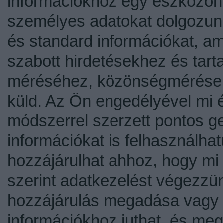
információkhoz egy eszközön,
személyes adatokat dolgozunk
és standard információkat, a
szabott hirdetésekhez és tart
méréséhez, közönségmérésekh
küld.
Az Ön engedélyével mi é
módszerrel szerzett pontos g
információkat is felhasználhat
hozzájárulhat ahhoz, hogy mi é
szerint adatkezelést végezzü
hozzájárulás megadása vagy e
információkhoz juthat, és megv