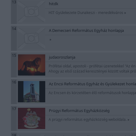
13
hitdk
HIT Gyülekezete Dunakeszi - menedékváros
»
14
A Demecseri Református Egyház honlapja
»
15
judaoroszlanja
Prófétai oldal, apostoli - prófétai üzenetekkel "Az 
Ahogy az első század keresztényei között voltak pr
16
Az Encsi Református Egyház és Gyülekezet honl
Az Encsen és körzetében élő reformátusok honlapja
17
Prügyi Református Egyházközség
A prügyi református egyházközség weboldala.
»
18