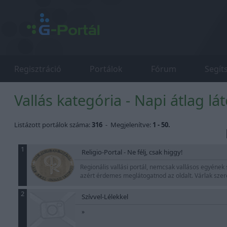
Regisztráció
Portálok
Fórum
Segít
Vallás kategória - Napi átlag l
Listázott portálok száma:
316
- Megjelenítve:
1 - 50.
1
Religio-Portal - Ne félj, csak higgy!
Regionális vallási portál, nemcsak vallásos egyének 
azért érdemes meglátogatnod az oldalt. Várlak sze
2
Szívvel-Lélekkel
»