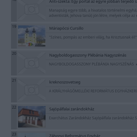
Anti-szekta: Egy portál az egyre jobban terjedő 
Manapság egyre több, a hivatalos történelmi egyház
adventisták, Jehova tanúi) jön létre, melyek célja
19
Máriapócsi Cursillo
"Színes, pompás az emberi világ, ha Krisztusnak él!
20
Nagyboldogasszony Plébánia Nagyszénás
NAGYBOLDOGASSZONY PLÉBÁNIA NAGYSZÉNÁS
21
kreknoszovetseg
A KIRÁLYHÁGÓMELLÉKI REFORMÁTUS EGYHÁZKE
22
Sajópálfalai zarándokház
Exarchátus Zarándokház Sajópálfala zarándokház S
23
Záhonyi Református Egyház