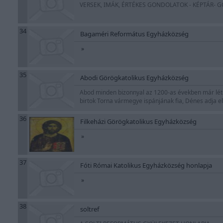
VERSEK, IMÁK, ÉRTÉKES GONDOLATOK - KÉPTÁR- 
34
Bagaméri Református Egyházközség
»
35
Abodi Görögkatolikus Egyházközség
Abod minden bizonnyal az 1200-as években már létez
birtok Torna vármegye ispánjának fia, Dénes adja 
36
Filkeházi Görögkatolikus Egyházközség
»
37
Fóti Római Katolikus Egyházközség honlapja
»
38
soltref