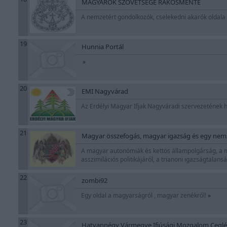
MAGYAROK SZÖVETSÉGE RÁKOSMENTE
A nemzetért gondolkozók, cselekedni akarók oldala
19
Hunnia Portál
»
20
EMI Nagyvárad
Az Erdélyi Magyar Ifjak Nagyváradi szervezetének 
21
Magyar összefogás, magyar igazság és egy ne
A magyar autonómiák és kettös állampolgárság, a ma
asszimilációs politikájáról, a trianoni igazságtalan
22
zombi92
Egy oldal a magyarságról , magyar zenékről!
»
23
Hatvannégy Vármegye Ifjúsági Mozgalom Cegl