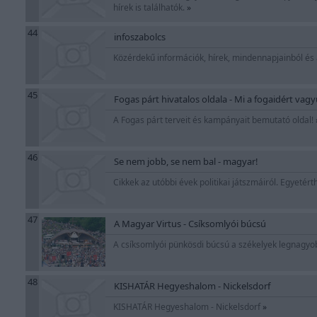
hírek is találhatók.
»
44
infoszabolcs
Közérdekű információk, hírek, mindennapjainból és
45
Fogas párt hivatalos oldala - Mi a fogaidért vag
A Fogas párt terveit és kampányait bemutató oldal!
46
Se nem jobb, se nem bal - magyar!
Cikkek az utóbbi évek politikai játszmáiról. Egyetér
47
A Magyar Virtus - Csíksomlyói búcsú
A csíksomlyói pünkösdi búcsú a székelyek legnagy
48
KISHATÁR Hegyeshalom - Nickelsdorf
KISHATÁR Hegyeshalom - Nickelsdorf
»