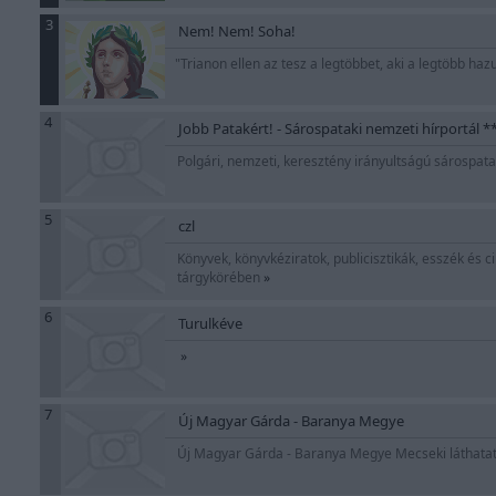
3
Nem! Nem! Soha!
"Trianon ellen az tesz a legtöbbet, aki a legtöbb ha
4
Jobb Patakért! - Sárospataki nemzeti hírportál *
Polgári, nemzeti, keresztény irányultságú sárospata
5
czl
Könyvek, könyvkéziratok, publicisztikák, esszék és cik
tárgykörében
»
6
Turulkéve
»
7
Új Magyar Gárda - Baranya Megye
Új Magyar Gárda - Baranya Megye Mecseki láthata