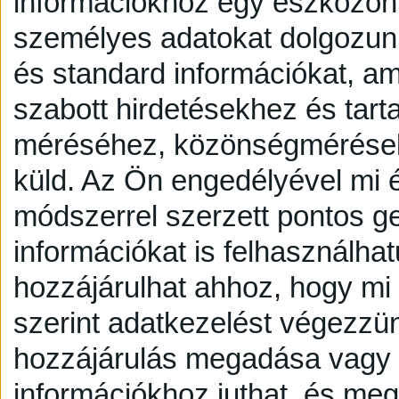
információkhoz egy eszközön,
személyes adatokat dolgozunk
és standard információkat, a
szabott hirdetésekhez és tart
méréséhez, közönségmérésekh
küld.
Az Ön engedélyével mi é
módszerrel szerzett pontos g
információkat is felhasználhat
hozzájárulhat ahhoz, hogy mi é
szerint adatkezelést végezzü
hozzájárulás megadása vagy e
információkhoz juthat, és megv