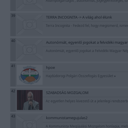
Állampolgárságot , autonómiát, jogegyenlőséget, t
39
TERRA INCOGNITA -> A világ ahol élünk
Terra Incognita - Fedezd fel, hogy megismerd, isme
40
Autonómiát, egyenlő jogokat a felvidéki magya
Autonómiát, egyenlő jogokat a Felvidéki Magyar N
41
hpoe
Hajdúdorogi Polgári Összefogás Egyesület
»
42
SZABADSÁG MOZGALOM
Az egyetlen helyes kivezető út a jelenlegi rends
43
kommunistamegujulas2
A Kommunista Megújulási Mozgalom honlapja, melyet 