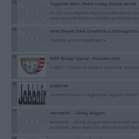
13
Független állam, élhető ország, büszke nemzet
Ha már nem elégedsz meg a szociálliberális és a po
amely nyitva áll minden nemzetben gondolkodó ma
14
Hírek,Tények,Cikkek Izraelről és a Zsidóságról é
Zsidóság...és ami mögötte van!
»
15
MIÉP Ifjúsági Tagozat - Hivatalos oldal
A MIÉP IT HIVATALOS OLDALA! Napi hírek, nemzetpoli
16
Jobbhírek
Szeretnéd elolvasni a legfrissebb, legújabb híreket? A
17
NemzetHír --- Ébredj, Magyar!
NemzetHír --- Ébredj, Magyar! NemzetHír több mint 
az oldalunk, akkor terjeszd is, ahol csak tudod! Seg
18