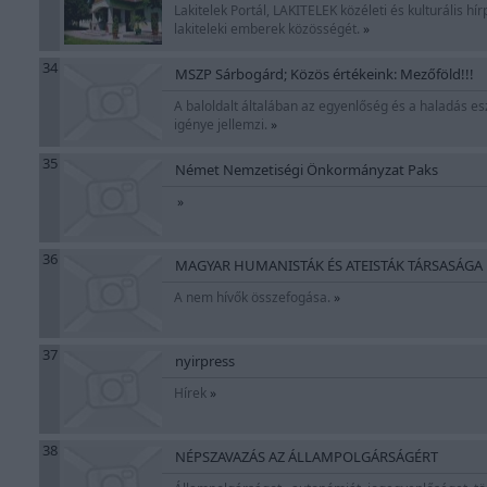
Lakitelek Portál, LAKITELEK közéleti és kulturális hí
lakiteleki emberek közösségét.
»
34
MSZP Sárbogárd; Közös értékeink: Mezőföld!!!
A baloldalt általában az egyenlőség és a haladás es
igénye jellemzi.
»
35
Német Nemzetiségi Önkormányzat Paks
»
36
MAGYAR HUMANISTÁK ÉS ATEISTÁK TÁRSASÁGA
A nem hívők összefogása.
»
37
nyirpress
Hírek
»
38
NÉPSZAVAZÁS AZ ÁLLAMPOLGÁRSÁGÉRT