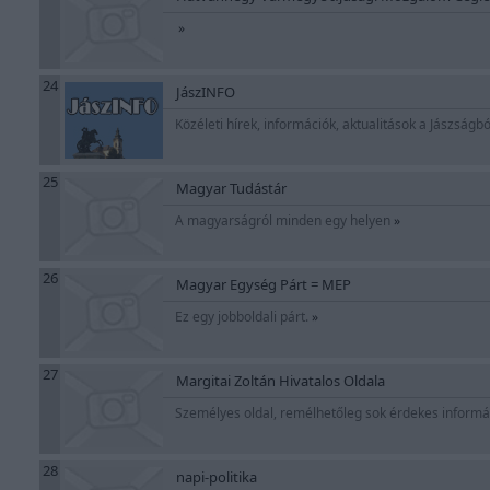
»
24
JászINFO
Közéleti hírek, információk, aktualitások a Jászságb
25
Magyar Tudástár
A magyarságról minden egy helyen
»
26
Magyar Egység Párt = MEP
Ez egy jobboldali párt.
»
27
Margitai Zoltán Hivatalos Oldala
Személyes oldal, remélhetőleg sok érdekes informáci
28
napi-politika