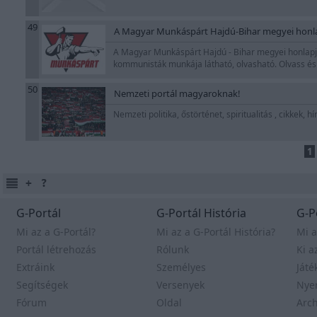
49
A Magyar Munkáspárt Hajdú-Bihar megyei honl
A Magyar Munkáspárt Hajdú - Bihar megyei honlapja
kommunisták munkája látható, olvasható. Olvass é
50
Nemzeti portál magyaroknak!
Nemzeti politika, őstörténet, spiritualitás , cikkek,
1
G-Portál
G-Portál História
G-P
Mi az a G-Portál?
Mi az a G-Portál História?
Mi a
Portál létrehozás
Rólunk
Ki a
Extráink
Személyes
Játé
Segítségek
Versenyek
Nye
Fórum
Oldal
Arc