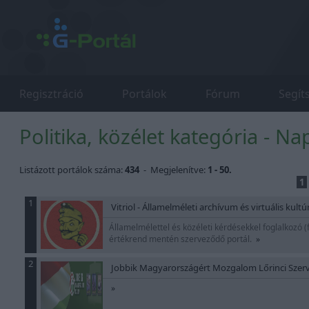
Regisztráció
Portálok
Fórum
Segít
Politika, közélet kategória - Na
Listázott portálok száma:
434
- Megjelenítve:
1 - 50.
1
1
Vitriol - Államelméleti archívum és virtuális kultú
Államelmélettel és közéleti kérdésekkel foglalkozó (
értékrend mentén szerveződő portál.
»
2
Jobbik Magyarországért Mozgalom Lőrinci Szer
»