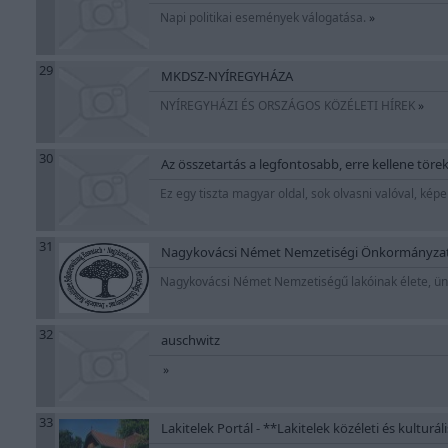
Napi politikai események válogatása.
»
29
MKDSZ-NYÍREGYHÁZA
NYÍREGYHÁZI ÉS ORSZÁGOS KÖZÉLETI HÍREK
»
30
Az összetartás a legfontosabb, erre kellene törek
Ez egy tiszta magyar oldal, sok olvasni valóval, képe
31
Nagykovácsi Német Nemzetiségi Önkormányzat 
Nagykovácsi Német Nemzetiségű lakóinak élete, ün
32
auschwitz
»
33
Lakitelek Portál - **Lakitelek közéleti és kulturál