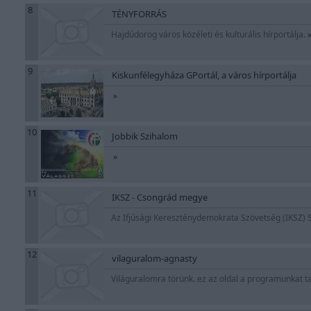
8
TÉNYFORRÁS
Hajdúdorog város közéleti és kulturális hírportálja.
9
Kiskunfélegyháza GPortál, a város hírportálja
»
10
Jobbik Szihalom
»
11
IKSZ - Csongrád megye
Az Ifjúsági Kereszténydemokrata Szövetség (IKSZ)
12
vilaguralom-agnasty
Világuralomra törünk. ez az oldal a programunkat t