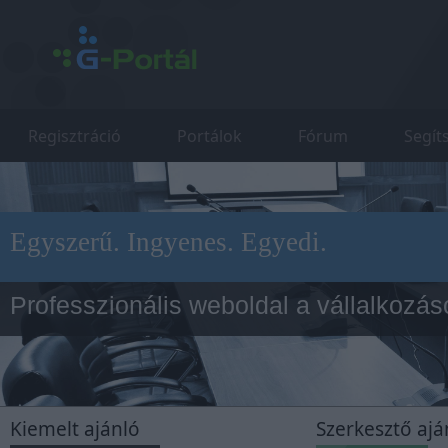
Regisztráció
Portálok
Fórum
Segít
Egyszerű. Ingyenes. Egyedi.
Professzionális weboldal a vállalkozá
Cluequest
Kiemelt ajánló
Szerkesztő ajá
Ingyenes online játék