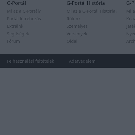
Alicia Vikander
G-Portál
G-Portál História
G-P
Rajongói oldal a
Mi az a G-Portál?
Mi az a G-Portál História?
Mi a
tehetséges színésznőről.
Portál létrehozás
Rólunk
Ki a
Extráink
Személyes
Játé
Freya Allan
Segítségek
Versenyek
Nye
Rajongói oldal a
Fórum
Oldal
Arc
tehetséges színésznőről.
Anya Taylor-Joy
Felhasználási feltételek
Adatvédelem
Rajongói oldal a
tehetséges színésznőről.
RELIGIO-PORTAL
RELIGIO-PORTAL
Ne félj, csak higgy!
*NSYNC
Nosztalgia a
híres bandáról