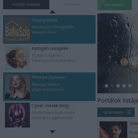
Gyere,oldd meg a rejtélyt
Hirdetés feladása
Archívum
Ismertetõ
Hőszigetelés
Homlokzati Hőszigetelés
Kedvező Áron!
Ketogén receptek
Élj egészségesen....
Soha nem késő elkezdeni..
Phoebe Dynevor
Rajongói oldal az
angol színésznőről.
Portálok listáj
Cyber mesék blog
Új tartalom
Mindenféle írások, zenék
konteók és agymenések
Que
Fred
Zsombor naplója