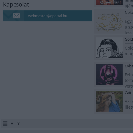
lehe
Kapcsolat
Napló
aján
Neke
webmester@gportal.hu
Egy 
MAO, AZ ÖRDÖGŰZŐ
a sz
LÉPJ BE MAO VILÁGÁBA
less
Manga, anime, képek
Gol
Gol
blog
magy
10 év után újra blogolok.
Ha érdekel, katt.
Cybe
Feln
Hailee Steinfeld
tört
vers
Rajongói oldal a
színész- és énekesnőről.
Cait
Az o
Nina Dobrev
ille
Rajongói oldal a
tehetséges színésznőről.